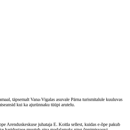
amaal, täpsemalt Vana-Vigalas asuvale Pärna turismitalule kuuluvas
miseansid kui ka ajurünnaku tüüpi arutelu.
pe Arenduskeskuse juhataja E. Koitla sellest, kuidas e-õpe pakub
anike haridustase muutub aina madalamaks ning õppimissoovi