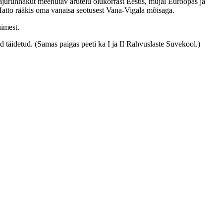
ajurünnakut meenutav arutelu olukorrast Eestis, mujal Euroopas ja
 Hatto rääkis oma vanaisa seotusest Vana-Vigala mõisaga.
nimest.
 täidetud. (Samas paigas peeti ka I ja II Rahvuslaste Suvekool.)