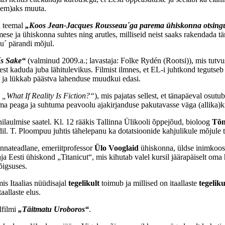
g(em)aks muuta.
 teemal
„
Koos Jean-Jacques Rousseau´ga parema ühiskonna otsingul
imese ja ühiskonna suhtes ning arutles, milliseid neist saaks rakendada 
u´ pärandi mõjul.
s Sake“
(valminud 2009.a.; lavastaja: Folke Rydén (Rootsi)), mis tutvu
st kaduda juba lähitulevikus. Filmist ilmnes, et EL-i juhtkond tegutseb 
es ja lükkab päästva lahenduse muudkui edasi.
.
„What If Reality Is Fiction?“
), mis pajatas sellest, et tänapäeval osu
 peaga ja suhtuma peavoolu ajakirjanduse pakutavasse väga (allika)krii
nilaulmise saatel. Kl. 12 rääkis Tallinna Ülikooli õppejõud, bioloog
Tõn
ndil. T. Ploompuu juhtis tähelepanu ka dotatsioonide kahjulikule mõjule
onnateadlane, emeriitprofessor
Ülo Vooglaid
ühiskonna, üldse inimkoosl
ja Eesti ühiskond „Titanicut“, mis kihutab valel kursil jäärapäiselt oma
õigsuses.
mis Itaalias nüüdisajal
tegelikult
toimub ja millised on itaallaste
tegelik
aallaste elus.
lfilmi
„Täitmatu Uroboros“
.