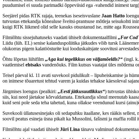
puudumisel ei suuda parimadki õppeviisid ega -vahendid inimest tar
Seejärel pidas RTK rajaja, teenekas iseseisvuslane
Jaan Hatto
loengu
tutvustas ettekandja kõnealuse šveitsi-prantsuse mõtleja seisukohti in
kuigi RTK liikmed olid selle kasuks otsustanud ise, mitte aga Roussea
Filmiõhtu sissejuhatuseks vaadati ühiselt dokumentaalfilmi
„For Cod´
Liidu (lüh. EL) senise kalanduspoliitika jätkudes võib tursk Läänemere
olukorras pigem kalatöösturite kui looduskaitsjate soovitusi arvestad
Õhtu lõpetas lühifilm
„Aga kui tegelikkus on väljamõeldis?“
(ingl. k
vaatlemisel
ehtsaks
vandenõuks. Film kutsus vaatajat üles mõtlema oma
Teisel päeval kl. 11 avati suvekool pidulikult – lipuheiskamise ja hüm
on inimese tõuaretust tehtud varem ja kuidas tehakse käesoleval saja
Järgmises loengus (pealkiri:
„Eesti jätkusuutlikkus“
) tutvustas ühisk
siis, kui need jäetakse kõrvaldamata. Ettekandja sõnul meenutab kaasa
kuid seni pole seda teha tahetud, kuna ollakse veendunud kursi (ainu)
Suvekooli üllatusesinejaks oli sedapuhku itaallane, kes rääkis sellest, 
soovil peatus esineja üsna pikalt ka Mussolini, fašismi ja maffia rollil it
Filmiõhtu ajal vaadati ühiselt
Jüri Lina
tänavu valminud dokumentaa