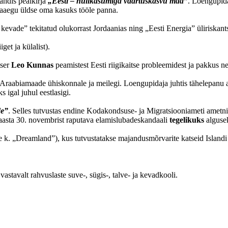
andis pealkirja
„Eesti – nullkasumiga väärtuskasvu maa”
. Loengupida
peaaegu üldse oma kasuks tööle panna.
kevade” tekitatud olukorrast Jordaanias ning „Eesti Energia” üliriskant
et ja külalist).
tser
Leo Kunnas
peamistest Eesti riigikaitse probleemidest ja pakkus ne
Araabiamaade ühiskonnale ja meilegi. Loengupidaja juhtis tähelepanu asj
 igal juhul eestlasigi.
de”
. Selles tutvustas endine Kodakondsuse- ja Migratsiooniameti ametn
. aasta 30. novembrist raputava elamislubadeskandaali
tegelikuks
algusek
e k. „Dreamland”), kus tutvustatakse majandusmõrvarite katseid Island
vastavalt rahvuslaste suve-, sügis-, talve- ja kevadkooli.