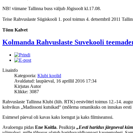
NB! viimane Tallinna buss väljub Jõgisoolt kl.17.08.
Teise Rahvuslaste Sügiskooli 1. pool toimus 4. detsembril 2011 Talli
Tõnu Kalvet
Kolmanda Rahvuslaste Suvekooli teemaderi
Lisainfo
Kategooria:
Klubi koolid
Avaldatud: laupäeval, 16 aprillil 2016 17:34
Kirjutas Autor
Klikke: 3087
Rahvuslaste Tallinna Klubi (lüh. RTK) eestvõttel toimus 12.-14. aug
kohvikus „Madissoni kutsikad“ (mõlema omanikuks on innukas eesti p
Esimesel päeval oli kavas kaks loengut ja kaks filmiseanssi.
Avaloengu pidas
Ene Koitla
. Pealkirja
„Eesti haridus järgneval kü
võimalusi, mille tõhusus ulatub haridusvaldkonnast kaugemalegi. Sama