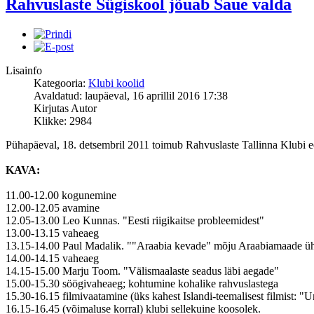
Rahvuslaste Sügiskool jõuab Saue valda
Lisainfo
Kategooria:
Klubi koolid
Avaldatud: laupäeval, 16 aprillil 2016 17:38
Kirjutas Autor
Klikke: 2984
Pühapäeval, 18. detsembril 2011 toimub Rahvuslaste Tallinna Klubi ee
KAVA:
11.00-12.00 kogunemine
12.00-12.05 avamine
12.05-13.00 Leo Kunnas. "Eesti riigikaitse probleemidest"
13.00-13.15 vaheaeg
13.15-14.00 Paul Madalik. ""Araabia kevade" mõju Araabiamaade ü
14.00-14.15 vaheaeg
14.15-15.00 Marju Toom. "Välismaalaste seadus läbi aegade"
15.00-15.30 söögivaheaeg; kohtumine kohalike rahvuslastega
15.30-16.15 filmivaatamine (üks kahest Islandi-teemalisest filmist: 
16.15-16.45 (võimaluse korral) klubi sellekuine koosolek.