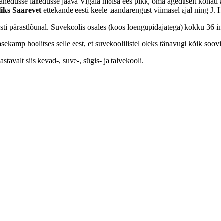
vahedusse lähedusse jääva Vigala mõisa ees pikk, oma ägeduselt kohati 
liks Saarevet
ettekande eesti keele taandarengust viimasel ajal ning J.
sti pärastlõunal. Suvekoolis osales (koos loengupidajatega) kokku 36 i
amp hoolitses selle eest, et suvekoolilistel oleks tänavugi kõik soovid
stavalt siis kevad-, suve-, sügis- ja talvekooli.