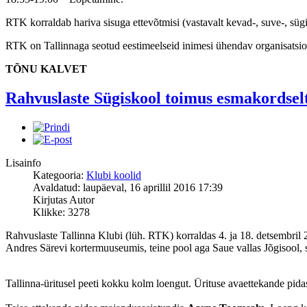
RTK korraldab hariva sisuga ettevõtmisi (vastavalt kevad-, suve-, sügis
RTK on Tallinnaga seotud eestimeelseid inimesi ühendav organisatsi
TÕNU KALVET
Rahvuslaste Sügiskool toimus esmakordsel
Lisainfo
Kategooria:
Klubi koolid
Avaldatud: laupäeval, 16 aprillil 2016 17:39
Kirjutas Autor
Klikke: 3278
Rahvuslaste Tallinna Klubi (lüh. RTK) korraldas 4. ja 18. detsembril
Andres Särevi kortermuuseumis, teine pool aga Saue vallas Jõgisool, s
Tallinna-üritusel peeti kokku kolm loengut. Ürituse avaettekande pid