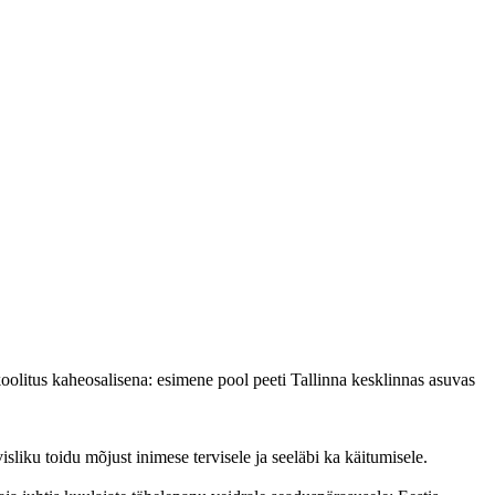
olitus kaheosalisena: esimene pool peeti Tallinna kesklinnas asuvas
isliku toidu mõjust inimese tervisele ja seeläbi ka käitumisele.