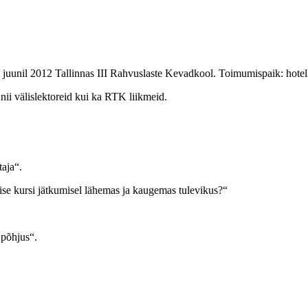
. juunil 2012 Tallinnas III Rahvuslaste Kevadkool. Toimumispaik: hotel
ii välislektoreid kui ka RTK liikmeid.
aja“.
ise kursi jätkumisel lähemas ja kaugemas tulevikus?“
põhjus“.