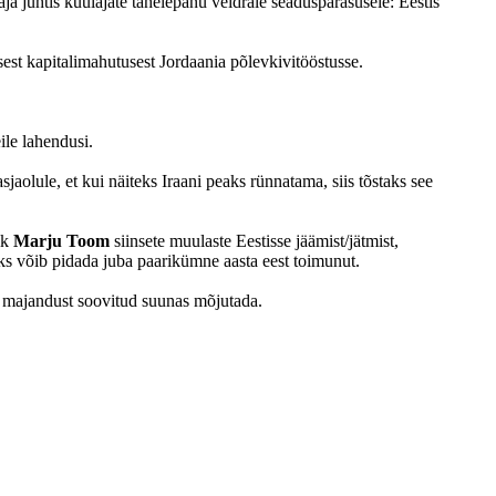
ja juhtis kuulajate tähelepanu veidrale seaduspärasusele: Eestis
sest kapitalimahutusest Jordaania põlevkivitööstusse.
ile lahendusi.
aolule, et kui näiteks Iraani peaks rünnatama, siis tõstaks see
ik
Marju Toom
siinsete muulaste Eestisse jäämist/jätmist,
s võib pidada juba paarikümne aasta eest toimunut.
i majandust soovitud suunas mõjutada.