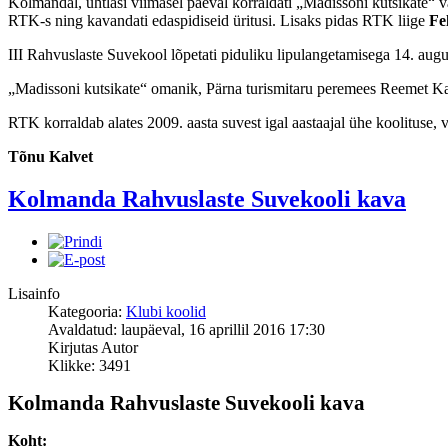
Kolmandal, ühtlasi viimasel päeval korraldati „Madissoni kutsikate“ 
RTK-s ning kavandati edaspidiseid üritusi. Lisaks pidas RTK liige
Fe
III Rahvuslaste Suvekool lõpetati piduliku lipulangetamisega 14. augu
„Madissoni kutsikate“ omanik, Pärna turismitaru peremees Reemet Kasek
RTK korraldab alates 2009. aasta suvest igal aastaajal ühe koolituse, va
Tõnu Kalvet
Kolmanda Rahvuslaste Suvekooli kava
Lisainfo
Kategooria:
Klubi koolid
Avaldatud: laupäeval, 16 aprillil 2016 17:30
Kirjutas Autor
Klikke: 3491
Kolmanda Rahvuslaste Suvekooli kava
Koht: