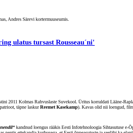
nnas, Andres Särevi kortermuuseumis.
ng ulatus tursast Rousseau´ni'
ustini 2011 Kolmas Rahvuslaste Suvekool. Üritus korraldati Lääne-Rapl
atrioot, täpne laskur
Reemet Kasekamp
). Kavas olid nii loengud, fil
mnendil“
kandnud loengus rääkis Eesti Infotehnoloogia Sihtasutuse e-Õp
s nentis ettekandja kurbusega, et Eesti õppeasutuste ja seeläbi ka el