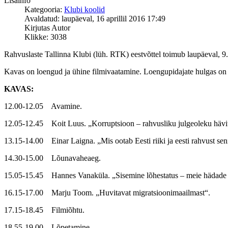
Lisainfo
Kategooria:
Klubi koolid
Avaldatud: laupäeval, 16 aprillil 2016 17:49
Kirjutas Autor
Klikke: 3038
Rahvuslaste Tallinna Klubi (lüh. RTK) eestvõttel toimub laupäeval, 9
Kavas on loengud ja ühine filmivaatamine. Loengupidajate hulgas on n
KAVAS:
12.00-12.05 Avamine.
12.05-12.45 Koit Luus. „Korruptsioon – rahvusliku julgeoleku hävit
13.15-14.00 Einar Laigna. „Mis ootab Eesti riiki ja eesti rahvust sen
14.30-15.00 Lõunavaheaeg.
15.05-15.45 Hannes Vanaküla. „Sisemine lõhestatus – meie hädade 
16.15-17.00 Marju Toom. „Huvitavat migratsioonimaailmast“.
17.15-18.45 Filmiõhtu.
18.55-19.00 Lõpetamine.