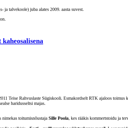
- ja talvekoole) juba alates 2009. aasta suvest.
oon.
t kaheosalisena
 2011 Teise Rahvuslaste Sügiskooli. Esmakordselt RTK ajaloos toimus ko
ealse haridusseltsi majas.
as nimekas toitumisnõustaja
Sille Poola
, kes rääkis kommertstoidu ja terv