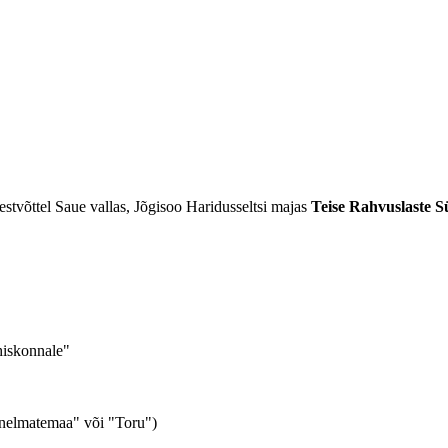
stvõttel Saue vallas, Jõgisoo Haridusseltsi majas
Teise Rahvuslaste Sü
hiskonnale"
"Unelmatemaa" või "Toru")