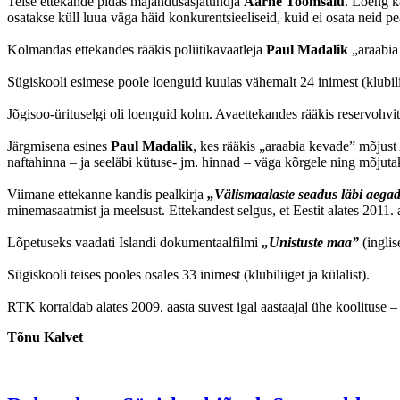
Teise ettekande pidas majandusasjatundja
Aarne Toomsalu
. Loeng k
osatakse küll luua väga häid konkurentsieeliseid, kuid ei osata neid 
Kolmandas ettekandes rääkis poliitikavaatleja
Paul Madalik
„araabia 
Sügiskooli esimese poole loenguid kuulas vähemalt 24 inimest (klubiliig
Jõgisoo-ürituselgi oli loenguid kolm. Avaettekandes rääkis reservohvi
Järgmisena esines
Paul Madalik
, kes rääkis „araabia kevade” mõjust 
naftahinna – ja seeläbi kütuse- jm. hinnad – väga kõrgele ning mõjutaks
Viimane ettekanne kandis pealkirja
„Välismaalaste seadus läbi aega
minemasaatmist ja meelsust. Ettekandest selgus, et Eestit alates 2011
Lõpetuseks vaadati Islandi dokumentaalfilmi
„Unistuste maa”
(inglis
Sügiskooli teises pooles osales 33 inimest (klubiliiget ja külalist).
RTK korraldab alates 2009. aasta suvest igal aastaajal ühe koolituse – 
Tõnu Kalvet