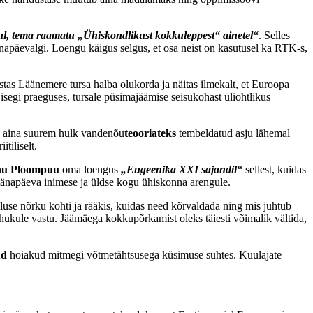
, tema raamatu „Ühiskondlikust kokkuleppest“ ainetel“
. Selles
tänapäevalgi. Loengu käigus selgus, et osa neist on kasutusel ka RTK-s,
stas Läänemere tursa halba olukorda ja näitas ilmekalt, et Euroopa
isegi praeguses, tursale püsimajäämise seisukohast üliohtlikus
tub aina suurem hulk vandenõu
teooriateks
tembeldatud asju lähemal
tiliselt.
u Ploompuu
oma loengus
„Eugeenika XXI sajandil“
sellest, kuidas
 tänapäeva inimese ja üldse kogu ühiskonna arengule.
use nõrku kohti ja rääkis, kuidas need kõrvaldada ning mis juhtub
 hukule vastu. Jäämäega kokkupõrkamist oleks täiesti võimalik vältida,
ud
hoiakud mitmegi võtmetähtsusega küsimuse suhtes. Kuulajate