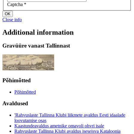
Captcha
*
OK
Close info
Additional information
Gravüüre vanast Tallinnast
Põhimõtted
Põhimõtted
Avaldused
'Rahvuslaste Tallinna Klubi liikmete avaldus Eesti idaalade
loovutamise osas
Kaastundeavaldus ametnike omavoli ohvri isale
Rahvuslaste Tallinna Klubi avaldus iseseisva Kataloonia