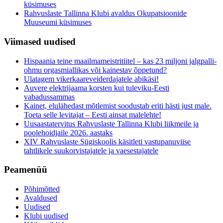
küsimuses
Rahvuslaste Tallinna Klubi avaldus Okupatsioonide
Muuseumi küsimuses
Viimased uudised
Hispaania teine maailmameistritiitel – kas 23 miljoni jalgpalli-
ohmu orgasmiallikas või kainestav õppetund?
Ulatagem vikerkaareveiderdajatele abikäsi!
Auvere elektrijaama korsten kui tuleviku-Eesti
vabadussammas
Kainet, elulähedast mõtlemist soodustab eriti hästi just male.
Toeta selle levitajat – Eesti ainsat malelehte!
Uusaastatervitus Rahvuslaste Tallinna Klubi liikmeile ja
poolehoidjaile 2026. aastaks
XIV Rahvuslaste Sügiskoolis käsitleti vastupanuviise
tahtlikele suukorvistajatele ja vaesestajatele
Peamenüü
Põhimõtted
Avaldused
Uudised
Klubi uudised