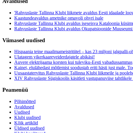
Avaldused
'Rahvuslaste Tallinna Klubi liikmete avaldus Eesti idaalade loo
Kaastundeavaldus ametnike omavoli ohvri isale
Rahvuslaste Tallinna Klubi avaldus iseseisva Kataloonia küsim
Rahvuslaste Tallinna Klubi avaldus Okupatsioonide Muuseumi
Viimased uudised
Hispaania teine maailmameistritiitel – kas 23 miljoni jalgpalli
Ulatagem vikerkaareveiderdajatele abikäsi!
Auvere elektrijaama korsten kui tuleviku-Eesti vabadussammas
Kainet, elulähedast mõtlemist soodustab eriti hästi just male. Toe
Uusaastatervitus Rahvuslaste Tallinna Klubi liikmeile ja pooleh
XIV Rahvuslaste Sügiskoolis käsitleti vastupanuviise tahtlikele s
Peamenüü
Põhimõtted
Avaldused
Uudised
Klubi uudised
Kõik artiklid
Üldised uudised