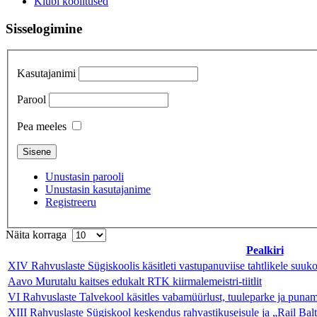
Klubi koolitused
Sisselogimine
Kasutajanimi
Parool
Pea meeles
Unustasin parooli
Unustasin kasutajanime
Registreeru
Näita korraga
Pealkiri
XIV Rahvuslaste Sügiskoolis käsitleti vastupanuviise tahtlikele suukorv
Aavo Murutalu kaitses edukalt RTK kiirmalemeistri-tiitlit
VI Rahvuslaste Talvekool käsitles vabamüürlust, tuuleparke ja puna
XIII Rahvuslaste Sügiskool keskendus rahvastikuseisule ja „Rail Balt