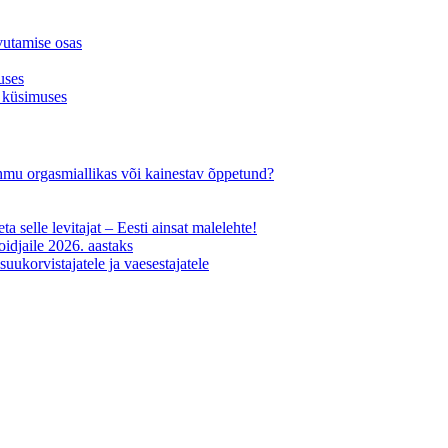
vutamise osas
uses
 küsimuses
-ohmu orgasmiallikas või kainestav õppetund?
ta selle levitajat – Eesti ainsat malelehte!
oidjaile 2026. aastaks
uukorvistajatele ja vaesestajatele