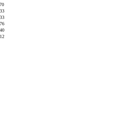
70
33
33
76
40
12