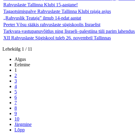
Rahvuslaste Tallinna Klubi 15-aastane!
Tagaotsimispalve Rahvuslaste Tallinna Klubi rajaja asjus
„Rahvuslik Teataja” ilmub 14-ndat aastat
Peeter Võsu rääkis rahvuslaste sügiskoolis Iisraelist
Tarkvara-vastupanuvõitlus ning Iisraeli–palestiina tüli parim lahendu
XII Rahvuslaste Sügiskool tuleb 26. novembril Tallinnas
Lehekülg 1 / 11
Algus
Eelmine
1
2
3
4
5
6
7
8
9
10
Järgmine
Lõpp