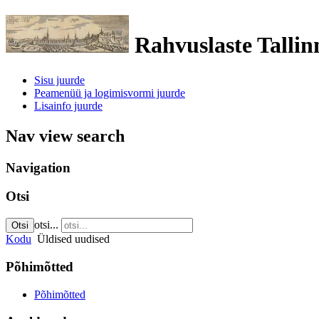
Rahvuslaste Tallin
Sisu juurde
Peamenüü ja logimisvormi juurde
Lisainfo juurde
Nav view search
Navigation
Otsi
otsi...
Otsi
Kodu
Üldised uudised
Põhimõtted
Põhimõtted