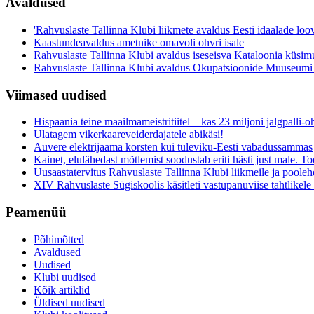
Avaldused
'Rahvuslaste Tallinna Klubi liikmete avaldus Eesti idaalade loo
Kaastundeavaldus ametnike omavoli ohvri isale
Rahvuslaste Tallinna Klubi avaldus iseseisva Kataloonia küsim
Rahvuslaste Tallinna Klubi avaldus Okupatsioonide Muuseumi
Viimased uudised
Hispaania teine maailmameistritiitel – kas 23 miljoni jalgpalli
Ulatagem vikerkaareveiderdajatele abikäsi!
Auvere elektrijaama korsten kui tuleviku-Eesti vabadussammas
Kainet, elulähedast mõtlemist soodustab eriti hästi just male. Toe
Uusaastatervitus Rahvuslaste Tallinna Klubi liikmeile ja pooleh
XIV Rahvuslaste Sügiskoolis käsitleti vastupanuviise tahtlikele s
Peamenüü
Põhimõtted
Avaldused
Uudised
Klubi uudised
Kõik artiklid
Üldised uudised