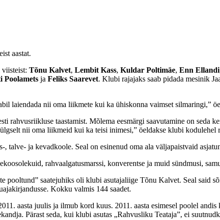
ist aastat.
viisteist:
Tõnu Kalvet
,
Lembit Kass
,
Kuldar Poltimäe
,
Enn Ellandi
i Poolamets
ja
Feliks Saarevet
. Klubi rajajaks saab pidada mesinik Ja
bil laiendada nii oma liikmete kui ka ühiskonna vaimset silmaringi,” ö
esti rahvusriikluse taastamist. Mõlema eesmärgi saavutamine on seda ke
lgselt nii oma liikmeid kui ka teisi inimesi,” öeldakse klubi kodulehel 
s-, talve- ja kevadkoole. Seal on esinenud oma ala väljapaistvaid asjatu
ekoosolekuid, rahvaalgatusmarssi, konverentse ja muid sündmusi, samuti
ooltund” saatejuhiks oli klubi asutajaliige Tõnu Kalvet. Seal said sõna
uajakirjandusse. Kokku valmis 144 saadet.
2011. aasta juulis ja ilmub kord kuus. 2011. aasta esimesel poolel andi
kandja. Pärast seda, kui klubi asutas „Rahvusliku Teataja”, ei suutnu