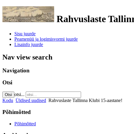
Rahvuslaste Tallin
Sisu juurde
Peamenüü ja logimisvormi juurde
Lisainfo juurde
Nav view search
Navigation
Otsi
otsi...
Otsi
Kodu
Üldised uudised
Rahvuslaste Tallinna Klubi 15-aastane!
Põhimõtted
Põhimõtted