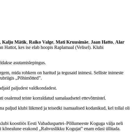
,
Kalju Mätik
,
Raiko Valge
,
Mati Kruusimäe
,
Jaan Hatto
,
Alar
an Hattot, kes ise elab hoopis Raplamaal (Velisel). Klubi
eldakse asutamislepingus.
rgem, mida rohkem on haritud ja tegusaid inimesi. Selliste inimeste
rubriigis „Põhimõtted”.
ndjaid paljudest valdkondadest.
 osalenud teiste korraldatud samalaadsetel ettevõtmistel.
 paljud klubi liikmed ja teisedki isamaalised kodanikud, kel tollal oli
s klubi koostöös Eesti Vabaduspartei–Põllumeeste Koguga välja neli
dki kõnealune erakond „Rahvuslikku Kogujat” enam edasi üllitada.