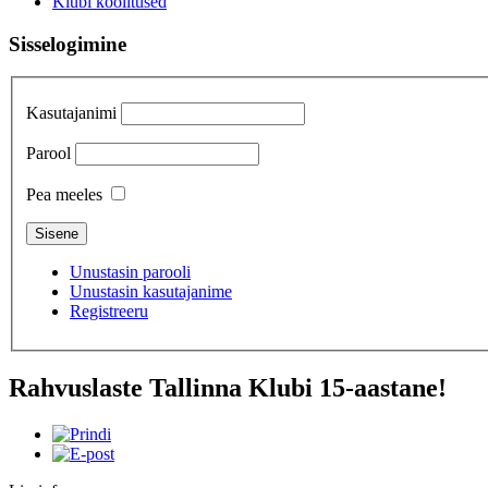
Klubi koolitused
Sisselogimine
Kasutajanimi
Parool
Pea meeles
Unustasin parooli
Unustasin kasutajanime
Registreeru
Rahvuslaste Tallinna Klubi 15-aastane!