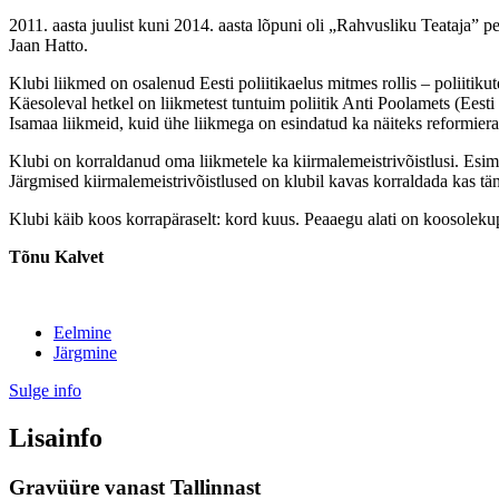
2011. aasta juulist kuni 2014. aasta lõpuni oli „Rahvusliku Teataja” p
Jaan Hatto.
Klubi liikmed on osalenud Eesti poliitikaelus mitmes rollis – poliitik
Käesoleval hetkel on liikmetest tuntuim poliitik Anti Poolamets (Ees
Isamaa liikmeid, kuid ühe liikmega on esindatud ka näiteks reformier
Klubi on korraldanud oma liikmetele ka kiirmalemeistrivõistlusi. Esime
Järgmised kiirmalemeistrivõistlused on klubil kavas korraldada kas tän
Klubi käib koos korrapäraselt: kord kuus. Peaaegu alati on koosolek
Tõnu Kalvet
Eelmine
Järgmine
Sulge info
Lisainfo
Gravüüre vanast Tallinnast