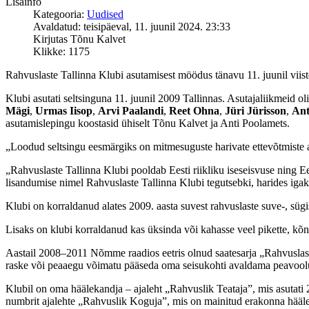
Lisainfo
Kategooria:
Uudised
Avaldatud: teisipäeval, 11. juunil 2024. 23:33
Kirjutas Tõnu Kalvet
Klikke: 1175
Rahvuslaste Tallinna Klubi asutamisest möödus tänavu 11. juunil viiste
Klubi asutati seltsinguna 11. juunil 2009 Tallinnas. Asutajaliikmeid oli 
Mägi
,
Urmas Iisop
,
Arvi Paalandi
,
Reet Ohna
,
Jüri Jürisson
,
Ant
asutamislepingu koostasid ühiselt Tõnu Kalvet ja Anti Poolamets.
„Loodud seltsingu eesmärgiks on mitmesuguste harivate ettevõtmiste a
„Rahvuslaste Tallinna Klubi pooldab Eesti riikliku iseseisvuse ning E
lisandumise nimel Rahvuslaste Tallinna Klubi tegutsebki, harides igakü
Klubi on korraldanud alates 2009. aasta suvest rahvuslaste suve-, sügi
Lisaks on klubi korraldanud kas üksinda või kahasse veel pikette, kõn
Aastail 2008–2011 Nõmme raadios eetris olnud saatesarja „Rahvuslaste p
raske või peaaegu võimatu pääseda oma seisukohti avaldama peavool
Klubil on oma häälekandja – ajaleht „Rahvuslik Teataja”, mis asutati 
numbrit ajalehte „Rahvuslik Koguja”, mis on mainitud erakonna hääle