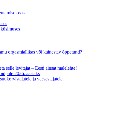
vutamise osas
uses
 küsimuses
-ohmu orgasmiallikas või kainestav õppetund?
ta selle levitajat – Eesti ainsat malelehte!
oidjaile 2026. aastaks
uukorvistajatele ja vaesestajatele