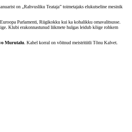
jaanuarist on „Rahvusliku Teataja” toimetajaks elukutseline mesinik
nii Euroopa Parlamenti, Riigikokku kui ka kohalikku omavalitsusse.
liige. Klubi erakonnastunud liikmete hulgas leidub kõige rohkem
vo Murutalu
. Kahel korral on võitnud meistritiitli Tõnu Kalvet.