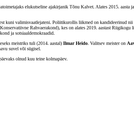
eatoimetajaks elukutseline ajakirjanik Tõnu Kalvet. Alates 2015. aasta 
utest kuni valimisvaatlejateni. Poliitikurollis liikmed on kandideerinud 
ti Konservatiivne Rahvaerakond), kes on alates 2019. aastast Riigikogu 
akond ja sotsiaaldemokraadid.
seks meistriks tuli (2014. aastal)
Ilmar Heido
. Valitsev meister on
Aa
avu suvel või sügisel.
upäevaks olnud kuu teine kolmapäev.