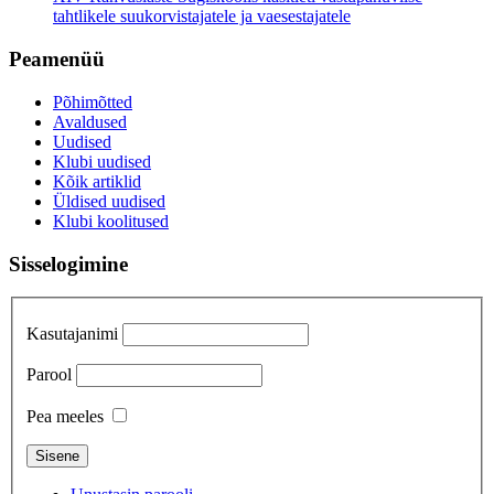
tahtlikele suukorvistajatele ja vaesestajatele
Peamenüü
Põhimõtted
Avaldused
Uudised
Klubi uudised
Kõik artiklid
Üldised uudised
Klubi koolitused
Sisselogimine
Kasutajanimi
Parool
Pea meeles