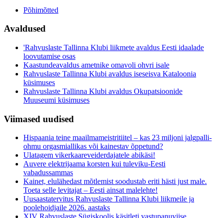
Põhimõtted
Avaldused
'Rahvuslaste Tallinna Klubi liikmete avaldus Eesti idaalade
loovutamise osas
Kaastundeavaldus ametnike omavoli ohvri isale
Rahvuslaste Tallinna Klubi avaldus iseseisva Kataloonia
küsimuses
Rahvuslaste Tallinna Klubi avaldus Okupatsioonide
Muuseumi küsimuses
Viimased uudised
Hispaania teine maailmameistritiitel – kas 23 miljoni jalgpalli-
ohmu orgasmiallikas või kainestav õppetund?
Ulatagem vikerkaareveiderdajatele abikäsi!
Auvere elektrijaama korsten kui tuleviku-Eesti
vabadussammas
Kainet, elulähedast mõtlemist soodustab eriti hästi just male.
Toeta selle levitajat – Eesti ainsat malelehte!
Uusaastatervitus Rahvuslaste Tallinna Klubi liikmeile ja
poolehoidjaile 2026. aastaks
XIV Rahvuslaste Sügiskoolis käsitleti vastupanuviise