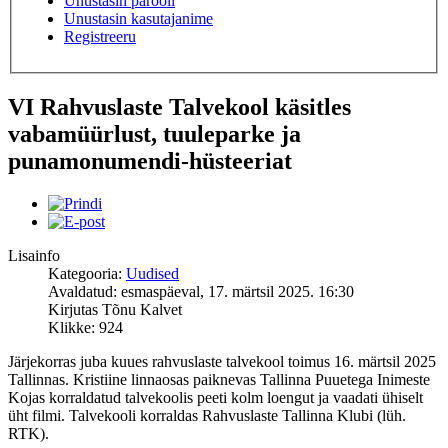
Unustasin parooli
Unustasin kasutajanime
Registreeru
VI Rahvuslaste Talvekool käsitles
vabamüürlust, tuuleparke ja
punamonumendi-hüsteeriat
Lisainfo
Kategooria:
Uudised
Avaldatud: esmaspäeval, 17. märtsil 2025. 16:30
Kirjutas Tõnu Kalvet
Klikke: 924
Järjekorras juba kuues rahvuslaste talvekool toimus 16. märtsil 2025
Tallinnas. Kristiine linnaosas paiknevas Tallinna Puuetega Inimeste
Kojas korraldatud talvekoolis peeti kolm loengut ja vaadati ühiselt
üht filmi. Talvekooli korraldas Rahvuslaste Tallinna Klubi (lüh.
RTK).