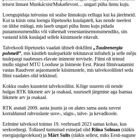
teisest linnast Munkácsist/Mukatševost… ungari püha linnu kuju.
Loengupidaja tutvustas nii sealse linnukuju eellugu kui ka järelmeid.
Kui ta küsis oma loengu lõpetuseks kuulajatelt, kas nende meelest
on üldse midagi, mis laseb ungari püha linnu kuju pidada
punamonumendiks või vähemalt venestamisemonumendiks, siis
vastasid kõik kuulajad sellele küsimusele eitavalt.
Talvekooli lõpetuseks vaadati ühiselt dokfilmi
„Tuuleenergia
pohmell”
, mis käsitleb tuuleparkide tekitatavat infraheli ja selle mõju
tuulepargi naabruses elavate inimeste tervisele. Filmi oli teinud
mullu sügisel MTÜ Looduse ja Inimeste Eest. Pärast filmivaatamist
vastas Raudvere asjaomastele küsimustele, mis talvekoolilistel seda
filmi vaadates olid tekkinud.
Kokku osales kuusteist talvekoolilist. Kõige suurem oli nende
hulgas RTK liikmete arv ja osakaal, suuruselt järgmine aga Isamaa
liikmete arv ja osakaal.
RTK asutati 2009. aasta juunis ja on alates sama aasta suvest
korraldanud rahvuslaste suve-, sügis-, talve- ja kevadkoole.
Eelmine talvekool toimus 19. veebruaril 2023 samas kohas, kus
seekordnegi. Tollased tuntumad esinejad olid
Riina Solman
(rääkis
energiajulgeolekust) ja
Märt Sults
(rääkis sellest, miks Eesti-sugune