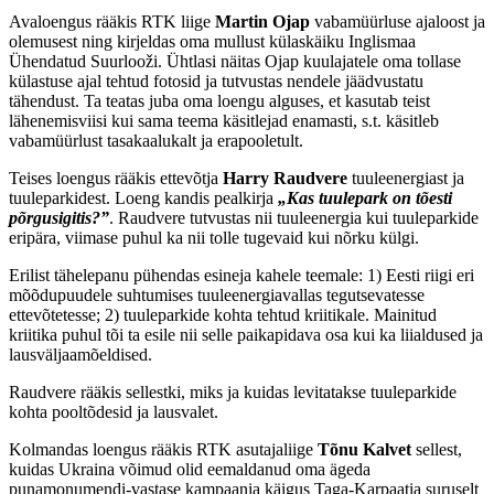
Avaloengus rääkis RTK liige
Martin Ojap
vabamüürluse ajaloost ja
olemusest ning kirjeldas oma mullust külaskäiku Inglismaa
Ühendatud Suurlooži. Ühtlasi näitas Ojap kuulajatele oma tollase
külastuse ajal tehtud fotosid ja tutvustas nendele jäädvustatu
tähendust. Ta teatas juba oma loengu alguses, et kasutab teist
lähenemisviisi kui sama teema käsitlejad enamasti, s.t. käsitleb
vabamüürlust tasakaalukalt ja erapooletult.
Teises loengus rääkis ettevõtja
Harry Raudvere
tuuleenergiast ja
tuuleparkidest. Loeng kandis pealkirja
„Kas tuulepark on tõesti
põrgusigitis?”
. Raudvere tutvustas nii tuuleenergia kui tuuleparkide
eripära, viimase puhul ka nii tolle tugevaid kui nõrku külgi.
Erilist tähelepanu pühendas esineja kahele teemale: 1) Eesti riigi eri
mõõdupuudele suhtumises tuuleenergiavallas tegutsevatesse
ettevõtetesse; 2) tuuleparkide kohta tehtud kriitikale. Mainitud
kriitika puhul tõi ta esile nii selle paikapidava osa kui ka liialdused ja
lausväljaamõeldised.
Raudvere rääkis sellestki, miks ja kuidas levitatakse tuuleparkide
kohta pooltõdesid ja lausvalet.
Kolmandas loengus rääkis RTK asutajaliige
Tõnu Kalvet
sellest,
kuidas Ukraina võimud olid eemaldanud oma ägeda
punamonumendi-vastase kampaania käigus Taga-Karpaatia suruselt