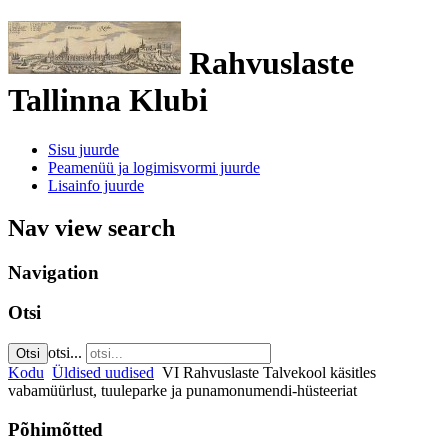
Rahvuslaste
Tallinna Klubi
Sisu juurde
Peamenüü ja logimisvormi juurde
Lisainfo juurde
Nav view search
Navigation
Otsi
otsi...
Otsi
Kodu
Üldised uudised
VI Rahvuslaste Talvekool käsitles
vabamüürlust, tuuleparke ja punamonumendi-hüsteeriat
Põhimõtted