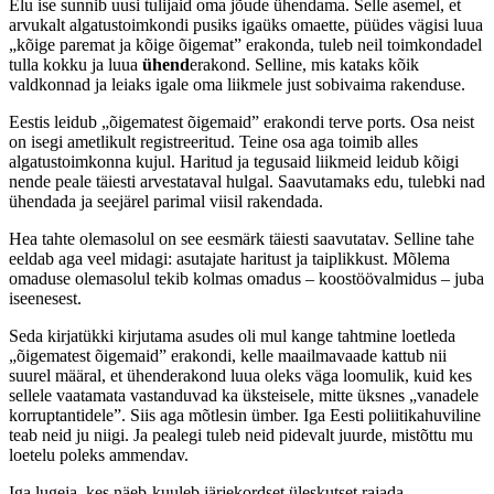
Elu ise sunnib uusi tulijaid oma jõude ühendama. Selle asemel, et
arvukalt algatustoimkondi pusiks igaüks omaette, püüdes vägisi luua
„kõige paremat ja kõige õigemat” erakonda, tuleb neil toimkondadel
tulla kokku ja luua
ühend
erakond. Selline, mis kataks kõik
valdkonnad ja leiaks igale oma liikmele just sobivaima rakenduse.
Eestis leidub „õigematest õigemaid” erakondi terve ports. Osa neist
on isegi ametlikult registreeritud. Teine osa aga toimib alles
algatustoimkonna kujul. Haritud ja tegusaid liikmeid leidub kõigi
nende peale täiesti arvestataval hulgal. Saavutamaks edu, tulebki nad
ühendada ja seejärel parimal viisil rakendada.
Hea tahte olemasolul on see eesmärk täiesti saavutatav. Selline tahe
eeldab aga veel midagi: asutajate haritust ja taiplikkust. Mõlema
omaduse olemasolul tekib kolmas omadus – koostöövalmidus – juba
iseenesest.
Seda kirjatükki kirjutama asudes oli mul kange tahtmine loetleda
„õigematest õigemaid” erakondi, kelle maailmavaade kattub nii
suurel määral, et ühenderakond luua oleks väga loomulik, kuid kes
sellele vaatamata vastanduvad ka üksteisele, mitte üksnes „vanadele
korruptantidele”. Siis aga mõtlesin ümber. Iga Eesti poliitikahuviline
teab neid ju niigi. Ja pealegi tuleb neid pidevalt juurde, mistõttu mu
loetelu poleks ammendav.
Iga lugeja, kes näeb-kuuleb järjekordset üleskutset rajada