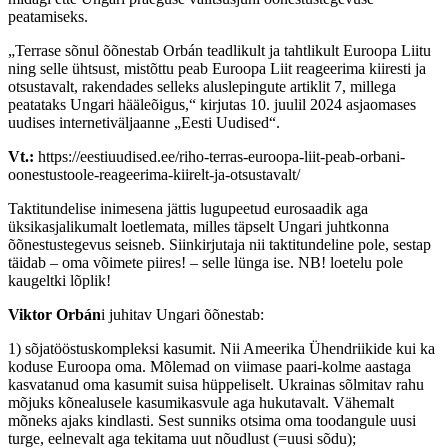
peatamiseks.
„Terrase sõnul õõnestab Orbán teadlikult ja tahtlikult Euroopa Liitu
ning selle ühtsust, mistõttu peab Euroopa Liit reageerima kiiresti ja
otsustavalt, rakendades selleks aluslepingute artiklit 7, millega
peatataks Ungari hääleõigus,“ kirjutas 10. juulil 2024 asjaomases
uudises internetiväljaanne „Eesti Uudised“.
Vt.:
https://eestiuudised.ee/riho-terras-euroopa-liit-peab-orbani-
oonestustoole-reageerima-kiirelt-ja-otsustavalt/
Taktitundelise inimesena jättis lugupeetud eurosaadik aga
üksikasjalikumalt loetlemata, milles täpselt Ungari juhtkonna
õõnestustegevus seisneb. Siinkirjutaja nii taktitundeline pole, sestap
täidab – oma võimete piires! – selle lünga ise. NB! loetelu pole
kaugeltki lõplik!
Viktor Orbán
i juhitav Ungari õõnestab:
1) sõjatööstuskompleksi kasumit. Nii Ameerika Ühendriikide kui ka
koduse Euroopa oma. Mõlemad on viimase paari-kolme aastaga
kasvatanud oma kasumit suisa hüppeliselt. Ukrainas sõlmitav rahu
mõjuks kõnealusele kasumikasvule aga hukutavalt. Vähemalt
mõneks ajaks kindlasti. Sest sunniks otsima oma toodangule uusi
turge, eelnevalt aga tekitama uut nõudlust (=uusi sõdu);