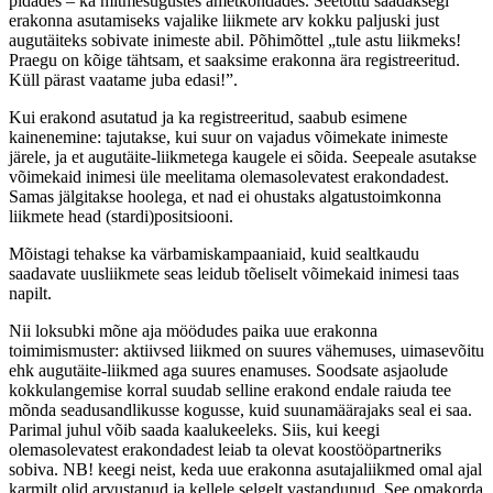
pidades – ka mitmesugustes ametkondades. Seetõttu saadaksegi
erakonna asutamiseks vajalike liikmete arv kokku paljuski just
augutäiteks sobivate inimeste abil. Põhimõttel „tule astu liikmeks!
Praegu on kõige tähtsam, et saaksime erakonna ära registreeritud.
Küll pärast vaatame juba edasi!”.
Kui erakond asutatud ja ka registreeritud, saabub esimene
kainenemine: tajutakse, kui suur on vajadus võimekate inimeste
järele, ja et augutäite-liikmetega kaugele ei sõida. Seepeale asutakse
võimekaid inimesi üle meelitama olemasolevatest erakondadest.
Samas jälgitakse hoolega, et nad ei ohustaks algatustoimkonna
liikmete head (stardi)positsiooni.
Mõistagi tehakse ka värbamiskampaaniaid, kuid sealtkaudu
saadavate uusliikmete seas leidub tõeliselt võimekaid inimesi taas
napilt.
Nii loksubki mõne aja möödudes paika uue erakonna
toimimismuster: aktiivsed liikmed on suures vähemuses, uimasevõitu
ehk augutäite-liikmed aga suures enamuses. Soodsate asjaolude
kokkulangemise korral suudab selline erakond endale raiuda tee
mõnda seadusandlikusse kogusse, kuid suunamäärajaks seal ei saa.
Parimal juhul võib saada kaalukeeleks. Siis, kui keegi
olemasolevatest erakondadest leiab ta olevat koostööpartneriks
sobiva. NB! keegi neist, keda uue erakonna asutajaliikmed omal ajal
karmilt olid arvustanud ja kellele selgelt vastandunud. See omakorda