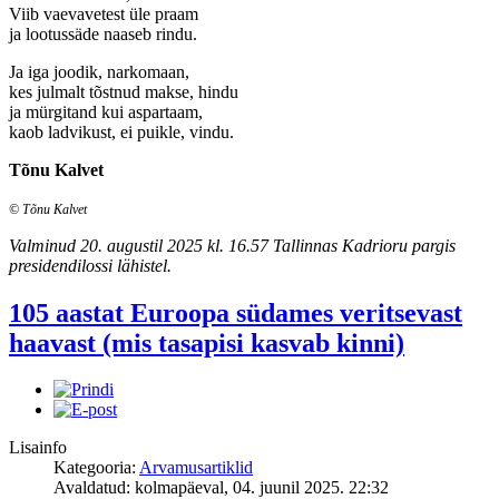
Viib vaevavetest üle praam
ja lootussäde naaseb rindu.
Ja iga joodik, narkomaan,
kes julmalt tõstnud makse, hindu
ja mürgitand kui aspartaam,
kaob ladvikust, ei puikle, vindu.
Tõnu Kalvet
© Tõnu Kalvet
Valminud 20. augustil 2025 kl. 16.57 Tallinnas Kadrioru pargis
presidendilossi lähistel.
105 aastat Euroopa südames veritsevast
haavast (mis tasapisi kasvab kinni)
Lisainfo
Kategooria:
Arvamusartiklid
Avaldatud: kolmapäeval, 04. juunil 2025. 22:32