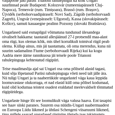
väljapoole jäid pärast Trianoni rahulepingut ka kõik Ungari
suurlinnad peale Budapesti: Kolozsvár (rumeeniapäraselt Cluj-
Napoca), Temesvár (rum. Timișoara), Brassó (rum. Brașov),
Újvidék (serbohorvaadipäraselt: Novi Sad), Zágráb (serbohorvaadi
Zagreb), Ungvár (venepäraselt: Užgorod), Kassa (slovakipäraselt:
Košice), samuti kauaaegne pealinn Pozsony (slovaki Bratislava).
Ungarlased said esmapilgul võimatuna tundunud ülesandega
oivaliselt hakkama: taastasid allesjäänud 27-l protsendil maa-alast
oma riigi, kus olemas kõik, mis ühel korralikult toimival riigil peab
olema. Küllap ainus, mis jäi taastamata, oli oma merendus, kuna nii
suurim sadamalinn Fiume (serbohorvaadi Rijeka) kui ka kogu
Aadria mere äärne rannikuosa jäi teisele poole Trianoni
rahulepinguga kehtestatud riigipiiri.
Teise maailmasõja ajal sai Ungari osa oma põliseid alasid tagasi,
kuid sõja lõpetanud Pariisi rahulepinguga võeti need talt jälle ära.
Nii tuligi Ungari ja ta naaberriikide ungarlastel väga kaua leppida
loomuvastase olukorraga, et nad elasid küll oma põlisel kodumaal,
kuid olid kodumaa teistest osadest eraldatud meelevaldselt tõmmatud
riigipiiridega.
Ungarlaste hinge lõi see loomulikult väga valusa haava. Ent tasapisi
see haav siiski paranes. Suurem osa nüüdis-Ungari naabermaadest
on Euroopa Liidu liikmed ja ühtlasi Schengeni viisaruumi liikmed,
tänu millele saavad ungarlased riigipiire ületada taas takistusteta.