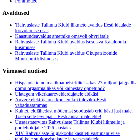
Põhimõtted
Avaldused
'Rahvuslaste Tallinna Klubi liikmete avaldus Eesti idaalade
loovutamise osas
Kaastundeavaldus ametnike omavoli ohvri isale
Rahvuslaste Tallinna Klubi avaldus iseseisva Kataloonia
küsimuses
Rahvuslaste Tallinna Klubi avaldus Okupatsioonide
Muuseumi küsimuses
Viimased uudised
Hispaania teine maailmameistritiitel – kas 23 miljoni jalgpalli-
ohmu orgasmiallikas või kainestav õppetund?
Ulatagem vikerkaareveiderdajatele abikäsi!
Auvere elektrijaama korsten kui tuleviku-Eesti
vabadussammas
Kainet, elulähedast mõtlemist soodustab eriti hästi just male.
Toeta selle levitajat – Eesti ainsat malelehte!
Uusaastatervitus Rahvuslaste Tallinna Klubi liikmeile ja
poolehoidjaile 2026. aastaks
XIV Rahvuslaste Sügiskoolis käsitleti vastupanuviise
tahtlikele suukorvistajatele ja vaesestajatele