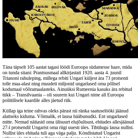
Täna täpselt 105 aastat tagasi löödi Euroopa südamesse haav, mida
on tunda siiani: Prantsusmaal allkirjastati 1920. aasta 4. juunil
Trianoni rahuleping, millega rebiti Ungari küljest ära 73 protsenti
tolle maa-alast ning muudeti miljonid ungarlased oma põlisel
kodumaal võõramaalasteks. Ainuüksi Rumeenia kasuks ära rebitud
tükk – Transilvaania – oli suurem kui Ungari nime all Euroopa
poliitilisele kaardile alles jäetud riik.
Küllap iga teine rahvas oleks pärast nii ränka saatuselööki jäänud
alatiseks kiduma. Võimalik, et lausa hääbunudki. Ent ungarlased
mitte. Nemad näitasid oma ülisuurt elujõulisust, ehitades allesjäänud
27-l protsendil Ungarist oma riigi uuesti üles. Tihtilugu lausa nullist.
Nullist üles ehitada tuli aga väga palju. Köndistatud Ungarist