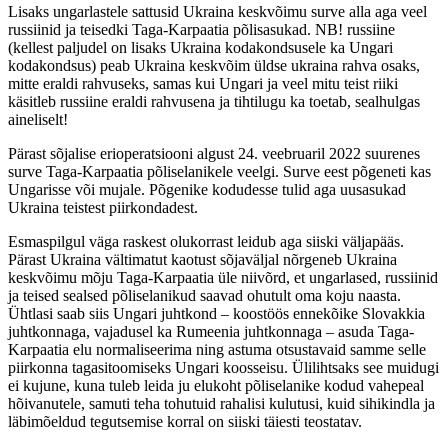
Lisaks ungarlastele sattusid Ukraina keskvõimu surve alla aga veel
russiinid ja teisedki Taga-Karpaatia põlisasukad. NB! russiine
(kellest paljudel on lisaks Ukraina kodakondsusele ka Ungari
kodakondsus) peab Ukraina keskvõim üldse ukraina rahva osaks,
mitte eraldi rahvuseks, samas kui Ungari ja veel mitu teist riiki
käsitleb russiine eraldi rahvusena ja tihtilugu ka toetab, sealhulgas
aineliselt!
Pärast sõjalise erioperatsiooni algust 24. veebruaril 2022 suurenes
surve Taga-Karpaatia põliselanikele veelgi. Surve eest põgeneti kas
Ungarisse või mujale. Põgenike kodudesse tulid aga uusasukad
Ukraina teistest piirkondadest.
Esmaspilgul väga raskest olukorrast leidub aga siiski väljapääs.
Pärast Ukraina vältimatut kaotust sõjaväljal nõrgeneb Ukraina
keskvõimu mõju Taga-Karpaatia üle niivõrd, et ungarlased, russiinid
ja teised sealsed põliselanikud saavad ohutult oma koju naasta.
Ühtlasi saab siis Ungari juhtkond – koostöös ennekõike Slovakkia
juhtkonnaga, vajadusel ka Rumeenia juhtkonnaga – asuda Taga-
Karpaatia elu normaliseerima ning astuma otsustavaid samme selle
piirkonna tagasitoomiseks Ungari koosseisu. Ülilihtsaks see muidugi
ei kujune, kuna tuleb leida ju elukoht põliselanike kodud vahepeal
hõivanutele, samuti teha tohutuid rahalisi kulutusi, kuid sihikindla ja
läbimõeldud tegutsemise korral on siiski täiesti teostatav.