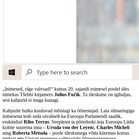
„Inimesed, olge valvsad!“ kutsus 20. sajandi esimesel poolel üles
nimekas Tšehhi kirjamees
Julius Fučík
. Ta üleskutse on igihaljas,
sest kahjurid ei maga kunagi.
Kahjurite hulka kuuluvad mõistagi ka õõnestajad. Laia silmaringiga
inimesena teab seda oivaliselt ka Euroopa Parlamendi saadik,
erukindral
Riho Terras
. Seepärast ta pöörduski äsja Euroopa Liidu
kolme suurema nina –
Ursula von der Leyen
i,
Charles Michel
i
ning
Roberta Metsola
– poole üleskutsega võtta kiiremas korras
midagi ette Ungari praeguse valitsusjuhi õõnestustegevuse