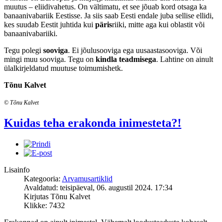
muutus – eliidivahetus. On vältimatu, et see jõuab kord otsaga ka
banaanivabariik Eestisse. Ja siis saab Eesti endale juba sellise ellidi,
kes suudab Eestit juhtida kui
päris
riiki, mitte aga kui oblastit või
banaanivabariiki.
Tegu polegi
sooviga
. Ei jõulusooviga ega uusaastasooviga. Või
mingi muu sooviga. Tegu on
kindla teadmisega
. Lahtine on ainult
ülalkirjeldatud muutuse toimumishetk.
Tõnu Kalvet
© Tõnu Kalvet
Kuidas teha erakonda inimesteta?!
Lisainfo
Kategooria:
Arvamusartiklid
Avaldatud: teisipäeval, 06. augustil 2024. 17:34
Kirjutas Tõnu Kalvet
Klikke: 7432