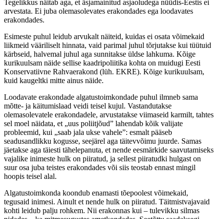
Tegelikkus näitab aga, et äsjamainitud asjaoludega nüüdis-Eestis ei
arvestata. Ei juba olemasolevates erakondades ega loodavates
erakondades.
Esimeste puhul leidub arvukalt näiteid, kuidas ei osata võimekaid
liikmeid vääriliselt hinnata, vaid parimal juhul tõrjutakse kui tüütuid
kärbseid, halvemal juhul aga sunnitakse üldse lahkuma. Kõige
kurikuulsam näide sellise kaadripoliitika kohta on muidugi Eesti
Konservatiivne Rahvaerakond (lüh. EKRE). Kõige kurikuulsam,
kuid kaugeltki mitte ainus näide.
Loodavate erakondade algatustoimkondade puhul ilmneb sama
mõtte- ja käitumislaad veidi teisel kujul. Vastandutakse
olemasolevatele erakondadele, arvustatakse viimaseid karmilt, tahtes
sel moel näidata, et „uus poliitjõud” lahendab kõik valijate
probleemid, kui „saab jala ukse vahele”: esmalt pääseb
seadusandlikku kogusse, seejärel aga täitevvõimu juurde. Samas
jäetakse aga täiesti tähelepanuta, et nende eesmärkide saavutamiseks
vajalike inimeste hulk on piiratud, ja sellest piiratudki hulgast on
suur osa juba teistes erakondades või siis teostab ennast mingil
hoopis teisel alal.
Algatustoimkonda koondub enamasti tõepoolest võimekaid,
tegusaid inimesi. Ainult et nende hulk on piiratud. Täitmistvajavaid
kohti leidub palju rohkem. Nii erakonnas kui – tulevikku silmas