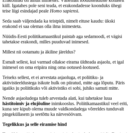
Erakonnad on ainult inimestel. Vähemalt loodusteaduste kohaselt
küll. Igatahes pole seni teada, et erakondadesse koonduks ühegi
teise liigi esindajad peale
Homo sapiens
i.
Seda saab väljendada ka teistpidi, nimelt eituse kaudu: ükski
erakond ei saa olemas olla ilma inimesteta.
Nüüdis-Eesti poliitikamaastikul paistab aga sedamoodi, et vägisi
tahetakse erakondi, milles puuduvad inimesed.
Millest nii ootamatu ja äkiline järeldus?
Esmalt sellest, kui varmad ollakse eirama üldteada asjaolu, et igal
inimesel on oma eripära ning oma ootused-lootused.
Teiseks sellest, et ei arvestata asjaoluga, et poliitiku- ja
aktivistieeldustega isikute hulk on piiratud, mitte aga lõputu. Päris
igaüks ju poliitikuks või aktivistiks ei sobi, juhiks samuti mitte.
Nende asjaoludega tuleb arvestada alati, kui tahetakse luua
hästitoimiv ja elujõuline
inimkooslus. Poliitikamaastikul veel eriti,
kuna see kipub olema muude valdkondadega võrreldes tunduvalt
pingeküllasem ja seetõttu ka närvesöövam.
Tegelikkus ja selle eiramise hind