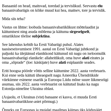
Banaanid on head, maitsvad, toredad ja tervislikud. Seevastu
elu
banaanivabariigis on kõike muud kui hea, maitsev, tore ja tervislik.
Mida siis teha?
Vastus on lihtne: loobuda banaanivabariiklikust mõttelaadist ja
käitumisest ning asuda mõtlema ja käituma
sirgeselgselt
,
omariikluse tõelise
subjektina
.
See lahendus kehtib ka Eesti Vabariigi puhul. Alates
taasiseseisvumisest 1991. aastal on Eesti Vabariigi juhtkond ja
paljuski ka ülejäänud elanikkond käitunud nii nagu on iseloomulik
banaanivabariigi elanikele: allaheitlikult, oma huve
alati
eirates ja
oma „sõprade“ (loe: käskijate) huve
alati
esiplaanile seades.
Eriti hoogsa pöörde võttis selline käitumine 2022. aasta veebruaris.
Kui enne seda käituti üheaegselt nagu Ameerika Ühendriikide
viiekümne esimene osariik ja Euroopa Liidu mõne suure liikmesriigi
asumaa, siis 2022. aasta veebruarist on käitutud lisaks ka nagu
Estonija-nimeline Ukraina oblast.
(Asjaolu, et Ukrainas (vist) banaane ei kasva, ei muuda Eesti
banaanivabariikluse-astet põrmugi.)
Õnneks on Euroopas ja mujalgi maailmas käimas üks kiiduväärt