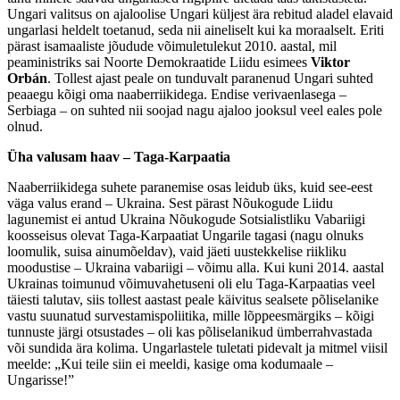
Ungari valitsus on ajaloolise Ungari küljest ära rebitud aladel elavaid
ungarlasi heldelt toetanud, seda nii aineliselt kui ka moraalselt. Eriti
pärast isamaaliste jõudude võimuletulekut 2010. aastal, mil
peaministriks sai Noorte Demokraatide Liidu esimees
Viktor
Orbán
. Tollest ajast peale on tunduvalt paranenud Ungari suhted
peaaegu kõigi oma naaberriikidega. Endise verivaenlasega –
Serbiaga – on suhted nii soojad nagu ajaloo jooksul veel eales pole
olnud.
Üha valusam haav – Taga-Karpaatia
Naaberriikidega suhete paranemise osas leidub üks, kuid see-eest
väga valus erand – Ukraina. Sest pärast Nõukogude Liidu
lagunemist ei antud Ukraina Nõukogude Sotsialistliku Vabariigi
koosseisus olevat Taga-Karpaatiat Ungarile tagasi (nagu olnuks
loomulik, suisa ainumõeldav), vaid jäeti uustekkelise riikliku
moodustise – Ukraina vabariigi – võimu alla. Kui kuni 2014. aastal
Ukrainas toimunud võimuvahetuseni oli elu Taga-Karpaatias veel
täiesti talutav, siis tollest aastast peale käivitus sealsete põliselanike
vastu suunatud survestamispoliitika, mille lõppeesmärgiks – kõigi
tunnuste järgi otsustades – oli kas põliselanikud ümberrahvastada
või sundida ära kolima. Ungarlastele tuletati pidevalt ja mitmel viisil
meelde: „Kui teile siin ei meeldi, kasige oma kodumaale –
Ungarisse!”