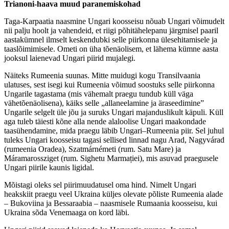
Trianoni-haava muud paranemiskohad
Taga-Karpaatia naasmine Ungari koosseisu nõuab Ungari võimudelt
nii palju hoolt ja vahendeid, et riigi põhitähelepanu järgmisel paaril
aastakümnel ilmselt keskendubki selle piirkonna ülesehitamisele ja
taaslõimimisele. Ometi on üha tõenäolisem, et lähema kümne aasta
jooksul laienevad Ungari piirid mujalegi.
Näiteks Rumeenia suunas. Mitte muidugi kogu Transilvaania
ulatuses, sest isegi kui Rumeenia võimud soostuks selle piirkonna
Ungarile tagastama (mis vähemalt praegu tundub küll väga
vähetõenäolisena), käiks selle „allaneelamine ja äraseedimine”
Ungarile selgelt üle jõu ja suruks Ungari majanduslikult käpuli. Küll
aga tuleb täiesti kõne alla nende alaloolise Ungari maakondade
taasühendamine, mida praegu läbib Ungari–Rumeenia piir. Sel juhul
tuleks Ungari koosseisu tagasi sellised linnad nagu Arad, Nagyvárad
(rumeenia Oradea), Szatmárnémeti (rum. Satu Mare) ja
Máramarossziget (rum. Sighetu Marmației), mis asuvad praegusele
Ungari piirile kaunis ligidal.
Mõistagi oleks sel piirimuudatusel oma hind. Nimelt Ungari
heakskiit praegu veel Ukraina küljes olevate põliste Rumeenia alade
– Bukoviina ja Bessaraabia – naasmisele Rumaania koosseisu, kui
Ukraina sõda Venemaaga on kord läbi.