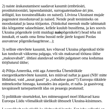
2) naiste ärakasutamisest saadavat kasumit (embrüoäri,
prostitutsiooniäri, lapsendamisäri, surrogaatemaduse-äri jms.
äriliigid, kus tooraineallikaks on naised). Lõviosa Ukrainast mujale
pagenutest moodustavad ju naised. Nende pealt teenimiseks on
moodustatud ju lausa tööjaotus. (Siinkohal meenub mulle tahtmatult
üks kõrgastme salaseltslane, kellele kuulub bussifirma, ja kes soovis
Ukraina põgenikele (eriti muidugi
nais
põgenikele!) head teha nii
innukalt, et saatis oma firma bussid neile järele koguni Poolas
asuvatesse põgenikelaagritesse...);
3) selliste ettevõtete kasumit, kes võtavad Ukraina põgenikud tööle
kas tunduvalt väiksema palgaga, või siis maksavad töötasu üldse
„maksuvabalt“, ühtlasi alandavad seeläbi palgataset oma kodumaa
tööjõuturul üldse;
4) Põhja-Ameerika, eriti aga Ameerika Ühendriikide
energeetikaettevõtete kasumit, kes müüvad naftat ja gaasi (NB! mitte
lihtlabast, vaid „ausat gaasi“ ja „vabaduse gaasi“!) Euroopa riikidele
mitmekordse hinnaga, kasutades ära asjaolu, et nafta- ja gaasivoog
tavapäraselt tarnepartnerilt idas on peaaegu peatunud;
5) poliitikute sissetulekut, kes mitmesugusel moel lõikavad kasu
Euroopa Liidu võimalikult täielikult ühtsuselt Ukraina-küsimuses.