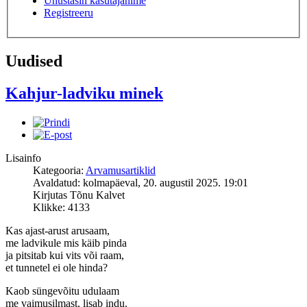
Unustasin kasutajanime
Registreeru
Uudised
Kahjur-ladviku minek
Lisainfo
Kategooria:
Arvamusartiklid
Avaldatud: kolmapäeval, 20. augustil 2025. 19:01
Kirjutas Tõnu Kalvet
Klikke: 4133
Kas ajast-arust arusaam,
me ladvikule mis käib pinda
ja pitsitab kui vits või raam,
et tunnetel ei ole hinda?
Kaob süngevõitu udulaam
me vaimusilmast, lisab indu.