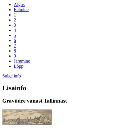
Algus
Eelmine
1
2
3
4
5
6
7
8
9
Järgmine
Lõpp
Sulge info
Lisainfo
Gravüüre vanast Tallinnast