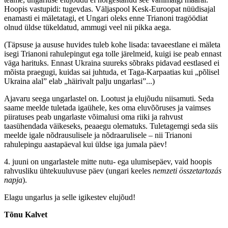
Hoopis vastupidi: tugevdas. Väljaspool Kesk-Euroopat nüüdisajal
enamasti ei mäletatagi, et Ungari oleks enne Trianoni tragöödiat
olnud üldse tükeldatud, ammugi veel nii pikka aega.
(Täpsuse ja aususe huvides tuleb kohe lisada: tavaeestlane ei mäleta
isegi Trianoni rahulepingut ega tolle järelmeid, kuigi ise peab ennast
väga harituks. Ennast Ukraina suureks sõbraks pidavad eestlased ei
mõista praegugi, kuidas sai juhtuda, et Taga-Karpaatias kui „põlisel
Ukraina alal” elab „häirivalt palju ungarlasi”...)
Ajavaru seega ungarlastel on. Lootust ja elujõudu niisamuti. Seda
saame meelde tuletada igaühele, kes oma eluvõõruses ja vaimses
piiratuses peab ungarlaste võimalusi oma riiki ja rahvust
taasühendada väikeseks, peaaegu olematuks. Tuletagemgi seda siis
meelde igale nõdrausulisele ja nõdraarulisele – nii Trianoni
rahulepingu aastapäeval kui üldse iga jumala päev!
4. juuni on ungarlastele mitte nutu- ega ulumisepäev, vaid hoopis
rahvusliku ühtekuuluvuse päev (ungari keeles
nemzeti összetartozás
napja
).
Elagu ungarlus ja selle igikestev elujõud!
Tõnu Kalvet