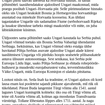
Ungari piirid saavad laieneda ka Horvaatia suunas. Ja samal
põhimõttel: taasühendatakse ajaloolised Ungari maakonnad, mida
praegu poolitab Ungari–Horvaatia piir. Selle piirimuudatuse hinnaks
oleks siis Ungari heakskiit Bosnia ja Hertsegoviina horvaatidega
asustatud osa minekule Horvaatia koosseisu. Kas ühtlasi
tagastatakse Ungarile siis sadamalinn Fiume (serbohorvaadi Rijeka)
ja luuakse ühenduse tarbeks mingi maakoridor või mitte, on juba
läbirääkimiste küsimus.
Üldjoontes sama põhimõtet saaks Ungari kasutada ka Serbia puhul.
Ungari võimud toetaks siis Bosnia Serbia Vabariigi ühendamist
Serbiaga. Iseküsimus, kas Ungari võimud oleks esialgu üldse
huvitatud Põhja-Serbias asuvate ajaloolise Ungari alade kiirest
taasliitmisest Ungariga või piirduks hoopis sealsetele põlisasukatele
antava ülisuure autonoomiaga. Sest senikaua, kui Serbia pole
Euroopa Liidu liige, saaks Põhja-Serbiasse ju ehitada rohepöörde-
hullusest ja muudestki eurojaburustest vaba, tervemõistuslikku
Väike-Ungarit, mida Euroopa Komisjon ei ulatuks pitsitama.
Lootust niisiis on. Seda lisab ka teadmine, et Ungari ajaloos oli kord
lausa enam kui pooleteist sajandi pikkune ajavahemik, mil riik oli
tükeldatud. Pärast Buda langemist Türgi võimu alla 1541. aastal
lagunes Ungari kuningriik kolmeks: üks osa oli Türgi võimu all,
teine oli Austria võimu all, kolmas aga moodustas Transilvaania
vürstiriigi. Tollane lõhestatus lõppes alles 1711. aastal. Ja nagu
teame, ungarluse elujõudu ei nõrgestanud see vähimalgi määral.