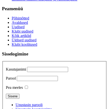
Peamenüü
Põhimõtted
Avaldused
Uudised
Klubi uudised
Kõik artiklid
Üldised uudised
Klubi koolitused
Sisselogimine
Kasutajanimi
Parool
Pea meeles
Unustasin parooli