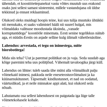
tähendab, et koostööettepanekut vastu võttes muutub uus erakond
osaks just sellest samast süsteemist, millele vastandujana oli üldse
tekkinud ja ennast reklaaminud.
Olukord oleks muidugi hoopis teine, kui uus tulija muutuks ühtäkki
nii menukaks, et saaks valimistel hääli nii suurel hulgal, mis
võimaldaks valitsuse moodustada üksinda, „vanade
korruptantidega” koostööle minemata. Eesti senine tegelikkus näitab
aga, et nüüdis-Eestis on asjade selline kulg ülimalt vähetõenäoline.
Lahendus: arvestada, et tegu on inimestega, mitte
biorobotitega!
Mida siis teha? Uut ja paremat poliitikat on ju vaja. Seda suudab aga
kõige paremini teha uus poliitjõud. Vähemalt tavaloogika järgi küll.
Lahendus on lihtne: tuleb saada ühe mütsi alla võimalikult palju
võimekaid inimesi, pakkuda neile eneseteostusvõimalust ja ka
küünarnukitunnet. Täpsemalt: kindlustunnet, et nad on oodatud,
väärtuslikud, ja et neile minnakse appi alati, kui olukord seda
nõuab.
Lahutamatu osa sellest lahendusest on paigutada iga liige talle
võimetekohasele kohale.