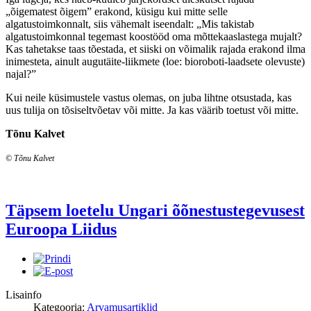
„õigematest õigem” erakond, küsigu kui mitte selle
algatustoimkonnalt, siis vähemalt iseendalt: „Mis takistab
algatustoimkonnal tegemast koostööd oma mõttekaaslastega mujalt?
Kas tahetakse taas tõestada, et siiski on võimalik rajada erakond ilma
inimesteta, ainult augutäite-liikmete (loe: bioroboti-laadsete olevuste)
najal?”
Kui neile küsimustele vastus olemas, on juba lihtne otsustada, kas
uus tulija on tõsiseltvõetav või mitte. Ja kas väärib toetust või mitte.
Tõnu Kalvet
© Tõnu Kalvet
Täpsem loetelu Ungari õõnestustegevusest
Euroopa Liidus
Lisainfo
Kategooria:
Arvamusartiklid