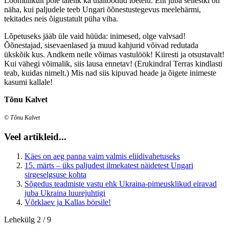
Loomulikult pole täielik ka ülaltoodud loetelu. Ent juba sellestki on
näha, kui paljudele teeb Ungari õõnestustegevus meelehärmi,
tekitades neis õigustatult püha viha.
Lõpetuseks jääb üle vaid hüüda: inimesed, olge valvsad!
Õõnestajad, sisevaenlased ja muud kahjurid võivad redutada
ükskõik kus. Andkem neile võimas vastulöök! Kiiresti ja otsustavalt!
Kui vähegi võimalik, siis lausa ennetav! (Erukindral Terras kindlasti
teab, kuidas nimelt.) Mis nad siis kipuvad heade ja õigete inimeste
kasumi kallale!
Tõnu Kalvet
© Tõnu Kalvet
Veel artikleid...
Käes on aeg panna vaim valmis eliidivahetuseks
15. märts – üks paljudest ilmekatest näidetest Ungari
sirgeselgsuse kohta
Sõgedus teadmiste vastu ehk Ukraina-pimeusklikud eiravad
juba Ukraina luurejuhtigi
Võrklaev ja Kallas börsile!
Lehekülg 2 / 9