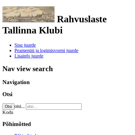
Rahvuslaste
Tallinna Klubi
Sisu juurde
Peamenüü ja logimisvormi juurde
Lisainfo juurde
Nav view search
Navigation
Otsi
otsi...
Otsi
Kodu
Põhimõtted