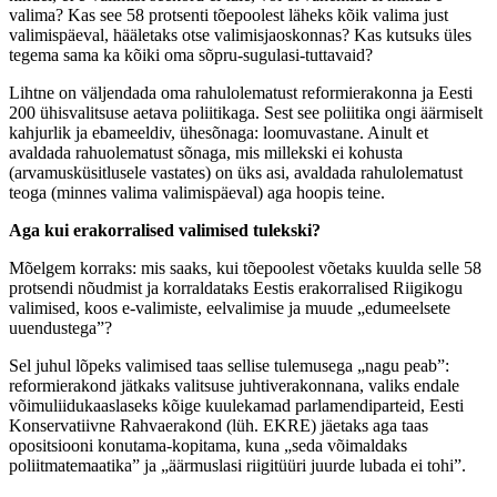
valima? Kas see 58 protsenti tõepoolest läheks kõik valima just
valimispäeval, hääletaks otse valimisjaoskonnas? Kas kutsuks üles
tegema sama ka kõiki oma sõpru-sugulasi-tuttavaid?
Lihtne on väljendada oma rahulolematust reformierakonna ja Eesti
200 ühisvalitsuse aetava poliitikaga. Sest see poliitika ongi äärmiselt
kahjurlik ja ebameeldiv, ühesõnaga: loomuvastane. Ainult et
avaldada rahuolematust sõnaga, mis millekski ei kohusta
(arvamusküsitlusele vastates) on üks asi, avaldada rahulolematust
teoga (minnes valima valimispäeval) aga hoopis teine.
Aga kui erakorralised valimised tulekski?
Mõelgem korraks: mis saaks, kui tõepoolest võetaks kuulda selle 58
protsendi nõudmist ja korraldataks Eestis erakorralised Riigikogu
valimised, koos e-valimiste, eelvalimise ja muude „edumeelsete
uuendustega”?
Sel juhul lõpeks valimised taas sellise tulemusega „nagu peab”:
reformierakond jätkaks valitsuse juhtiverakonnana, valiks endale
võimuliidukaaslaseks kõige kuulekamad parlamendiparteid, Eesti
Konservatiivne Rahvaerakond (lüh. EKRE) jäetaks aga taas
opositsiooni konutama-kopitama, kuna „seda võimaldaks
poliitmatemaatika” ja „äärmuslasi riigitüüri juurde lubada ei tohi”.