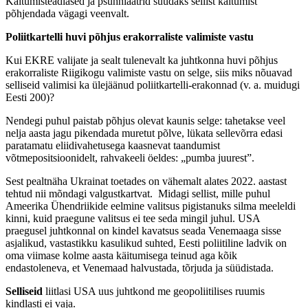
Käitumisteadlased ja psühhiaatrid suudaks sellist käitumist
põhjendada vägagi veenvalt.
Poliitkartelli huvi põhjus erakorraliste valimiste vastu
Kui EKRE valijate ja sealt tulenevalt ka juhtkonna huvi põhjus
erakorraliste Riigikogu valimiste vastu on selge, siis miks nõuavad
selliseid valimisi ka ülejäänud poliitkartelli-erakonnad (v. a. muidugi
Eesti 200)?
Nendegi puhul paistab põhjus olevat kaunis selge: tahetakse veel
nelja aasta jagu pikendada muretut põlve, lükata sellevõrra edasi
paratamatu eliidivahetusega kaasnevat taandumist
võtmepositsioonidelt, rahvakeeli öeldes: „pumba juurest”.
Sest pealtnäha Ukrainat toetades on vähemalt alates 2022. aastast
tehtud nii mõndagi valgustkartvat. Midagi sellist, mille puhul
Ameerika Ühendriikide eelmine valitsus pigistanuks silma meeleldi
kinni, kuid praegune valitsus ei tee seda mingil juhul. USA
praegusel juhtkonnal on kindel kavatsus seada Venemaaga sisse
asjalikud, vastastikku kasulikud suhted, Eesti poliitiline ladvik on
oma viimase kolme aasta käitumisega teinud aga kõik
endastoleneva, et Venemaad halvustada, tõrjuda ja süüdistada.
Selliseid
liitlasi USA uus juhtkond me geopoliitilises ruumis
kindlasti ei vaja.