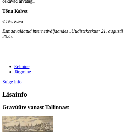
oskavad arvatagi.
Tõnu Kalvet
© Tõnu Kalvet
Esmaavaldatud internetiväljaandes
Uudistekeskus
21. augustil
„
”
2025.
Eelmine
Järgmine
Sulge info
Lisainfo
Gravüüre vanast Tallinnast