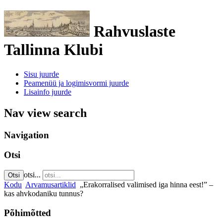
Rahvuslaste
Tallinna Klubi
Sisu juurde
Peamenüü ja logimisvormi juurde
Lisainfo juurde
Nav view search
Navigation
Otsi
otsi...
Otsi
Kodu
Arvamusartiklid
„Erakorralised valimised iga hinna eest!” –
kas ahvkodaniku tunnus?
Põhimõtted