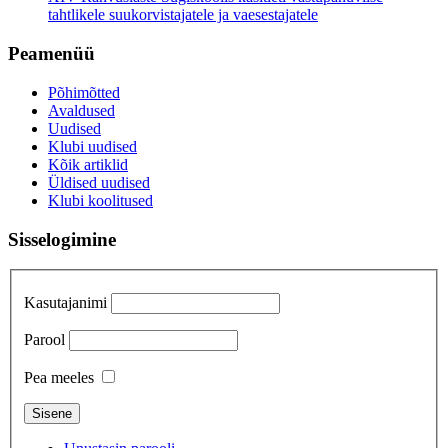
tahtlikele suukorvistajatele ja vaesestajatele
Peamenüü
Põhimõtted
Avaldused
Uudised
Klubi uudised
Kõik artiklid
Üldised uudised
Klubi koolitused
Sisselogimine
Kasutajanimi
Parool
Pea meeles