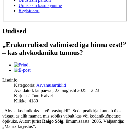
Unustasin parooli
Unustasin kasutajanime
Registreeru
Uudised
„Erakorralised valimised iga hinna eest!”
– kas ahvkodaniku tunnus?
Lisainfo
Kategooria:
Arvamusartiklid
Avaldatud: laupäeval, 23. augustil 2025. 12:23
Kirjutas Tõnu Kalvet
Klikke: 4180
„Ahvist kodanikuks… või vastupidi”. Seda pealkirja kannab üks
vägagi asjalik raamat, mis sobiks vabalt kas või kodanikuõpetuse
õpikuks. Autor: jurist
Raigo Sõlg
. Ilmumisaasta: 2005. Väljaandja:
„Matrix kirjastus”.