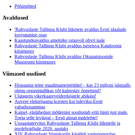
Põhimõtted
Avaldused
'Rahvuslaste Tallinna Klubi liikmete avaldus Eesti idaalade
loovutamise osas
Kaastundeavaldus ametnike omavoli ohvri isale
Rahvuslaste Tallinna Klubi avaldus iseseisva Kataloonia
küsimuses
Rahvuslaste Tallinna Klubi avaldus Okupatsioonide
Muuseumi küsimuses
Viimased uudised
Hispaania teine maailmameistritiitel – kas 23 miljoni jalgpalli-
ohmu orgasmiallikas või kainestav õppetund?
Ulatagem vikerkaareveiderdajatele abikäsi!
Auvere elektrijaama korsten kui tuleviku-Eesti
vabadussammas
Kainet, elulähedast mõtlemist soodustab eriti hästi just male.
Toeta selle levitajat – Eesti ainsat malelehte!
Uusaastatervitus Rahvuslaste Tallinna Klubi liikmeile ja
poolehoidjaile 2026. aastaks
XIV Rahvuslaste Sügiskoolis käsitleti vastupanuviise