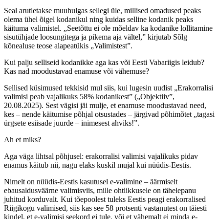
Seal arutletakse muuhulgas sellegi üle, millised omadused peaks
olema ühel õigel kodanikul ning kuidas selline kodanik peaks
käituma valimistel. „Seetõttu ei ole mõeldav ka kodanike lollitamine
sisutühjade loosungitega ja pikema aja vältel,” kirjutab Sõlg
kõnealuse teose alapeatükis „Valimistest”.
Kui palju selliseid kodanikke aga kas või Eesti Vabariigis leidub?
Kas nad moodustavad enamuse või vähemuse?
Sellised küsimused tekkisid mul siis, kui lugesin uudist „Erakorralisi
valimisi peab vajalikuks 58% kodanikest” („Objektiiv”,
20.08.2025). Sest vägisi jäi mulje, et enamuse moodustavad need,
kes – nende käitumise põhjal otsustades – järgivad põhimõtet „tagasi
ürgsete esiisade juurde – inimesest ahviks!”.
Ah et miks?
Aga väga lihtsal põhjusel: erakorralisi valimisi vajalikuks pidav
enamus käitub nii, nagu elaks kuskil mujal kui nüüdis-Eestis.
Nimelt on nüüdis-Eestis kasutusel e-valimine – äärmiselt
ebausaldusväärne valimisviis, mille ohtlikkusele on tähelepanu
juhitud korduvalt. Kui tõepoolest tuleks Eestis peagi erakorralised
Riigikogu valimised, siis kas see 58 protsenti vastanutest on täiesti
kindel, et e-valimisi seekord ei tule, või et vähemalt ei minda e-