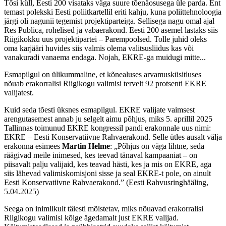
Tõsi küll, Eesti 200 visataks väga suure tõenäosusega üle parda. Ent
temast polekski Eesti poliitkartellil eriti kahju, kuna poliittehnoloogia
järgi oli nagunii tegemist projektiparteiga. Sellisega nagu omal ajal
Res Publica, rohelised ja vabaerakond. Eesti 200 asemel lastaks siis
Riigikokku uus projektipartei – Parempoolsed. Tolle juhid oleks
oma karjääri huvides siis valmis olema valitsusliidus kas või
vanakuradi vanaema endaga. Nojah, EKRE-ga muidugi mitte...
Esmapilgul on ülikummaline, et kõnealuses arvamusküsitluses
nõuab erakorralisi Riigikogu valimisi tervelt 92 protsenti EKRE
valijatest.
Kuid seda tõesti üksnes esmapilgul. EKRE valijate vaimsest
arengutasemest annab ju selgelt aimu põhjus, miks 5. aprillil 2025
Tallinnas toimunud EKRE kongressil pandi erakonnale uus nimi:
EKRE – Eesti Konservatiivne Rahvaerakond. Selle ütles ausalt välja
erakonna esimees
Martin Helme
: „Põhjus on väga lihtne, seda
räägivad meile inimesed, kes teevad tänaval kampaaniat – on
piisavalt palju valijaid, kes teavad hästi, kes ja mis on EKRE, aga
siis lähevad valimiskomisjoni sisse ja seal EKRE-t pole, on ainult
Eesti Konservatiivne Rahvaerakond.” (Eesti Rahvusringhääling,
5.04.2025)
Seega on inimlikult täiesti mõistetav, miks nõuavad erakorralisi
Riigikogu valimisi kõige ägedamalt just EKRE valijad.