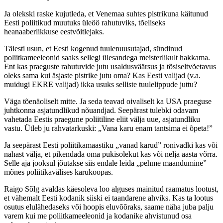
Ja olekski raske kujutleda, et Venemaa suhtes pistrikuna käitunud
Eesti poliitikud muutuks üleöö rahutuviks, tõeliseks
heanaaberlikkuse eestvõitlejaks.
Täiesti usun, et Eesti kogenud tuulenuusutajad, sündinud
poliitkameeleonid saaks sellegi ülesandega meisterlikult hakkama.
Ent kas praeguste rahutuvide jutu usaldusväärsus ja tõsiseltvõetavus
oleks sama kui äsjaste pistrike jutu oma? Kas Eesti valijad (v.a.
muidugi EKRE valijad) ikka usuks selliste tuulelippude juttu?
Väga tõenäoliselt mitte. Ja seda teavad oivaliselt ka USA praeguse
juhtkonna asjatundlikud nõuandjad. Seepärast tulebki odavam
vahetada Eestis praegune poliitiline eliit välja uue, asjatundliku
vastu. Ütleb ju rahvatarkuski: „Vana karu enam tantsima ei õpeta!”
Ja seepärast Eesti poliitikamaastiku „vanad karud” ronivadki kas või
nahast välja, et pikendada oma pukisolekut kas või nelja aasta võrra.
Selle aja jooksul jõutakse siis endale leida „pehme maandumine”
mõnes poliitikavälises karukoopas.
Raigo Sõlg avaldas käesoleva loo alguses mainitud raamatus lootust,
et vähemalt Eesti kodanik siiski ei taandarene ahviks. Kas ta lootus
osutus elulähedaseks või hoopis eluvõõraks, saame näha juba palju
varem kui me poliitkameeleonid ja kodanike ahvistunud osa