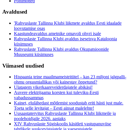
Põhimõtted
Avaldused
'Rahvuslaste Tallinna Klubi liikmete avaldus Eesti idaalade
loovutamise osas
Kaastundeavaldus ametnike omavoli ohvri isale
Rahvuslaste Tallinna Klubi avaldus iseseisva Kataloonia
küsimuses
Rahvuslaste Tallinna Klubi avaldus Okupatsioonide
Muuseumi küsimuses
Viimased uudised
Hispaania teine maailmameistritiitel – kas 23 miljoni jalgpalli-
ohmu orgasmiallikas või kainestav õppetund?
Ulatagem vikerkaareveiderdajatele abikäsi!
Auvere elektrijaama korsten kui tuleviku-Eesti
vabadussammas
Kainet, elulähedast mõtlemist soodustab eriti hästi just male.
Toeta selle levitajat – Eesti ainsat malelehte!
Uusaastatervitus Rahvuslaste Tallinna Klubi liikmeile ja
poolehoidjaile 2026. aastaks
XIV Rahvuslaste Sügiskoolis käsitleti vastupanuviise
tahtlikele suukorvistajatele ja vaesestajatele