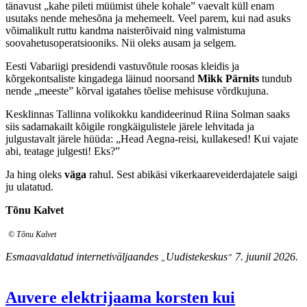
tänavust „kahe pileti müümist ühele kohale” vaevalt küll enam
usutaks nende mehesõna ja mehemeelt. Veel parem, kui nad asuks
võimalikult ruttu kandma naisterõivaid ning valmistuma
soovahetusoperatsiooniks. Nii oleks ausam ja selgem.
Eesti Vabariigi presidendi vastuvõtule roosas kleidis ja
kõrgekontsaliste kingadega läinud noorsand
Mikk Pärnits
tundub
nende „meeste” kõrval igatahes tõelise mehisuse võrdkujuna.
Kesklinnas Tallinna volikokku kandideerinud Riina Solman saaks
siis sadamakailt kõigile rongkäigulistele järele lehvitada ja
julgustavalt järele hüüda: „Head Aegna-reisi, kullakesed! Kui vajate
abi, teatage julgesti! Eks?”
Ja hing oleks
väga
rahul. Sest abikäsi vikerkaareveiderdajatele saigi
ju ulatatud.
Tõnu Kalvet
© Tõnu Kalvet
Esmaavaldatud internetiväljaandes
Uudistekeskus
7. juunil 2026.
„
”
Auvere elektrijaama korsten kui