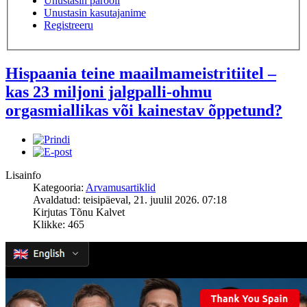
Unustasin parooli
Unustasin kasutajanime
Registreeru
Hispaania teine maailmameistritiitel –
kas 23 miljoni jalgpalli-ohmu
orgasmiallikas või kainestav õppetund?
Lisainfo
Kategooria:
Arvamusartiklid
Avaldatud: teisipäeval, 21. juulil 2026. 07:18
Kirjutas Tõnu Kalvet
Klikke: 465