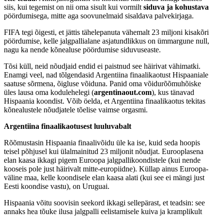
siis, kui tegemist on nii oma sisult kui vormilt
siduva ja kohustava
pöördumisega, mitte aga soovunelmaid sisaldava palvekirjaga.
FIFA tegi õigesti, et jättis tähelepanuta vähemalt 23 miljoni kisakõri
pöördumise, kelle jalgpallialane asjatundlikkus on ümmargune null,
nagu ka nende kõnealuse pöördumise siduvuseaste.
Tõsi küll, neid nõudjaid endid ei paistnud see häirivat vähimatki.
Enamgi veel, nad tõlgendasid Argentiina finaalikaotust Hispaaniale
saatuse sõrmena, õigluse võiduna. Panid oma võidurõõmuhõiske
üles lausa oma kodulehelegi (
argentinaout.com
), kus tänavad
Hispaania koondist. Võib öelda, et Argentiina finaalikaotus tekitas
kõnealustele nõudjatele tõelise vaimse orgasmi.
Argentiina finaalikaotusest luuluvabalt
Rõõmustasin Hispaania finaalivõidu üle ka ise, kuid seda hoopis
teisel põhjusel kui ülalmainitud 23 miljonit nõudjat. Eurooplasena
elan kaasa ikkagi pigem Euroopa jalgpallikoondistele (kui nende
kooseis pole just häirivalt mitte-europiidne). Küllap ainus Euroopa-
väline maa, kelle koondisele elan kaasa alati (kui see ei mängi just
Eesti koondise vastu), on Uruguai.
Hispaania võitu soovisin seekord ikkagi sellepärast, et teadsin: see
annaks hea tõuke ilusa jalgpalli eelistamisele kuiva ja kramplikult