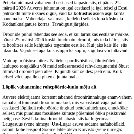
Pettekujutelmast vabanenud eestlased taipasid siis, et pärast 25.
märtsil 2026 Auveres juhtunut on igal eestlasel ja igal teiselgi Eesti
patrioodil mitte üksnes õigus, vaid ka
kohustus
asuda asju korda
panema ise. Vahendajat vajamata, kelleltki selleks luba küsimata.
Kodanikualgatuse korras. Tavaõigust järgides.
Droonide puhul tähendas see seda, et kui tarmukas eestlane märkas
pärast 25. märtsi 2026 kuskil tundmatut drooni, mis teda häiris, siis
ta hoolitses selle kahjutuks tegemise eest ise. Kui jaks käis üle, siis
üksinda. Vajadusel aga kutsus appi ka sõpru, sugulasi või tuttavaid.
Muidugi mõistuse piires. Näiteks spordivõistlust, filmivõtteid,
laulupeo rongkäiku või muid sellesarnaseid rahvakogunemisi õhust
filmivad droonid jäeti alles. Kujundlikult öeldes: jäeti ellu. Kõik
teised võeti aga ilma pikema jututa maha.
Lõplik vabanemine rohepöörde-luulu mõju alt
Auvere elektrijaama korstent tabanud droonirünnakuga enam-vähem
samal ajal toimusid droonirünnakud, mis vabastasid väga paljud
eestlased lõplikult rohepöörde tingitud pettekujutelmast, ennekõike
sellest, mis puudutas fossiilsete kütuste põlemisel õhku paiskuvaid
heitgaase. Sest Ukraina droonid tabasid siis ka Ingerimaal
Laugasuus (vene nimega: Ust-Luga) asuva sadama naftahoidlaid,
samuti kohe teispool Soome lahte oleva Koivisto (vene nimega: