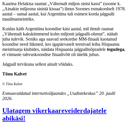
Kaarina Helakisa raamat „Vähemalt miljon sinist kassi” (soome k.
„Ainakin miljoona sinistä kissaa”) ilmus Soomes esmakordselt 1978.
aastal – samal aastal, kui Argentiina tuli esimest korda jalgpalli
maailmameistriks.
Kuidas käib Argentiina koondise käsi aastal, mil ilmub raamat
„Vähemalt kakskümmend kolm miljonit jalgpalli-ohmut”, näitab
juba tulevik. Seniks aga saavad seekordse MM-finaali kaotanud
koondise need liikmed, kes igapäevaselt teenivad leiba Hispaania
meistrisarja klubides, näidata Hispaania jalgpallisõpradele
tegudega
,
et viimaste rahvuskoondise finaalivõit oli täielik juhus.
Jalgpall tervikuna sellest ainult võidaks.
Tõnu Kalvet
© Tõnu Kalvet
Esmaavaldatud internetiväljaandes „Uudistekeskus” 20. juulil
2026.
Ulatagem vikerkaareveiderdajatele
abikäsi!