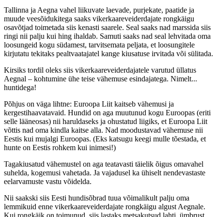
Tallinna ja Aegna vahel liikuvate laevade, purjekate, paatide ja
muude veesõidukitega saaks vikerkaareveiderdajate rongkäigu
osavõtjad toimetada siis kenasti saarele. Seal saaks nad marssida siis
ringi nii palju kui hing ihaldab. Samuti saaks nad seal lehvitada oma
loosungeid kogu südamest, tarvitsemata peljata, et loosungitele
kirjutatu tekitaks pealtvaatajatel kange kiusatuse irvitada või sülitada.
Kirsiks tordil oleks siis vikerkaareveiderdajatele varutud üllatus
Aegnal – kohtumine ühe teise vähemuse esindajatega. Nimelt...
huntidega!
Põhjus on väga lihtne: Euroopa Liit kaitseb vähemusi ja
kergestihaavatavaid. Hundid on aga muutunud kogu Euroopas (eriti
selle lääneosas) nii haruldaseks ja ohustatud liigiks, et Euroopa Liit
võttis nad oma kindla kaitse alla. Nad moodustavad vähemuse nii
Eestis kui mujalgi Euroopas. (Eks katsugu keegi mulle tõestada, et
hunte on Eestis rohkem kui inimesi!)
Tagakiusatud vähemustel on aga teatavasti täielik õigus omavahel
suhelda, kogemusi vahetada. Ja vajadusel ka ühiselt nendevastaste
eelarvamuste vastu võidelda.
Nii saakski siis Eesti hundisõbrad tuua võimalikult palju oma
lemmikuid enne vikerkaareveiderdajate rongkäigu algust Aegnale.
Kui rongkäik on toimunud, siis lastaks metsakutsud lahti, ümbrust