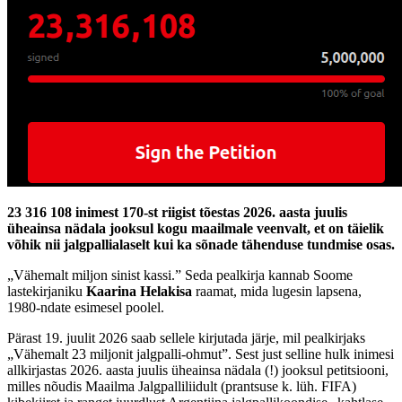
23 316 108 inimest 170-st riigist tõestas 2026. aasta juulis
üheainsa nädala jooksul kogu maailmale veenvalt, et on täielik
võhik nii jalgpallialaselt kui ka sõnade tähenduse tundmise osas.
„Vähemalt miljon sinist kassi.” Seda pealkirja kannab Soome
lastekirjaniku
Kaarina Helakisa
raamat, mida lugesin lapsena,
1980-ndate esimesel poolel.
Pärast 19. juulit 2026 saab sellele kirjutada järje, mil pealkirjaks
„Vähemalt 23 miljonit jalgpalli-ohmut”. Sest just selline hulk inimesi
allkirjastas 2026. aasta juulis üheainsa nädala (!) jooksul petitsiooni,
milles nõudis Maailma Jalgpalliliidult (prantsuse k. lüh. FIFA)