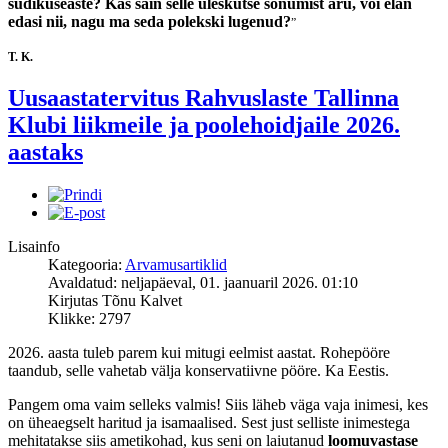
südikuseaste? Kas sain selle üleskutse sõnumist aru, või elan
edasi nii, nagu ma seda polekski lugenud?
”
T. K.
Uusaastatervitus Rahvuslaste Tallinna
Klubi liikmeile ja poolehoidjaile 2026.
aastaks
Lisainfo
Kategooria:
Arvamusartiklid
Avaldatud: neljapäeval, 01. jaanuaril 2026. 01:10
Kirjutas Tõnu Kalvet
Klikke: 2797
2026. aasta tuleb parem kui mitugi eelmist aastat. Rohepööre
taandub, selle vahetab välja konservatiivne pööre. Ka Eestis.
Pangem oma vaim selleks valmis! Siis läheb väga vaja inimesi, kes
on üheaegselt haritud ja isamaalised. Sest just selliste inimestega
mehitatakse siis ametikohad, kus seni on laiutanud
loomuvastase