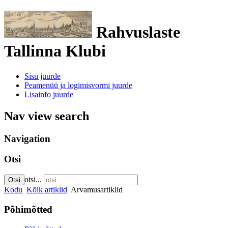
Rahvuslaste
Tallinna Klubi
Sisu juurde
Peamenüü ja logimisvormi juurde
Lisainfo juurde
Nav view search
Navigation
Otsi
otsi...
Otsi
Kodu
Kõik artiklid
Arvamusartiklid
Põhimõtted