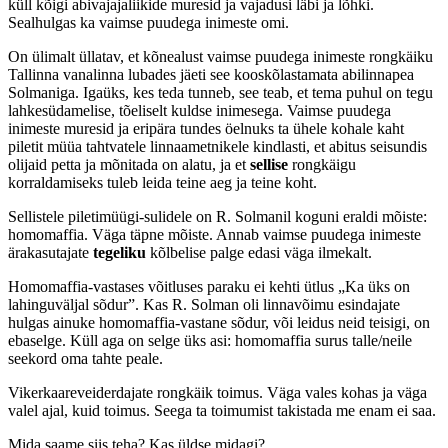
küll kõigi abivajajaliikide muresid ja vajadusi läbi ja lõhki.
Sealhulgas ka vaimse puudega inimeste omi.
On ülimalt üllatav, et kõnealust vaimse puudega inimeste rongkäiku
Tallinna vanalinna lubades jäeti see kooskõlastamata abilinnapea
Solmaniga. Igaüks, kes teda tunneb, see teab, et tema puhul on tegu
lahkesüdamelise, tõeliselt kuldse inimesega. Vaimse puudega
inimeste muresid ja eripära tundes öelnuks ta ühele kohale kaht
piletit müüa tahtvatele linnaametnikele kindlasti, et abitus seisundis
olijaid petta ja mõnitada on alatu, ja et
sellise
rongkäigu
korraldamiseks tuleb leida teine aeg ja teine koht.
Sellistele piletimüügi-sulidele on R. Solmanil koguni eraldi mõiste:
homomaffia. Väga täpne mõiste. Annab vaimse puudega inimeste
ärakasutajate
tegeliku
kõlbelise palge edasi väga ilmekalt.
Homomaffia-vastases võitluses paraku ei kehti ütlus „Ka üks on
lahinguväljal sõdur”. Kas R. Solman oli linnavõimu esindajate
hulgas ainuke homomaffia-vastane sõdur, või leidus neid teisigi, on
ebaselge. Küll aga on selge üks asi: homomaffia surus talle/neile
seekord oma tahte peale.
Vikerkaareveiderdajate rongkäik toimus. Väga vales kohas ja väga
valel ajal, kuid toimus. Seega ta toimumist takistada me enam ei saa.
Mida saame siis teha? Kas üldse midagi?