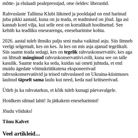
mõtte- ja elulaadi pealepressijad, otse öeldes: liberastid.
Rahvuslaste Tallinna Klubi liikmed ja pooldajad on end harinud
juba pikki aastaid, kuna on ju teada, et teadmised on jõud. Iga asi
kannab kord vilja, kui selle eest on korralikult hoolitsetud. See
kehtib ka teadliku enesearengu, eneseharimise kohta.
2026. aastal tuleb ilmsiks palju seni maha vaikitud asju. Siis ilmneb
veelgi selgemalt, kes on kes. Ja kes on mis asja ajanud tegelikult.
Siis saame teada sedagi, kes on
tegelik
rahvuskonservatiiv, kes aga
on lihtsalt
mänginud
rahvuskonservatiivi-rolli, kuna see on talle
kasulik. Saame teada ka seda, kuidas sai ometi juhtuda, et end
muidu ägedate võimukriitikutena eksponeerivad
rahvuskonservatiivid ja teised rahvuslased on Ukraina-küsimuses
laulnud
täpselt sama
laulu kui need, keda nad kritiseerivad.
Ütleb ju ka rahvatarkus, et kõik tuleb kunagi päevavalgele.
Hoidkem silmad lahti! Ja jätkakem eneseharimist!
Jõudu võiduks!
Tõnu Kalvet
Veel artikleid...