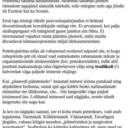
Primorsk) sadama naftahoidlaid. Mõlemas sadamas puhkes
rünnakute tagajärjel ulatuslik tulekahi, tolle mürgine suits aga jõudis
nii Eestisse kui ka Soome.
Eesti ega teistegi riikide peavooluajakirjandus ei heitnud
droonirünnakute korraldajaile midagi ette. Ei arvutanud, kui palju
süsihappegaasi või mürgiseid gaase paiskus siis õhku. Ei
meenutanud vajadust rutata päästma planeeti, mida muidu
ähvardavat kliimasoojenemise mõjul ülekuumenemine.
Pettekujutelma mõju alt vabanenud eestlased taipasid siis, et kogu
rohepöörde-jutt oli olnud vaid suitsukatteks rahamaiaste isikute ja
organisatsioonide äriskeemidele (loe: petuskeemidele), mille abil
pumbati maksumaksja raha riigieelarvest välja ning
teadlikult
(!)
halvendati väga paljude inimeste elujärge.
Kui „planeedi päästmiseks” innustati inimesi sööma putukaid ning
ahjuküttest loobuma, samal ajal aga kiideti heaks naftasadamate
süütamine me lähikonnas, siis... Siis langesidki väga paljud
küsimused ära. Lollitatud inimesed said nägijaks, nende silmilt
langenuks siis nagu kae.
Ja kes on nägijaks saanud, see ei koba enam pimeduses, vaid asub
tegutsema. Tarmukalt. Kõhklematult. Vääramatult. Tavaõigust
järgides, vabana kõigist muudest „juhtnööridest ja tungivatest
soovitustest”. Sealhulgas ka käitudes kahjuritega nii, nagu need on