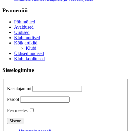
Peamenüü
Põhimõtted
Avaldused
Uudised
Klubi uudised
Kõik artiklid
Klubi
Üldised uudised
Klubi koolitused
Sisselogimine
Kasutajanimi
Parool
Pea meeles