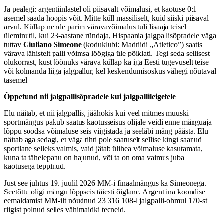
Ja pealegi: argentiinlastel oli piisavalt võimalusi, et kaotuse 0:1
asemel saada hoopis võit. Mitte küll massiliselt, kuid siiski piisaval
arvul. Küllap nende parim väravavõimalus tuli lisaaja teisel
üleminutil, kui 23-aastane ründaja, Hispaania jalgpallisõpradele väga
tuttav
Giuliano Simeone
(koduklubi: Madriidi „Atletico”) saatis
värava lähistelt palli võimsa löögiga üle põiklati. Tegi seda sellisest
olukorrast, kust löönuks värava küllap ka iga Eesti tugevuselt teise
või kolmanda liiga jalgpallur, kel keskendumisoskus vähegi nõutaval
tasemel.
Õppetund nii jalgpallisõpradele kui jalgpallileigetele
Elu näitab, et nii jalgpallis, jäähokis kui veel mitmes muuski
sportmängus pakub saatus kaotusseisus olijale veidi enne mänguaja
lõppu soodsa võimaluse seis viigistada ja seeläbi mäng päästa. Elu
näitab aga sedagi, et väga tihti pole saatuselt sellise kingi saanud
sportlane selleks valmis, vaid jätab ülihea võimaluse kasutamata,
kuna ta tähelepanu on hajunud, või ta on oma vaimus juba
kaotusega leppinud.
Just see juhtus 19. juulil 2026 MM-i finaalmängus ka Simeonega.
Seetõttu oligi mängu lõppseis täiesti õiglane. Argentiina koondise
eemaldamist MM-ilt nõudnud 23 316 108-l jalgpalli-ohmul 170-st
riigist polnud selles vähimaidki teeneid.