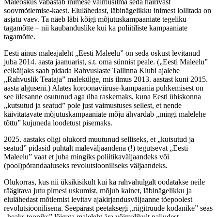
Maleoskus vabastab inimese vaimusilma seda häirivast
soovmõtlemise-kaest. Elulähedast, läbinägelikku inimest lollitada on
asjatu vaev. Ta näeb läbi kõigi mõjutuskampaaniate tegeliku
tagamõtte – nii kaubanduslike kui ka poliitiliste kampaaniate
tagamõtte.
Eesti ainus maleajaleht „Eesti Maleelu” on seda oskust levitanud
juba 2014. aasta jaanuarist, s.t. oma sünnist peale. („Eesti Maleelu”
eelkäijaks saab pidada Rahvuslaste Tallinna Klubi ajalehe
„Rahvuslik Teataja” malekülge, mis ilmus 2013. aastast kuni 2015.
aasta alguseni.) Alates koroonaviiruse-kampaania puhkemisest on
see ülesanne osutunud aga üha raskemaks, kuna Eesti ühiskonna
„kutsutud ja seatud” pole just vaimustuses sellest, et nende
käivitatavate mõjutuskampaaniate mõju ähvardab „mingi malelehe
tõttu” kujuneda loodetust pisemaks.
2025. aastaks oligi olukord muutunud selliseks, et „kutsutud ja
seatud” pidasid puhtalt maleväljaandena (!) tegutsevat „Eesti
Maleelu” vaat et juba mingiks poliitikaväljaandeks või
(pool)põrandaaluseks revolutsiooniliseks väljaandeks.
Olukorras, kus nii üksikisikult kui ka rahvahulgalt oodatakse neile
räägitava jutu pimesi uskumist, mõjub kainet, läbinägelikku ja
elulähedast mõtlemist levitav ajakirjandusväljaanne tõepoolest
revolutsioonilisena. Seepärast peetaksegi „riigitruude kodanike” seas
„heaks tooniks” lõigata maleleht ära võimalikult paljudest