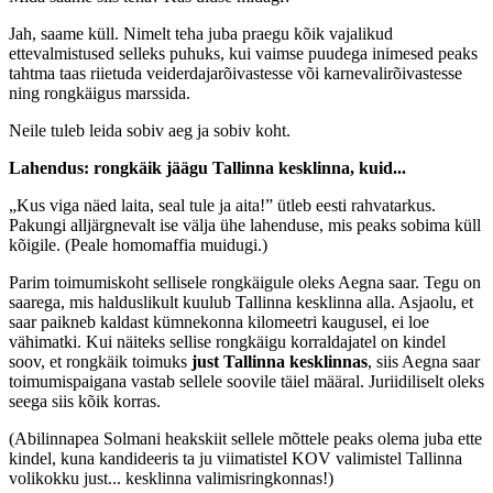
Jah, saame küll. Nimelt teha juba praegu kõik vajalikud
ettevalmistused selleks puhuks, kui vaimse puudega inimesed peaks
tahtma taas riietuda veiderdajarõivastesse või karnevalirõivastesse
ning rongkäigus marssida.
Neile tuleb leida sobiv aeg ja sobiv koht.
Lahendus: rongkäik jäägu Tallinna kesklinna, kuid...
„Kus viga näed laita, seal tule ja aita!” ütleb eesti rahvatarkus.
Pakungi alljärgnevalt ise välja ühe lahenduse, mis peaks sobima küll
kõigile. (Peale homomaffia muidugi.)
Parim toimumiskoht sellisele rongkäigule oleks Aegna saar. Tegu on
saarega, mis halduslikult kuulub Tallinna kesklinna alla. Asjaolu, et
saar paikneb kaldast kümnekonna kilomeetri kaugusel, ei loe
vähimatki. Kui näiteks sellise rongkäigu korraldajatel on kindel
soov, et rongkäik toimuks
just Tallinna kesklinnas
, siis Aegna saar
toimumispaigana vastab sellele soovile täiel määral. Juriidiliselt oleks
seega siis kõik korras.
(Abilinnapea Solmani heakskiit sellele mõttele peaks olema juba ette
kindel, kuna kandideeris ta ju viimatistel KOV valimistel Tallinna
volikokku just... kesklinna valimisringkonnas!)