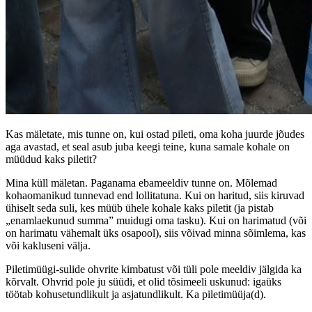
Kas mäletate, mis tunne on, kui ostad pileti, oma koha juurde jõudes
aga avastad, et seal asub juba keegi teine, kuna samale kohale on
müüdud kaks piletit?
Mina küll mäletan. Paganama ebameeldiv tunne on. Mõlemad
kohaomanikud tunnevad end lollitatuna. Kui on haritud, siis kiruvad
ühiselt seda suli, kes müüb ühele kohale kaks piletit (ja pistab
„enamlaekunud summa” muidugi oma tasku). Kui on harimatud (või
on harimatu vähemalt üks osapool), siis võivad minna sõimlema, kas
või kakluseni välja.
Piletimüügi-sulide ohvrite kimbatust või tüli pole meeldiv jälgida ka
kõrvalt. Ohvrid pole ju süüdi, et olid tõsimeeli uskunud: igaüks
töötab kohusetundlikult ja asjatundlikult. Ka piletimüüja(d).