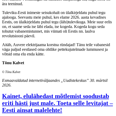
ära teeninud.
Tuleviku-Eesti inimeste seisukohalt on ülalkirjeldatu puhul tegu
ajalooga. Seevastu meie puhul, kes elame 2026. aasta kevadises
Eestis, on ülalkirjeldatu puhul tegu (lähi)tulevikuga. Meie suur eelis
on, et saame seda ise läbi elada, ise kogeda. Kogeda kogu seda
tohutut vabanemistunnet, mis viimati oli Eestis nn. laulva
revolutsiooni päevil.
Aitäh, Auvere elektrijaama korstna ründajad! Tänu teile vabanesid
väga paljud eestlased oma ohtlike pettekujutelmade lummusest ja
võtsid oma elu enda kätte.
Tõnu Kalvet
© Tõnu Kalvet
Esmaavaldatud internetiväljaandes „Uudistekeskus” 30. märtsil
2026.
Kainet, elulähedast mõtlemist soodustab
eriti hästi just male. Toeta selle levitajat –
Eesti ainsat malelehte!