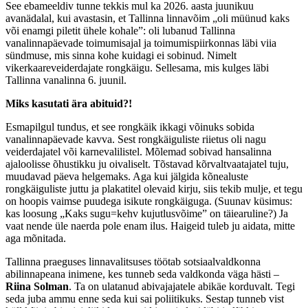
See ebameeldiv tunne tekkis mul ka 2026. aasta juunikuu
avanädalal, kui avastasin, et Tallinna linnavõim „oli müünud kaks
või enamgi piletit ühele kohale”: oli lubanud Tallinna
vanalinnapäevade toimumisajal ja toimumispiirkonnas läbi viia
sündmuse, mis sinna kohe kuidagi ei sobinud. Nimelt
vikerkaareveiderdajate rongkäigu. Sellesama, mis kulges läbi
Tallinna vanalinna 6. juunil.
Miks kasutati ära abituid?!
Esmapilgul tundus, et see rongkäik ikkagi võinuks sobida
vanalinnapäevade kavva. Sest rongkäiguliste riietus oli nagu
veiderdajatel või karnevalilistel. Mõlemad sobivad hansalinna
ajaloolisse õhustikku ju oivaliselt. Tõstavad kõrvaltvaatajatel tuju,
muudavad päeva helgemaks. Aga kui jälgida kõnealuste
rongkäiguliste juttu ja plakatitel olevaid kirju, siis tekib mulje, et tegu
on hoopis vaimse puudega isikute rongkäiguga. (Suunav küsimus:
kas loosung „Kaks sugu=kehv kujutlusvõime” on täiearuline?) Ja
vaat nende üle naerda pole enam ilus. Haigeid tuleb ju aidata, mitte
aga mõnitada.
Tallinna praeguses linnavalitsuses töötab sotsiaalvaldkonna
abilinnapeana inimene, kes tunneb seda valdkonda väga hästi –
Riina Solman
. Ta on ulatanud abivajajatele abikäe korduvalt. Tegi
seda juba ammu enne seda kui sai poliitikuks. Sestap tunneb vist