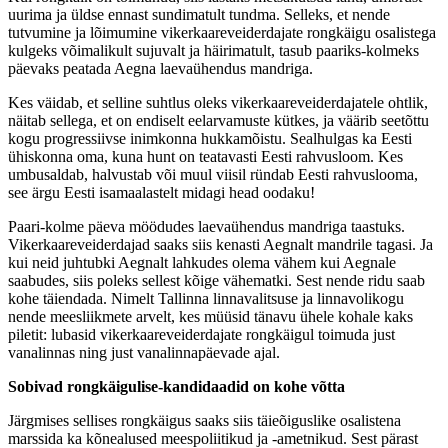
uurima ja üldse ennast sundimatult tundma. Selleks, et nende
tutvumine ja lõimumine vikerkaareveiderdajate rongkäigu osalistega
kulgeks võimalikult sujuvalt ja häirimatult, tasub paariks-kolmeks
päevaks peatada Aegna laevaühendus mandriga.
Kes väidab, et selline suhtlus oleks vikerkaareveiderdajatele ohtlik,
näitab sellega, et on endiselt eelarvamuste kütkes, ja väärib seetõttu
kogu progressiivse inimkonna hukkamõistu. Sealhulgas ka Eesti
ühiskonna oma, kuna hunt on teatavasti Eesti rahvusloom. Kes
umbusaldab, halvustab või muul viisil ründab Eesti rahvuslooma,
see ärgu Eesti isamaalastelt midagi head oodaku!
Paari-kolme päeva möödudes laevaühendus mandriga taastuks.
Vikerkaareveiderdajad saaks siis kenasti Aegnalt mandrile tagasi. Ja
kui neid juhtubki Aegnalt lahkudes olema vähem kui Aegnale
saabudes, siis poleks sellest kõige vähematki. Sest nende ridu saab
kohe täiendada. Nimelt Tallinna linnavalitsuse ja linnavolikogu
nende meesliikmete arvelt, kes müüsid tänavu ühele kohale kaks
piletit: lubasid vikerkaareveiderdajate rongkäigul toimuda just
vanalinnas ning just vanalinnapäevade ajal.
Sobivad rongkäigulise-kandidaadid on kohe võtta
Järgmises sellises rongkäigus saaks siis täieõiguslike osalistena
marssida ka kõnealused meespoliitikud ja -ametnikud. Sest pärast