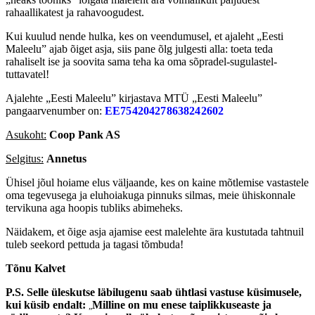
rahaallikatest ja rahavoogudest.
Kui kuulud nende hulka, kes on veendumusel, et ajaleht „Eesti
Maleelu” ajab õiget asja, siis pane õlg julgesti alla: toeta teda
rahaliselt ise ja soovita sama teha ka oma sõpradel-sugulastel-
tuttavatel!
Ajalehte „Eesti Maleelu” kirjastava MTÜ „Eesti Maleelu”
pangaarvenumber on:
EE754204278638242602
Asukoht:
Coop Pank AS
Selgitus:
Annetus
Ühisel jõul hoiame elus väljaande, kes on kaine mõtlemise vastastele
oma tegevusega ja eluhoiakuga pinnuks silmas, meie ühiskonnale
tervikuna aga hoopis tubliks abimeheks.
Näidakem, et õige asja ajamise eest malelehte ära kustutada tahtnuil
tuleb seekord pettuda ja tagasi tõmbuda!
Tõnu Kalvet
P.S. Selle üleskutse läbilugenu saab ühtlasi vastuse küsimusele,
kui küsib endalt:
Milline on mu enese taiplikkuseaste ja
„