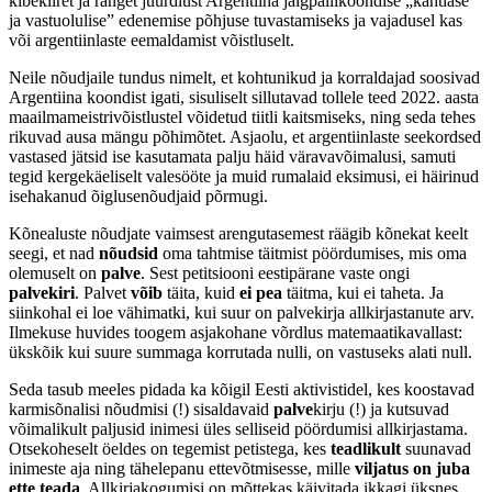
kibekiiret ja ranget juurdlust Argentiina jalgpallikoondise „kahtlase
ja vastuolulise” edenemise põhjuse tuvastamiseks ja vajadusel kas
või argentiinlaste eemaldamist võistluselt.
Neile nõudjaile tundus nimelt, et kohtunikud ja korraldajad soosivad
Argentiina koondist igati, sisuliselt sillutavad tollele teed 2022. aasta
maailmameistrivõistlustel võidetud tiitli kaitsmiseks, ning seda tehes
rikuvad ausa mängu põhimõtet. Asjaolu, et argentiinlaste seekordsed
vastased jätsid ise kasutamata palju häid väravavõimalusi, samuti
tegid kergekäeliselt valesööte ja muid rumalaid eksimusi, ei häirinud
isehakanud õiglusenõudjaid põrmugi.
Kõnealuste nõudjate vaimsest arengutasemest räägib kõnekat keelt
seegi, et nad
nõudsid
oma tahtmise täitmist pöördumises, mis oma
olemuselt on
palve
. Sest petitsiooni eestipärane vaste ongi
palvekiri
. Palvet
võib
täita, kuid
ei pea
täitma, kui ei taheta. Ja
siinkohal ei loe vähimatki, kui suur on palvekirja allkirjastanute arv.
Ilmekuse huvides toogem asjakohane võrdlus matemaatikavallast:
ükskõik kui suure summaga korrutada nulli, on vastuseks alati null.
Seda tasub meeles pidada ka kõigil Eesti aktivistidel, kes koostavad
karmisõnalisi nõudmisi (!) sisaldavaid
palve
kirju (!) ja kutsuvad
võimalikult paljusid inimesi üles selliseid pöördumisi allkirjastama.
Otsekoheselt öeldes on tegemist petistega, kes
teadlikult
suunavad
inimeste aja ning tähelepanu ettevõtmisesse, mille
viljatus on juba
ette teada
. Allkirjakogumisi on mõttekas käivitada ikkagi üksnes