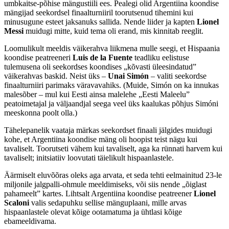
umbkaitse-põhise mängustiili ees. Pealegi olid Argentiina koondise
mängijad seekordsel finaalturniiril toorutsenud tihemini kui
minusugune esteet jaksanuks sallida. Nende liider ja kapten
Lionel
Messi
muidugi mitte, kuid tema oli erand, mis kinnitab reeglit.
Loomulikult meeldis väikerahva liikmena mulle seegi, et Hispaania
koondise peatreeneri
Luis de la Fuente
teadliku eelistuse
tulemusena oli seekordses koondises „kõvasti üleesindatud”
väikerahvas baskid. Neist üks –
Unai Simón
– valiti seekordse
finaalturniiri parimaks väravavahiks. (Muide, Simón on ka innukas
malesõber – mul kui Eesti ainsa malelehe „Eesti Maleelu”
peatoimetajal ja väljaandjal seega veel üks kaalukas põhjus Simóni
meeskonna poolt olla.)
Tähelepanelik vaataja märkas seekordset finaali jälgides muidugi
kohe, et Argentiina koondise mäng oli hoopist teist nägu kui
tavaliselt. Toorutseti vähem kui tavaliselt, aga ka rünnati harvem kui
tavaliselt; initsiatiiv loovutati täielikult hispaanlastele.
Äärmiselt eluvõõras oleks aga arvata, et seda tehti eelmainitud 23-le
miljonile jalgpalli-ohmule meeldimiseks, või siis nende „õiglast
pahameelt” kartes. Lihtsalt Argentiina koondise peatreener
Lionel
Scaloni
valis sedapuhku sellise mänguplaani, mille arvas
hispaanlastele olevat kõige ootamatuma ja ühtlasi kõige
ebameeldivama.