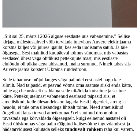
„Siit sai 25. märtsil 2026 alguse eestlaste uus vabanemine.” Sellise
kirjaga mälestustahvel võib tervitada tulevikus Auvere elektrijaama
korstna küljes või juures igaüht, kes seda uudistama satub. Ja täie
õigusega. Sest mainitud kuupäeval toimus sündmus, mis vabastas
eestlased ühest väga ohtlikust pettekujutelmast, mis eestlaste
elujõudu oli pikka aega ahistanud, maha surunud. Nimelt tabas siis
Auvere jaama korstent Ukraina ründedroon.
Selle tabamuse mõjul langes väga paljudel eestlastel nagu kae
silmilt. Nad taipasid, et peavad võtma oma saatuse siiski enda kätte,
mitte aga heauskselt usaldama selle nii-öelda kutsutute ja seatute
kätte. Pettekujutelmast vabanenud eestlased taipasid siis, et
ametiisikud, kelle ülesandeks on tagada Eesti julgeolek, areng ja
heaolu, ei tule oma ülesandega lihtsalt toime. Need ametiisikud
(tegelikult lausa terved ametkonnad!) ei suutnud drooniohtu
tuvastada ega kõrvaldada õigeaegselt, kuigi eelnenud aastatel oli
Eesti ühiskonnas väga palju räägitud kaitsevõime tugevdamisest ja
hädatarvidusest kulutada selleks
tunduvalt
rohkem
raha kui varem.