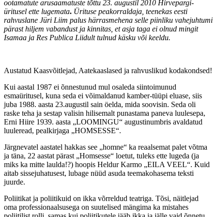
ootamatute arusaamatuste tõttu 23. augustil 2010 Hirvepargi-
üritusel ette lugemata
.
Ürituse peakorraldaja, teenekas eesti
rahvuslane Jüri Liim palus härrasmehena selle piinliku vahejuhtumi
pärast hiljem vabandust ja kinnitas, et asja taga ei olnud mingit
Isamaa ja Res Publica Liidult tulnud käsku või keeldu.
Austatud Kaasvõitlejad, Aatekaaslased ja rahvuslikud kodakondsed!
Kui aastal 1987 ei õnnestunud mul osaleda siintoimunud
esmaüritusel, kuna seda ei võimaldanud kamber-tüüpi eluase, siis
juba 1988. aasta 23.augustil sain öelda, mida soovisin. Seda oli
raske teha ja sestap valisin hilisemalt punastama paneva luulesepa,
Erni Hiire 1939. aasta „LOOMINGU“ augustinumbris avaldatud
luuleread, pealkirjaga „HOMSESSE“.
Järgnevatel aastatel hakkas see „homne“ ka reaalsemat palet võtma
ja täna, 22 aastat pärast „Homsesse“ loetut, tuleks ette lugeda (ja
miks ka mitte laulda!?) hoopis Heldur Karmo „EILA VEEL“. Kuid
aitab sissejuhatusest, lubage nüüd asuda teemakohasema teksti
juurde.
Poliitikat ja poliitikuid on ikka võrreldud teatriga. Tõsi, näitlejad
oma professionaalsusega on suutelised mängima ka mistahes
poliitilist rolli, samas kui poliitikutele jääb ikka ja jälle vaid õnnetu