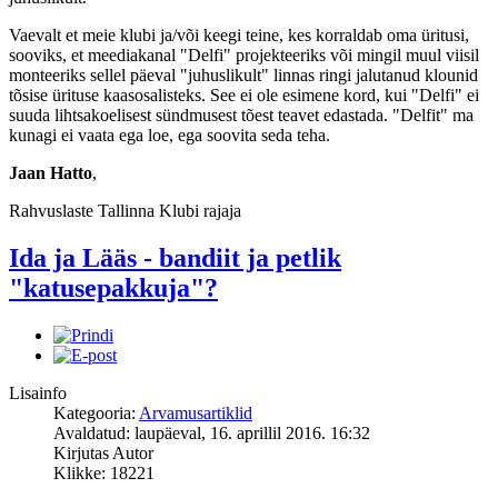
Vaevalt et meie klubi ja/või keegi teine, kes korraldab oma üritusi,
sooviks, et meediakanal "Delfi" projekteeriks või mingil muul viisil
monteeriks sellel päeval "juhuslikult" linnas ringi jalutanud klounid
tõsise ürituse kaasosalisteks. See ei ole esimene kord, kui "Delfi" ei
suuda lihtsakoelisest sündmusest tõest teavet edastada. "Delfit" ma
kunagi ei vaata ega loe, ega soovita seda teha.
Jaan Hatto
,
Rahvuslaste Tallinna Klubi rajaja
Ida ja Lääs - bandiit ja petlik
"katusepakkuja"?
Lisainfo
Kategooria:
Arvamusartiklid
Avaldatud: laupäeval, 16. aprillil 2016. 16:32
Kirjutas Autor
Klikke: 18221