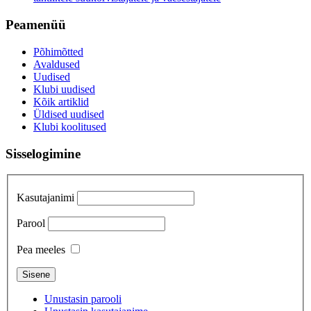
Peamenüü
Põhimõtted
Avaldused
Uudised
Klubi uudised
Kõik artiklid
Üldised uudised
Klubi koolitused
Sisselogimine
Kasutajanimi
Parool
Pea meeles
Unustasin parooli