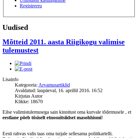
Unustasin kasutajanime
Registreeru
Uudised
Mõtteid 2011. aasta Riigikogu valimise
tulemustest
Lisainfo
Kategooria:
Arvamusartiklid
Avaldatud: laupäeval, 16. aprillil 2016. 16:52
Kirjutas Autor
Klikke: 18670
Eilse valimistulemusega sain kinnitust oma kurvale tõdemusele , et
eestlane põeb tõsiselt etnosuitsiidset masohhismi
!
Eesti rahvas valis taas oma turjale sellesama poliitkartelli.