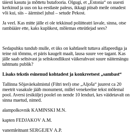
täiesti kasutu ja mõttetu butafooria. Olgugi, et „Estonia“ on uuesti
kerkinud ja uus on ka eestlaste paleus, ikkagi piisab meile omadest
või kui, siis – äärmisel juhul – setude Pekost.
Ja veel. Kas mitte jälle ei ole tekkinud poliitteatri lavale, sinna, otse
rambiääre ette, kaks kuplikest, mõlemas etteütlejad sees?
Sedapuhku tundub mulle, et üks on kahtlaselt tuttava alfapeediga ja
teine nii tõmmu, et päris kaugelt maalt, lausa suure vee tagant. Kas
jälle saab seltsivast ja seltskondlikust väikerahvast suure näitemängu
tahtmatu publik?
Lisaks tekstis esinenud kohtadest ja konkreetsest „sambast“
Tallinna Sõjaväekalmistul (Filtri teel) otse „Aljoša“ juurest ca 20
meetrit vasakule jääb monument, millel venekeelne tekst mõlemal
pool. Aversi (esikülje) poolel on nende 10 lenduri, kes väidetavalt on
sinna maetud, nimed.
alampolkovnik KAMINSKI M.N.
kapten FEDJAKOV A.M.
vanemleitnant SERGEJEV A.P.