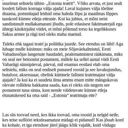
suurimat seltsielu tähist- „Estonia teatrit“. Võiks arvata, et just sealt
loodeti fašism korraga välja ajada! Laval kujunes välja tõeline
draama, pommitajad leidsid oma haleda lõpu ja maailmas lõppes
taaskord kümne etleja etteaste. Kui ka juhtus, et mõni neist
sandistunult mullakamarani jõudis, pole edasisest faktimaterjali ega
ühtegi käsikirjalist viidet, et mõni põlenud torso ka tegelikkuses
Saksa armee ja riigi toel oleks maha maetud.
Tuleks ehk tagasi teatri ja poliitika juurde. See etendus on läbi! Aga
lubage mulle küsimus: miks on meie Sõjaväekalmistul, Eesti
Vabadussõjas langenute haudadel, pealematmistest rääkimata, miks
on seal see betoonist postament, millele ka sellel aastal viidi Eesti
Vabariigi sünnipäeval, päeval, mil enamus eestlasi elab oma
seltsielu, miks on seal endiselt punased roosid ja see lavakujundus,
butafoor, aksessuaar, obelisk kümnele fašismi teatrimajast välja
ajajale? Ja kui ka ei suudeta ilma ammu enam mitte mängukavas
olevate rollideta hakkama saada, kas ei oleks siis targem see
postament tuua sinna, kust nende väidetavate kümne etleja
elunatukesed ka otsa said - „Estonia“ teatrimaja ette?
Las siis toovad need, kes ikka toovad, oma roosid ja nelgid neile,
kes teise suflööri tekstiraamatust midagi ei pidanud! Kas jõuab kord
ka kohale, et iga etenduse järel jäägu kõik vajalik, kuid viidagu