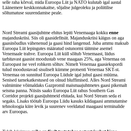
selle raha kõrval, mida Euroopa Liit ja NATO kulutab igal aastal
Läänemere keskkonnakaitse, sõjalise julgeoleku ja poliitilise
sõltumatuse suurendamise peale.
Nord Streami gaasijuhtme ehitus lepiti Venemaaga kokku
enne
majanduskriisi. Siis oli gaasidefitsiit. Majanduskriisi käigus on aga
gaasinõudlus vähenenud ja gaasi hind langenud. Juba ammu maksab
Euroopa Liit lepingutes määratud ostunormi täitmise asemel
Venemaale trahve. Euroopa Liit küll sõltub Venemaast, liidus
tarbitavast gaasist moodustab vene maagaas 25%, aga Venemaa on
Euroopast ise veel rohkem sõltuv. Nimelt Venemaa gaasiekspordi
tulud moodustavad sisuliselt kümme protsenti Venemaa SKT-st.
Venemaa on sunnitud Euroopa Liidule igal juhul gaasi müüma.
Senised tarnekatkestused on olnud bluffimised. Alles Nord Streami
valmimine võimaldaks Gazpromil maismaajuhtmetes gaasi pikemalt
seisma panna. Niisiis saaks Euroopa Liit rahus Southern Gas
Corridor projekti gaasijuhtmeid ehitada, kui Nord Stream seda ei
segaks. Lisaks töötab Euroopa Liidu kasuks kildagaasi ammutamise
tehnoloogia kiire levik ja suurenev veeldatud maagaasi terminalide
arv Euroopas.