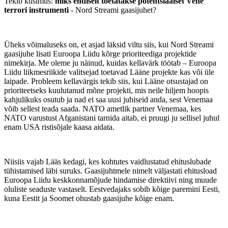
Tekib küsimus:
miks endiselt toetatakse potentsiaalset Vene
terrori instrumenti
- Nord Streami gaasijuhet?
Üheks võimaluseks on, et asjad läksid viltu siis, kui Nord Streami
gaasijuhe lisati Euroopa Liidu kõrge prioriteediga projektide
nimekirja. Me oleme ju näinud, kuidas kellavärk töötab – Euroopa
Liidu liikmesriikide valitsejad toetavad Lääne projekte kas või üle
laipade. Probleem kellavärgis tekib siis, kui Lääne otsustajad on
prioriteetseks kuulutanud mõne projekti, mis neile hiljem hoopis
kahjulikuks osutub ja nad ei saa uusi juhiseid anda, sest Venemaa
võib sellest teada saada. NATO ametlik partner Venemaa, kes
NATO varustust Afganistani tarnida aitab, ei pruugi ju sellisel juhul
enam USA ristisõjale kaasa aidata.
Niisiis vajab Lääs kedagi, kes kohtutes vaidlustatud ehituslubade
tühistamised läbi suruks. Gaasijuhtmele nimelt väljastati ehitusload
Euroopa Liidu keskkonnamõjude hindamise direktiivi ning muude
oluliste seaduste vastaselt. Eestvedajaks sobib kõige paremini Eesti,
kuna Eestit ja Soomet ohustab gaasijuhe kõige enam.