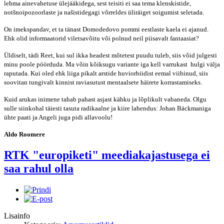
lehma ainevahetuse ülejääkidega, sest teisiti ei saa tema klenskistide,
notšnoipozoorlaste ja našistidegagi võrreldes üliräiget soigumist seletada.
On imekspandav, et ta tänast Domodedovo pommi eestlaste kaela ei ajanud.
Ehk olid informaatorid viletsavõitu või polnud neil piisavalt fantaasiat?
Üldiselt, tädi Reet, kui sul ikka headest mõtetest puudu tuleb, siis võid julgesti
minu poole pöörduda. Ma võin kõiksugu variante iga kell varrukast hulgi välja
raputada. Kui oled ehk liiga pikalt arstide huviorbiidist eemal viibinud, siis
soovitan tungivalt kinnist raviasutust mentaalsete häirete korrastamiseks.
Kuid arukas inimene tahab pahast asjast kähku ja lõplikult vabaneda. Olgu
sulle siinkohal täiesti tasuta radikaalne ja kiire lahendus: Johan Bäckmaniga
ühte paati ja Angeli juga pidi allavoolu!
Aldo Roomere
RTK "europiketi" meediakajastusega ei
saa rahul olla
Lisainfo