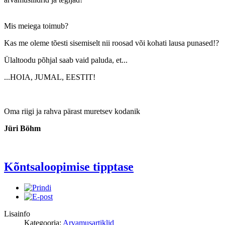
Mis meiega toimub?
Kas me oleme tõesti sisemiselt nii roosad või kohati lausa punased!?
Ülaltoodu põhjal saab vaid paluda, et...
...HOIA, JUMAL, EESTIT!
Oma riigi ja rahva pärast muretsev kodanik
Jüri Böhm
Kõntsaloopimise tipptase
Lisainfo
Kategooria:
Arvamusartiklid