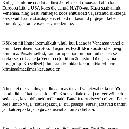
Kui gaasijuhtme edasist ehitust ära ei keelata, saavad kahju ka
Euroopa Liit ja USA koos ülejäänud NATO-ga. Kasu saab ainult
Venemaa, ning Eesti valitsejad koos ehitusload väljastanud riikidega
tõestavad Lääne otsustajatele, et nad on kasutud pugejad, kellel
puudub igasugune iseseisev mõtlemine.
Kõik on nii lihtne loomulikult juhul, kui Lääne ja Venemaa vahel ei
toimu keerulisem koostöö. Kusjuures
teadlikku
koostööd ei peagi
toimuma. Piisaks sellest, kui korruptsioon on jõudnud sellisesse
olekusse, et Lääne ja Venemaa juhid on ära ostnud üks ja sama
huvigrupp. Ka sellisel juhul saab toimida skeem, mida rohkem
kriminaalmaailmas kasutatud on.
Nimelt ei ole saladus, et allmaailmas teevad vahetevahel koostööd
bandiidid ja "katusepakkujad". Koos valitakse välja ohver või teeb
seda isik, kes juhib neid mõlemaid. Bandiit terroriseerib ohvrit. Peale
seda ilmub välja "katusepakkuja" kui päästja. Pärast jaotavad bandiit
ja "katusepakkuja" aga „katuseraha“ omavahel ära.
Sama skeemi on kasutatud ka poliitikamaailmas.
Briti-Prantsuse-