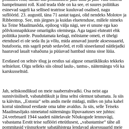
hampelmanni roll. Kuid teada tõde on ka see, et suures poliitikas
esinevad sageli ka sellised teatrisse kuuluvad osalised, nagu
suflöörid. 23. augustil, täna 71 aastat tagasi, olid nendeks Molotov ja
Ribbentrop. See, mis järgnes ja kuidas eluetenduse, millele nimeks
ka Teine Maailmasõda, epiloog välja nägi, see ei unune ega kao
põlvkonnapikkuse omariigiks olemisega. Aga tagasi eluteatri ehk
poliitika juurde. Puudutamata kedagi, mõistame ometi, et ühelgi
etendusel ei ole seda ilu ja võlu, mida annavad juurde aksessuaarid,
butafooria, mis sageli petab sedavõrd, et rolli sisseelanud näitlejadki
haaravad laualt vahaõuna ja püüavad hambad sinna sisse lüüa.
Eestlased on seltsiv tõug ja eestlus sai alguse omariiklikuks tekkeks
seltsielust. Olgu selleks siis olnud laulu-, tantsu-, näitemängu või ka
karskusseltsid.
Jah, seltskondlikud on meie naaberrahvadki. Osa neist aga
sunniviisiliselt, vabatahtlikult ja ilma seltsi olemust tabamata. Ja siis
ta käivitus, „Estonia“ selts andis meile midagi, milles on juba kahel
korral sündinud eestlaste oma tahte avaldus. Ja siis, selle Teiseks
Maailmasõjaks nimetatud näitemängu lõpuvaatuses see juhtus:
24.veebruaril 1944 saadeti näitelavale Nõukogude lennuvägi,
vabastama Eestit teise suflööri etteütlusest, „vabastamise“ tähe all
pommitasid viisnurksete sabatähistega lendavad aksessuaarid meie