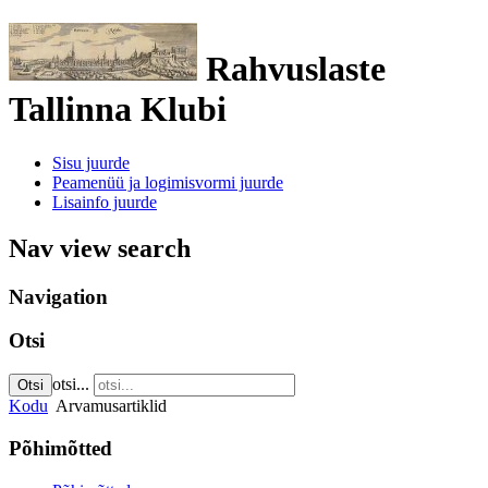
Rahvuslaste
Tallinna Klubi
Sisu juurde
Peamenüü ja logimisvormi juurde
Lisainfo juurde
Nav view search
Navigation
Otsi
otsi...
Otsi
Kodu
Arvamusartiklid
Põhimõtted