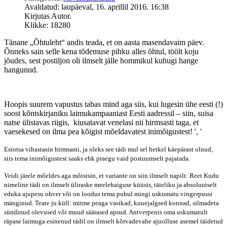
Avaldatud: laupäeval, 16. aprillil 2016. 16:38
Kirjutas Autor.
Klikke: 18280
Tänane „Õhtuleht“ andis teada, et on aasta masendavaim päev.
Õnneks sain selle kena tõdemuse pihku alles õhtul, töölt koju
jõudes, sest postiljon oli ilmselt jälle hommikul kuhugi hange
hangunud.
Hoopis suurem vapustus tabas mind aga siis, kui lugesin ühe eesti (!)
soost kõntskirjaniku laimukampaaniast Eesti aadressil – siin, suisa
natse ülistavas riigis, kiusatavat venelasi nii hirmsasti taga, et
vaesekesed on ilma pea kõigist mõeldavatest inimõigustest! ', '
Esiotsa vihastasin hirmsasti, ja oleks see tädi mul sel hetkel käepärast olnud,
siis tema inimõigustest saaks ehk praegu vaid postuumselt pajatada.
Veidi järele mõeldes aga mõistsin, et variante on siin ilmselt napilt: Reet Kudu
nimeline tädi on ilmselt üliraske meelehaiguse küüsis, täieliku ja absoluutselt
eduka ajupesu ohver või on loodus tema puhul mingi uskumatu vingerpussi
mänginud. Teate ju küll: mitme peaga vasikad, kuuejalgsed konnad, silmadeta
sündinud olevused või muud säärased apsud. Antverpenis oma uskumatult
räpase laimuga esinenud tädil on ilmselt kõrvadevahe ajuolluse asemel täidetud