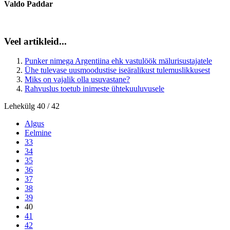
Valdo Paddar
Veel artikleid...
Punker nimega Argentiina ehk vastulöök mälurisustajatele
Ühe tulevase uusmoodustise iseäralikust tulemuslikkusest
Miks on vajalik olla usuvastane?
Rahvuslus toetub inimeste ühtekuuluvusele
Lehekülg 40 / 42
Algus
Eelmine
33
34
35
36
37
38
39
40
41
42