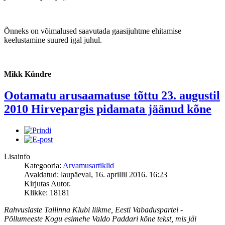
Õnneks on võimalused saavutada gaasijuhtme ehitamise
keelustamine suured igal juhul.
Mikk Kündre
Ootamatu arusaamatuse tõttu 23. augustil
2010 Hirvepargis pidamata jäänud kõne
Lisainfo
Kategooria:
Arvamusartiklid
Avaldatud: laupäeval, 16. aprillil 2016. 16:23
Kirjutas Autor.
Klikke: 18181
Rahvuslaste Tallinna Klubi liikme, Eesti Vabaduspartei -
Põllumeeste Kogu esimehe Valdo Paddari kõne tekst, mis jäi