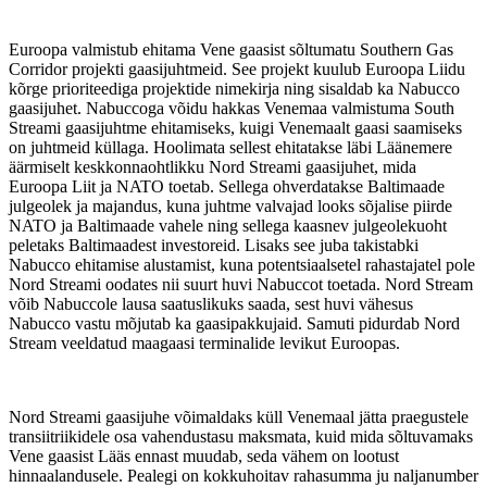
Euroopa valmistub ehitama Vene gaasist sõltumatu Southern Gas
Corridor projekti gaasijuhtmeid. See projekt kuulub Euroopa Liidu
kõrge prioriteediga projektide nimekirja ning sisaldab ka Nabucco
gaasijuhet. Nabuccoga võidu hakkas Venemaa valmistuma South
Streami gaasijuhtme ehitamiseks, kuigi Venemaalt gaasi saamiseks
on juhtmeid küllaga. Hoolimata sellest ehitatakse läbi Läänemere
äärmiselt keskkonnaohtlikku Nord Streami gaasijuhet, mida
Euroopa Liit ja NATO toetab. Sellega ohverdatakse Baltimaade
julgeolek ja majandus, kuna juhtme valvajad looks sõjalise piirde
NATO ja Baltimaade vahele ning sellega kaasnev julgeolekuoht
peletaks Baltimaadest investoreid. Lisaks see juba takistabki
Nabucco ehitamise alustamist, kuna potentsiaalsetel rahastajatel pole
Nord Streami oodates nii suurt huvi Nabuccot toetada. Nord Stream
võib Nabuccole lausa saatuslikuks saada, sest huvi vähesus
Nabucco vastu mõjutab ka gaasipakkujaid. Samuti pidurdab Nord
Stream veeldatud maagaasi terminalide levikut Euroopas.
Nord Streami gaasijuhe võimaldaks küll Venemaal jätta praegustele
transiitriikidele osa vahendustasu maksmata, kuid mida sõltuvamaks
Vene gaasist Lääs ennast muudab, seda vähem on lootust
hinnaalandusele. Pealegi on kokkuhoitav rahasumma ju naljanumber