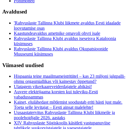
Põhimõtted
Avaldused
'Rahvuslaste Tallinna Klubi liikmete avaldus Eesti idaalade
loovutamise osas
Kaastundeavaldus ametnike omavoli ohvri isale
Rahvuslaste Tallinna Klubi avaldus iseseisva Kataloonia
küsimuses
Rahvuslaste Tallinna Klubi avaldus Okupatsioonide
Muuseumi küsimuses
Viimased uudised
Hispaania teine maailmameistritiitel – kas 23 miljoni jalgpalli-
ohmu orgasmiallikas või kainestav õppetund?
Ulatagem vikerkaareveiderdajatele abikäsi!
Auvere elektrijaama korsten kui tuleviku-Eesti
vabadussammas
Kainet, elulähedast mõtlemist soodustab eriti hästi just male.
Toeta selle levitajat – Eesti ainsat malelehte!
Uusaastatervitus Rahvuslaste Tallinna Klubi liikmeile ja
poolehoidjaile 2026. aastaks
XIV Rahvuslaste Sügiskoolis käsitleti vastupanuviise
tahtlikele suukorvistajatele ja vaesestajatele