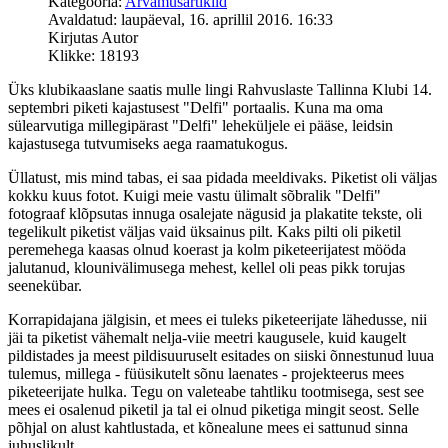
Kategooria:
Arvamusartiklid
Avaldatud: laupäeval, 16. aprillil 2016. 16:33
Kirjutas Autor
Klikke: 18193
Üks klubikaaslane saatis mulle lingi Rahvuslaste Tallinna Klubi 14.
septembri piketi kajastusest "Delfi" portaalis. Kuna ma oma
sülearvutiga millegipärast "Delfi" leheküljele ei pääse, leidsin
kajastusega tutvumiseks aega raamatukogus.
Üllatust, mis mind tabas, ei saa pidada meeldivaks. Piketist oli väljas
kokku kuus fotot. Kuigi meie vastu ülimalt sõbralik "Delfi"
fotograaf klõpsutas innuga osalejate nägusid ja plakatite tekste, oli
tegelikult piketist väljas vaid üksainus pilt. Kaks pilti oli piketil
peremehega kaasas olnud koerast ja kolm piketeerijatest mööda
jalutanud, klounivälimusega mehest, kellel oli peas pikk torujas
seenekübar.
Korrapidajana jälgisin, et mees ei tuleks piketeerijate lähedusse, nii
jäi ta piketist vähemalt nelja-viie meetri kaugusele, kuid kaugelt
pildistades ja meest pildisuuruselt esitades on siiski õnnestunud luua
tulemus, millega - füüsikutelt sõnu laenates - projekteerus mees
piketeerijate hulka. Tegu on valeteabe tahtliku tootmisega, sest see
mees ei osalenud piketil ja tal ei olnud piketiga mingit seost. Selle
põhjal on alust kahtlustada, et kõnealune mees ei sattunud sinna
juhuslikult.