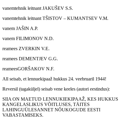
vanemtehnik leitnant JAKUŠEV S.S.
vanemtehnik leitnant TŠISTOV – KUMANTSEV V.M.
vanem JAŠIN A.P.
vanem FILIMONOV N.D.
reamees ZVERKIN V.E.
reamees DEMENTJEV G.G.
reameesGORŠAKOV N.F.
All seisab, et lennuekipaaž hukkus 24. veebruaril 1944!
Reversil (tagaküljel) seisab vene keeles (autori eestindus):
SIIA ON MAETUD LENNUKIEKIPAAŽ, KES HUKKUS
KANGELASLIKUS VÕITLUSES, TÄITES
LAHINGUÜLESANNET NÕUKOGUDE EESTI
VABASTAMISEKS.