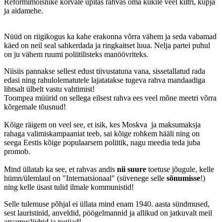
Reformimõisnike kõrvale upitas rahvas oma kukile veel kiltri, kupja
ja aidamehe.
Nüüd on riigikogus ka kahe erakonna võrra vähem ja seda vabamad
käed on neil seal sahkerdada ja ringkaitset luua. Nelja partei puhul
on ju vähem ruumi poliitilisteks manöövriteks.
Niisiis pannakse sellest edust tiivustatuna vana, sissetallatud rada
edasi ning rahulolematutele lajatatakse tugeva rahva mandaadiga
lihtsalt ülbelt vastu vahtimist!
Toompea müürid on sellega eilsest rahva ees veel mõne meetri võrra
kõrgemale tõusnud!
Kõige räigem on veel see, et isik, kes Moskva ja maksumaksja
rahaga valimiskampaaniat teeb, sai kõige rohkem hääli ning on
seega Eestis kõige populaarsem poliitik, nagu meedia teda juba
promob.
Mind üllatab ka see, et rahvas andis
nii suure
toetuse jõugule, kelle
hümn/ülemlaul on "Internatsionaal" (süvenege selle
sõnumisse
!)
ning kelle üsast tulid ilmale kommunistid!
Selle tulemuse põhjal ei üllata mind enam 1940. aasta sündmused,
sest lauristinid, anveldid, pöögelmannid ja allikud on jatkuvalt meil
arvamusliidrid ja tegijad!