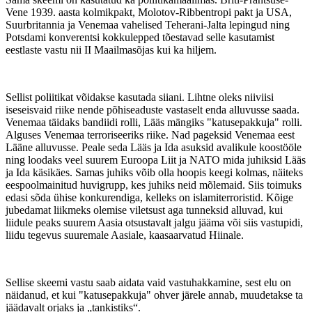
Vene 1939. aasta kolmikpakt, Molotov-Ribbentropi pakt ja USA,
Suurbritannia ja Venemaa vahelised Teherani-Jalta lepingud ning
Potsdami konverentsi kokkulepped tõestavad selle kasutamist
eestlaste vastu nii
II Maailmasõjas kui ka hiljem.
Sellist poliitikat võidakse kasutada siiani. Lihtne oleks niiviisi
iseseisvaid riike nende põhiseaduste vastaselt enda alluvusse saada.
Venemaa täidaks bandiidi rolli, Lääs mängiks "katusepakkuja" rolli.
Alguses Venemaa terroriseeriks riike. Nad pageksid Venemaa eest
Lääne alluvusse. Peale seda Lääs ja Ida asuksid avalikule koostööle
ning loodaks veel suurem Euroopa Liit ja NATO mida juhiksid Lääs
ja Ida käsikäes. Samas juhiks võib olla hoopis keegi kolmas, näiteks
eespoolmainitud huvigrupp, kes juhiks neid mõlemaid. Siis toimuks
edasi sõda ühise konkurendiga, kelleks on islamiterroristid. Kõige
jubedamat liikmeks olemise viletsust aga tunneksid alluvad, kui
liidule peaks suurem Aasia otsustavalt jalgu jääma või siis vastupidi,
liidu tegevus suuremale Aasiale, kaasaarvatud Hiinale.
Sellise skeemi vastu saab aidata vaid vastuhakkamine, sest elu on
näidanud, et kui "katusepakkuja" ohver järele annab, muudetakse ta
jäädavalt orjaks ja „tankistiks“.