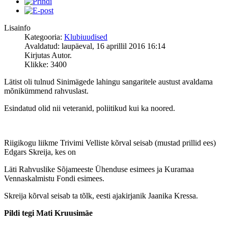
Lisainfo
Kategooria:
Klubiuudised
Avaldatud: laupäeval, 16 aprillil 2016 16:14
Kirjutas Autor.
Klikke: 3400
Lätist oli tulnud Sinimägede lahingu sangaritele austust avaldama
mõnikümmend rahvuslast.
Esindatud olid nii veteranid, poliitikud kui ka noored.
Riigikogu liikme Trivimi Velliste kõrval seisab (mustad prillid ees)
Edgars Skreija, kes on
Läti Rahvuslike Sõjameeste Ühenduse esimees ja Kuramaa
Vennaskalmistu Fondi esimees.
Skreija kõrval seisab ta tõlk, eesti ajakirjanik Jaanika Kressa.
Pildi tegi Mati Kruusimäe