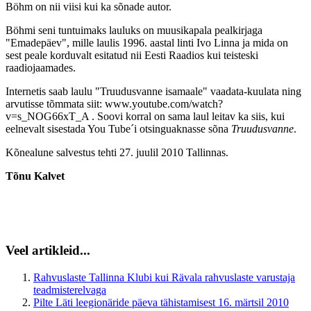
Böhm on nii viisi kui ka sõnade autor.
Böhmi seni tuntuimaks lauluks on muusikapala pealkirjaga
"Emadepäev", mille laulis 1996. aastal linti Ivo Linna ja mida on
sest peale korduvalt esitatud nii Eesti Raadios kui teisteski
raadiojaamades.
Internetis saab laulu "Truudusvanne isamaale" vaadata-kuulata ning
arvutisse tõmmata siit: www.youtube.com/watch?
v=s_NOG66xT_A . Soovi korral on sama laul leitav ka siis, kui
eelnevalt sisestada You Tube´i otsinguaknasse sõna
Truudusvanne
.
Kõnealune salvestus tehti 27. juulil 2010 Tallinnas.
Tõnu Kalvet
Veel artikleid...
Rahvuslaste Tallinna Klubi kui Rävala rahvuslaste varustaja
teadmisterelvaga
Pilte Läti leegionäride päeva tähistamisest 16. märtsil 2010