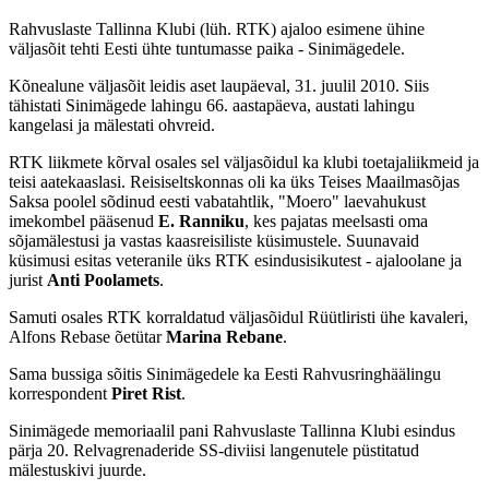
Rahvuslaste Tallinna Klubi (lüh. RTK) ajaloo esimene ühine
väljasõit tehti Eesti ühte tuntumasse paika - Sinimägedele.
Kõnealune väljasõit leidis aset laupäeval, 31. juulil 2010. Siis
tähistati Sinimägede lahingu 66. aastapäeva, austati lahingu
kangelasi ja mälestati ohvreid.
RTK liikmete kõrval osales sel väljasõidul ka klubi toetajaliikmeid ja
teisi aatekaaslasi. Reisiseltskonnas oli ka üks Teises Maailmasõjas
Saksa poolel sõdinud eesti vabatahtlik, "Moero" laevahukust
imekombel pääsenud
E. Ranniku
, kes pajatas meelsasti oma
sõjamälestusi ja vastas kaasreisiliste küsimustele. Suunavaid
küsimusi esitas veteranile üks RTK esindusisikutest - ajaloolane ja
jurist
Anti Poolamets
.
Samuti osales RTK korraldatud väljasõidul Rüütliristi ühe kavaleri,
Alfons Rebase õetütar
Marina Rebane
.
Sama bussiga sõitis Sinimägedele ka Eesti Rahvusringhäälingu
korrespondent
Piret Rist
.
Sinimägede memoriaalil pani Rahvuslaste Tallinna Klubi esindus
pärja 20. Relvagrenaderide SS-diviisi langenutele püstitatud
mälestuskivi juurde.