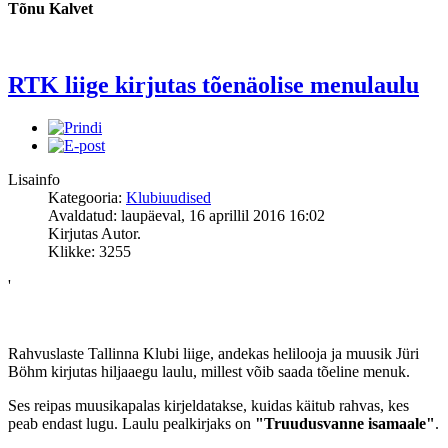
Tõnu Kalvet
RTK liige kirjutas tõenäolise menulaulu
Lisainfo
Kategooria:
Klubiuudised
Avaldatud: laupäeval, 16 aprillil 2016 16:02
Kirjutas Autor.
Klikke: 3255
'
Rahvuslaste Tallinna Klubi liige, andekas helilooja ja muusik Jüri
Böhm kirjutas hiljaaegu laulu, millest võib saada tõeline menuk.
Ses reipas muusikapalas kirjeldatakse, kuidas käitub rahvas, kes
peab endast lugu. Laulu pealkirjaks on
"Truudusvanne isamaale"
.