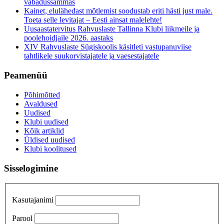
vabadussammas
Kainet, elulähedast mõtlemist soodustab eriti hästi just male.
Toeta selle levitajat – Eesti ainsat malelehte!
Uusaastatervitus Rahvuslaste Tallinna Klubi liikmeile ja
poolehoidjaile 2026. aastaks
XIV Rahvuslaste Sügiskoolis käsitleti vastupanuviise
tahtlikele suukorvistajatele ja vaesestajatele
Peamenüü
Põhimõtted
Avaldused
Uudised
Klubi uudised
Kõik artiklid
Üldised uudised
Klubi koolitused
Sisselogimine
Kasutajanimi
Parool