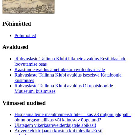
Põhimõtted
Põhimõtted
Avaldused
'Rahvuslaste Tallinna Klubi liikmete avaldus Eesti idaalade
loovutamise osas
Kaastundeavaldus ametnike omavoli ohvri isale
Rahvuslaste Tallinna Klubi avaldus iseseisva Kataloonia
küsimuses
Rahvuslaste Tallinna Klubi avaldus Okupatsioonide
Muuseumi küsimuses
Viimased uudised
Hispaania teine maailmameistritiitel – kas 23 miljoni jalgpalli-
ohmu orgasmiallikas või kainestav õppetund?
Ulatagem vikerkaareveiderdajatele abikäsi!
Auvere elektrijaama korsten kui tuleviku-Eesti