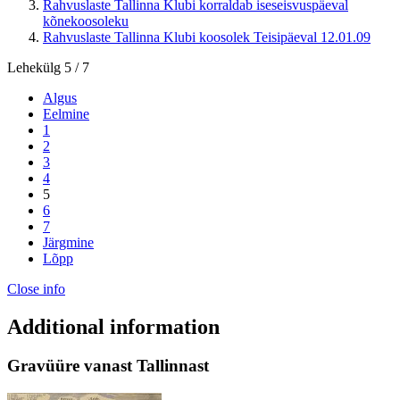
Rahvuslaste Tallinna Klubi korraldab iseseisvuspäeval
kõnekoosoleku
Rahvuslaste Tallinna Klubi koosolek Teisipäeval 12.01.09
Lehekülg 5 / 7
Algus
Eelmine
1
2
3
4
5
6
7
Järgmine
Lõpp
Close info
Additional information
Gravüüre vanast Tallinnast