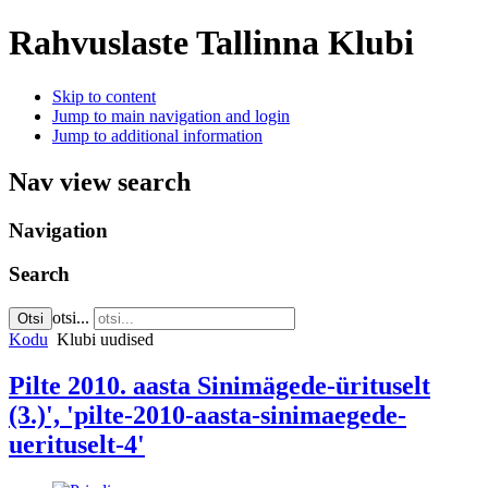
Rahvuslaste Tallinna Klubi
Skip to content
Jump to main navigation and login
Jump to additional information
Nav view search
Navigation
Search
otsi...
Otsi
Kodu
Klubi uudised
Pilte 2010. aasta Sinimägede-ürituselt
(3.)', 'pilte-2010-aasta-sinimaegede-
uerituselt-4'