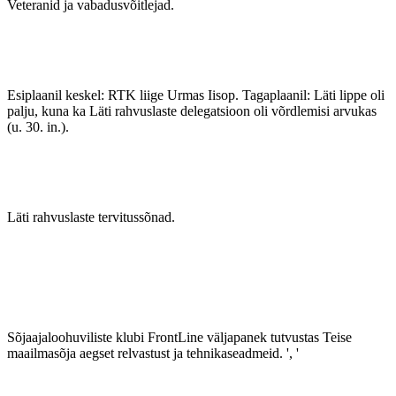
Veteranid ja vabadusvõitlejad.
Esiplaanil keskel: RTK liige Urmas Iisop. Tagaplaanil: Läti lippe oli
palju, kuna ka Läti rahvuslaste delegatsioon oli võrdlemisi arvukas
(u. 30. in.).
Läti rahvuslaste tervitussõnad.
Sõjaajaloohuviliste klubi FrontLine väljapanek tutvustas Teise
maailmasõja aegset relvastust ja tehnikaseadmeid. ', '