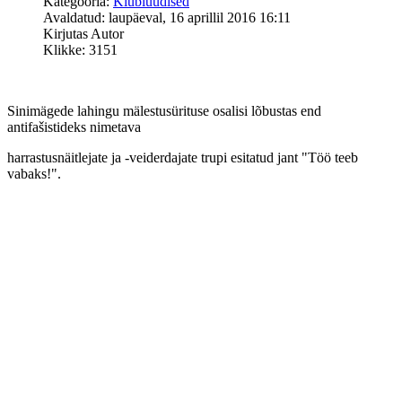
Kategooria:
Klubiuudised
Avaldatud: laupäeval, 16 aprillil 2016 16:11
Kirjutas Autor
Klikke: 3151
Sinimägede lahingu mälestusürituse osalisi lõbustas end
antifašistideks nimetava
harrastusnäitlejate ja -veiderdajate trupi esitatud jant "Töö teeb
vabaks!".