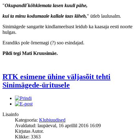
"
Okupandil´
kõhklemata lasen kuuli pähe,
kui ta minu kodumaale kallale taas läheb,
" ütleb laulusalm.
Sinimägede sangarite kindlameelsust leidub ka kaasaja eesti noorte
hulgas.
Erandiks pole õrnemagi (?) soo esindajad.
Pildi tegi Mati Kruusimäe.
RTK esimene ühine väljasõit tehti
Sinimägede-üritusele
Lisainfo
Kategooria:
Klubiuudised
Avaldatud: laupäeval, 16 aprillil 2016 16:09
Kirjutas Autor.
Klikke: 3363