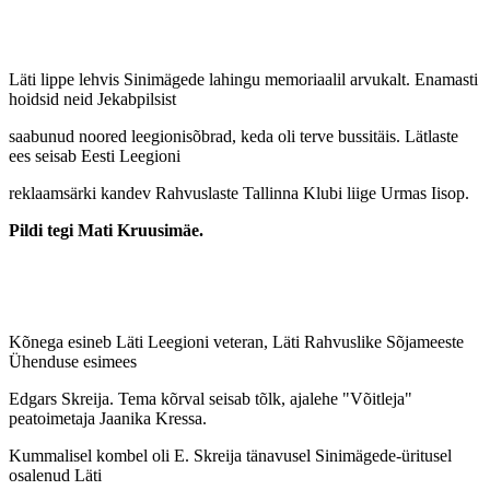
Läti lippe lehvis Sinimägede lahingu memoriaalil arvukalt. Enamasti
hoidsid neid Jekabpilsist
saabunud noored leegionisõbrad, keda oli terve bussitäis. Lätlaste
ees seisab Eesti Leegioni
reklaamsärki kandev Rahvuslaste Tallinna Klubi liige Urmas Iisop.
Pildi tegi Mati Kruusimäe.
Kõnega esineb Läti Leegioni veteran, Läti Rahvuslike Sõjameeste
Ühenduse esimees
Edgars Skreija. Tema kõrval seisab tõlk, ajalehe "Võitleja"
peatoimetaja Jaanika Kressa.
Kummalisel kombel oli E. Skreija tänavusel Sinimägede-üritusel
osalenud Läti