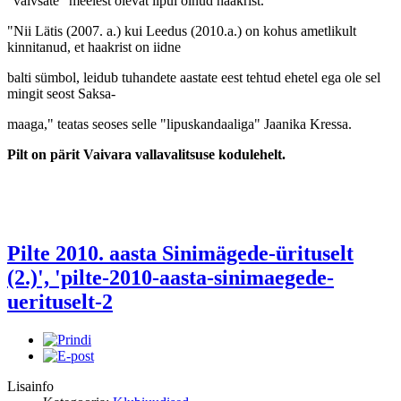
"valvsate" meelest olevat lipul olnud haakrist.
"Nii Lätis (2007. a.) kui Leedus (2010.a.) on kohus ametlikult
kinnitanud, et haakrist on iidne
balti sümbol, leidub tuhandete aastate eest tehtud ehetel ega ole sel
mingit seost Saksa-
maaga," teatas seoses selle "lipuskandaaliga" Jaanika Kressa.
Pilt on pärit Vaivara vallavalitsuse kodulehelt.
Pilte 2010. aasta Sinimägede-ürituselt
(2.)', 'pilte-2010-aasta-sinimaegede-
uerituselt-2
Lisainfo