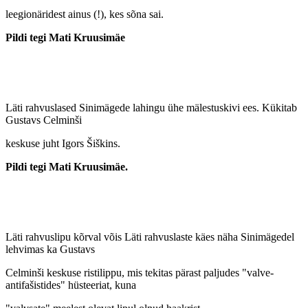
leegionäridest ainus (!), kes sõna sai.
Pildi tegi Mati Kruusimäe
Läti rahvuslased Sinimägede lahingu ühe mälestuskivi ees. Kükitab
Gustavs Celminši
keskuse juht Igors Šiškins.
Pildi tegi Mati Kruusimäe.
Läti rahvuslipu kõrval võis Läti rahvuslaste käes näha Sinimägedel
lehvimas ka Gustavs
Celminši keskuse ristilippu, mis tekitas pärast paljudes "valve-
antifašistides" hüsteeriat, kuna