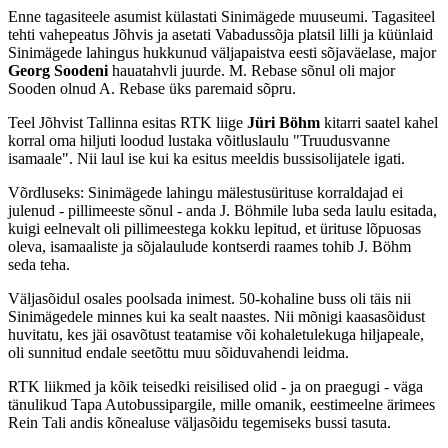
Enne tagasiteele asumist külastati Sinimägede muuseumi. Tagasiteel
tehti vahepeatus Jõhvis ja asetati Vabadussõja platsil lilli ja küünlaid
Sinimägede lahingus hukkunud väljapaistva eesti sõjaväelase, major
Georg
Soodeni
hauatahvli juurde. M. Rebase sõnul oli major
Sooden olnud A. Rebase üks paremaid sõpru.
Teel Jõhvist Tallinna esitas RTK liige
Jüri Böhm
kitarri saatel kahel
korral oma hiljuti loodud lustaka võitluslaulu "Truudusvanne
isamaale". Nii laul ise kui ka esitus meeldis bussisolijatele igati.
Võrdluseks: Sinimägede lahingu mälestusürituse korraldajad ei
julenud - pillimeeste sõnul - anda J. Böhmile luba seda laulu esitada,
kuigi eelnevalt oli pillimeestega kokku lepitud, et ürituse lõpuosas
oleva, isamaaliste ja sõjalaulude kontserdi raames tohib J. Böhm
seda teha.
Väljasõidul osales poolsada inimest. 50-kohaline buss oli täis nii
Sinimägedele minnes kui ka sealt naastes. Nii mõnigi kaasasõidust
huvitatu, kes jäi osavõtust teatamise või kohaletulekuga hiljapeale,
oli sunnitud endale seetõttu muu sõiduvahendi leidma.
RTK liikmed ja kõik teisedki reisilised olid - ja on praegugi - väga
tänulikud Tapa Autobussipargile, mille omanik, eestimeelne ärimees
Rein Tali andis kõnealuse väljasõidu tegemiseks bussi tasuta.