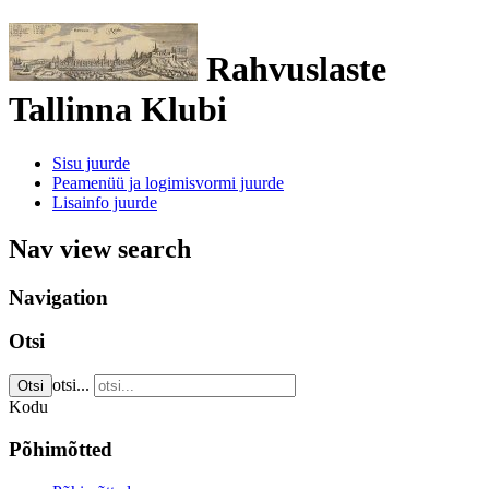
Rahvuslaste
Tallinna Klubi
Sisu juurde
Peamenüü ja logimisvormi juurde
Lisainfo juurde
Nav view search
Navigation
Otsi
otsi...
Otsi
Kodu
Põhimõtted