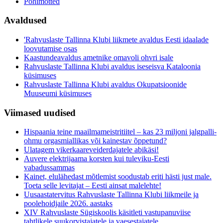
Põhimõtted
Avaldused
'Rahvuslaste Tallinna Klubi liikmete avaldus Eesti idaalade
loovutamise osas
Kaastundeavaldus ametnike omavoli ohvri isale
Rahvuslaste Tallinna Klubi avaldus iseseisva Kataloonia
küsimuses
Rahvuslaste Tallinna Klubi avaldus Okupatsioonide
Muuseumi küsimuses
Viimased uudised
Hispaania teine maailmameistritiitel – kas 23 miljoni jalgpalli-
ohmu orgasmiallikas või kainestav õppetund?
Ulatagem vikerkaareveiderdajatele abikäsi!
Auvere elektrijaama korsten kui tuleviku-Eesti
vabadussammas
Kainet, elulähedast mõtlemist soodustab eriti hästi just male.
Toeta selle levitajat – Eesti ainsat malelehte!
Uusaastatervitus Rahvuslaste Tallinna Klubi liikmeile ja
poolehoidjaile 2026. aastaks
XIV Rahvuslaste Sügiskoolis käsitleti vastupanuviise
tahtlikele suukorvistajatele ja vaesestajatele