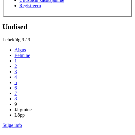
Unustasin kasutajanime
Registreeru
Uudised
Lehekülg 9 / 9
Algus
Eelmine
1
2
3
4
5
6
7
8
9
Järgmine
Lõpp
Sulge info