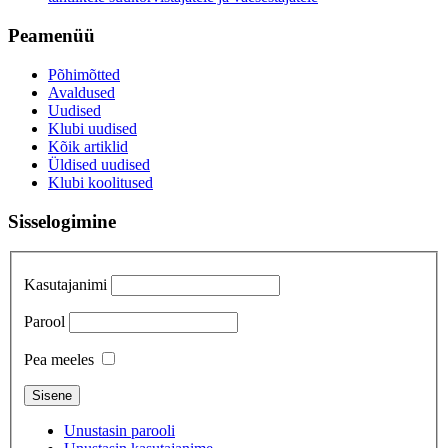
Peamenüü
Põhimõtted
Avaldused
Uudised
Klubi uudised
Kõik artiklid
Üldised uudised
Klubi koolitused
Sisselogimine
Kasutajanimi
Parool
Pea meeles
Unustasin parooli