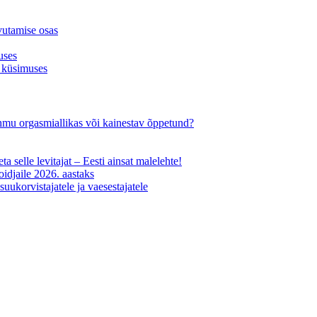
vutamise osas
uses
 küsimuses
-ohmu orgasmiallikas või kainestav õppetund?
ta selle levitajat – Eesti ainsat malelehte!
oidjaile 2026. aastaks
uukorvistajatele ja vaesestajatele