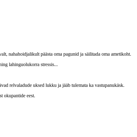
avalt, nahahoidjalikult päästa oma pagunid ja säilitada oma ametikoht.
ning lahinguolukorra stressis...
l jäävad relvaladude uksed lukku ja jääb tulemata ka vastupanukäsk.
t okupantide eest.