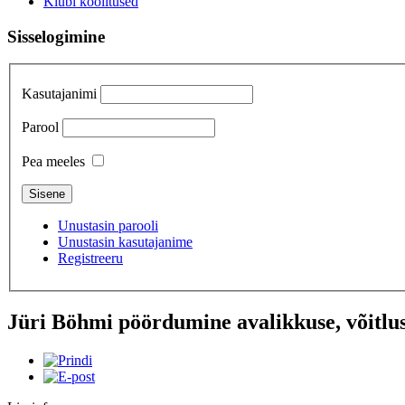
Klubi koolitused
Sisselogimine
Kasutajanimi
Parool
Pea meeles
Unustasin parooli
Unustasin kasutajanime
Registreeru
Jüri Böhmi pöördumine avalikkuse, võitlus