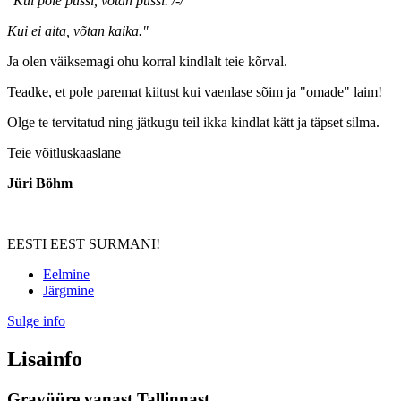
"Kui pole püssi, võtan pussi. /-/
Kui ei aita, võtan kaika."
Ja olen väiksemagi ohu korral kindlalt teie kõrval.
Teadke, et pole paremat kiitust kui vaenlase sõim ja "omade" laim!
Olge te tervitatud ning jätkugu teil ikka kindlat kätt ja täpset silma.
Teie võitluskaaslane
Jüri Böhm
EESTI EEST SURMANI!
Eelmine
Järgmine
Sulge info
Lisainfo
Gravüüre vanast Tallinnast