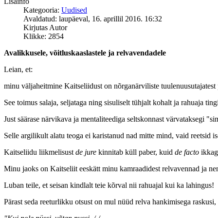
Lisainfo
Kategooria:
Uudised
Avaldatud: laupäeval, 16. aprillil 2016. 16:32
Kirjutas Autor
Klikke: 2854
Avalikkusele, võitluskaaslastele ja relvavendadele
Leian, et:
minu väljaheitmine Kaitseliidust on nõrganärviliste tuulenuusutajatest 
See toimus salaja, seljataga ning sisuliselt tühjalt kohalt ja rahuaja tin
Just säärase närvikava ja mentaliteediga seltskonnast värvataksegi "s
Selle argilikult alatu teoga ei karistanud nad mitte mind, vaid reetsid 
Kaitseliidu liikmelisust
de jure
kinnitab küll paber, kuid
de facto
ikkagi
Minu jaoks on Kaitseliit eeskätt minu kamraadidest relvavennad ja nen
Luban teile, et seisan kindlalt teie kõrval nii rahuajal kui ka lahingus!
Pärast seda reeturlikku otsust on mul nüüd relva hankimisega raskusi