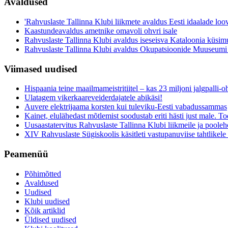
Avaldused
'Rahvuslaste Tallinna Klubi liikmete avaldus Eesti idaalade loo
Kaastundeavaldus ametnike omavoli ohvri isale
Rahvuslaste Tallinna Klubi avaldus iseseisva Kataloonia küsim
Rahvuslaste Tallinna Klubi avaldus Okupatsioonide Muuseumi
Viimased uudised
Hispaania teine maailmameistritiitel – kas 23 miljoni jalgpalli
Ulatagem vikerkaareveiderdajatele abikäsi!
Auvere elektrijaama korsten kui tuleviku-Eesti vabadussammas
Kainet, elulähedast mõtlemist soodustab eriti hästi just male. Toe
Uusaastatervitus Rahvuslaste Tallinna Klubi liikmeile ja pooleh
XIV Rahvuslaste Sügiskoolis käsitleti vastupanuviise tahtlikele s
Peamenüü
Põhimõtted
Avaldused
Uudised
Klubi uudised
Kõik artiklid
Üldised uudised