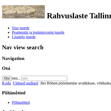
Rahvuslaste Tallin
Sisu juurde
Peamenüü ja logimisvormi juurde
Lisainfo juurde
Nav view search
Navigation
Otsi
otsi...
Otsi
Kodu
Üldised uudised
Jüri Böhmi pöördumine avalikkuse, võitluska
Põhimõtted
Põhimõtted