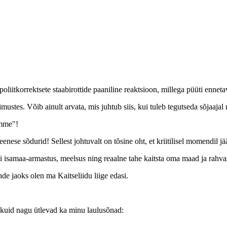
poliitkorrektsete staabirottide paaniline reaktsioon, millega püüti ennet
gimustes. Võib ainult arvata, mis juhtub siis, kui tuleb tegutseda sõjaajal 
imme"!
iseenese sõdurid! Sellest johtuvalt on tõsine oht, et kriitilisel momendi
 isamaa-armastus, meelsus ning reaalne tahe kaitsta oma maad ja rahvas
de jaoks olen ma Kaitseliidu liige edasi.
, kuid nagu ütlevad ka minu laulusõnad: