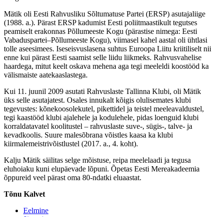
Mätik oli Eesti Rahvusliku Sõltumatuse Partei (ERSP) asutajaliige
(1988. a.). Pärast ERSP kadumist Eesti poliitmaastikult tegutses
peamiselt erakonnas Põllumeeste Kogu (pärastise nimega: Eesti
Vabaduspartei–Põllumeeste Kogu), viimasel kahel aastal oli ühtlasi
tolle aseesimees. Iseseisvuslasena suhtus Euroopa Liitu kriitiliselt nii
enne kui pärast Eesti saamist selle liidu liikmeks. Rahvusvahelise
haardega, mitut keelt oskava mehena aga tegi meeleldi koostööd ka
välismaiste aatekaaslastega.
Kui 11. juunil 2009 asutati Rahvuslaste Tallinna Klubi, oli Mätik
üks selle asutajatest. Osales innukalt kõigis olulisemates klubi
tegevustes: kõnekoosolekutel, pikettidel ja teistel meeleavaldustel,
tegi kaastööd klubi ajalehele ja kodulehele, pidas loenguid klubi
korraldatavatel koolitustel – rahvuslaste suve-, sügis-, talve- ja
kevadkoolis. Suure malesõbrana võistles kaasa ka klubi
kiirmalemeistrivõistlustel (2017. a., 4. koht).
Kalju Mätik säilitas selge mõistuse, reipa meelelaadi ja tegusa
eluhoiaku kuni elupäevade lõpuni. Õpetas Eesti Mereakadeemia
õppureid veel pärast oma 80-ndatki eluaastat.
Tõnu Kalvet
Eelmine