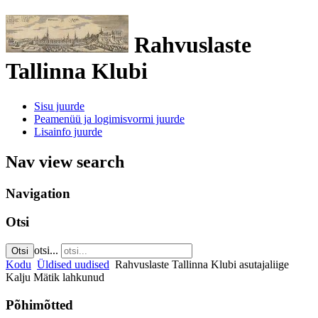
Rahvuslaste
Tallinna Klubi
Sisu juurde
Peamenüü ja logimisvormi juurde
Lisainfo juurde
Nav view search
Navigation
Otsi
otsi...
Otsi
Kodu
Üldised uudised
Rahvuslaste Tallinna Klubi asutajaliige
Kalju Mätik lahkunud
Põhimõtted