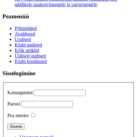
tahtlikele suukorvistajatele ja vaesestajatele
Peamenüü
Põhimõtted
Avaldused
Uudised
Klubi uudised
Kõik artiklid
Üldised uudised
Klubi koolitused
Sisselogimine
Kasutajanimi
Parool
Pea meeles