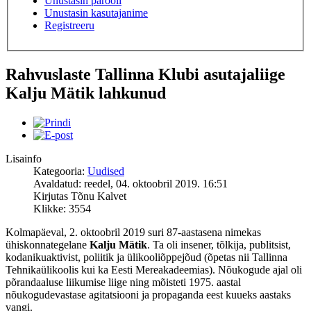
Unustasin parooli
Unustasin kasutajanime
Registreeru
Rahvuslaste Tallinna Klubi asutajaliige
Kalju Mätik lahkunud
Lisainfo
Kategooria:
Uudised
Avaldatud: reedel, 04. oktoobril 2019. 16:51
Kirjutas Tõnu Kalvet
Klikke: 3554
Kolmapäeval, 2. oktoobril 2019 suri 87-aastasena nimekas
ühiskonnategelane
Kalju Mätik
. Ta oli insener, tõlkija, publitsist,
kodanikuaktivist, poliitik ja ülikooliõppejõud (õpetas nii Tallinna
Tehnikaülikoolis kui ka Eesti Mereakadeemias). Nõukogude ajal oli
põrandaaluse liikumise liige ning mõisteti 1975. aastal
nõukogudevastase agitatsiooni ja propaganda eest kuueks aastaks
vangi.