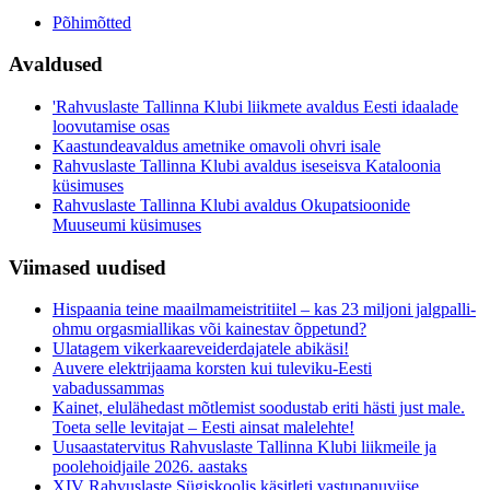
Põhimõtted
Avaldused
'Rahvuslaste Tallinna Klubi liikmete avaldus Eesti idaalade
loovutamise osas
Kaastundeavaldus ametnike omavoli ohvri isale
Rahvuslaste Tallinna Klubi avaldus iseseisva Kataloonia
küsimuses
Rahvuslaste Tallinna Klubi avaldus Okupatsioonide
Muuseumi küsimuses
Viimased uudised
Hispaania teine maailmameistritiitel – kas 23 miljoni jalgpalli-
ohmu orgasmiallikas või kainestav õppetund?
Ulatagem vikerkaareveiderdajatele abikäsi!
Auvere elektrijaama korsten kui tuleviku-Eesti
vabadussammas
Kainet, elulähedast mõtlemist soodustab eriti hästi just male.
Toeta selle levitajat – Eesti ainsat malelehte!
Uusaastatervitus Rahvuslaste Tallinna Klubi liikmeile ja
poolehoidjaile 2026. aastaks
XIV Rahvuslaste Sügiskoolis käsitleti vastupanuviise