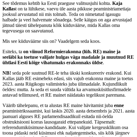
See tõdemus kehtib ka Eesti praeguse valitsusjuhi kohta.
Kaja
Kallas
t on ta lühikese, vaevu üle aasta pikkuse peaministriametiaja
jooksul arvustatud nii mis tolmab. Teda on nimetatud igasugu
halbade ja veel halvemate sõnadega. Selle käigus on aga arvustajad
jätnud täiesti tähelepanuta kõik kiiduväärse, mida Kallas oma
tegevusega on saavutanud.
Mis see kiiduväärne siis on? Vaadelgem seda koos.
Esiteks, ta
on viinud Reformierakonna (lüh. RE) maine ja
seeläbi ka toetuse valijate hulgas väga madalale ja muutnud RE
ühtlasi Eesti kõige vihatumaks erakonnaks üldse
.
NB!
seda pole suutnud RE-le teha ükski konkureeriv erakond. Kui
Kallas jääb RE esimeheks edasi, siis vajub erakonna maine ja toetus
2023. aasta Riigikogu valimisteks juba ülimadalale. Kujundlikult
öeldes: mutta. Ja seda ei suuda vältida ka arvamusküsitlusfirmadele
antavad tellimused, et RE mainet näidataks tegelikust paremana.
Väärib tähelepanu, et ta alustas RE maine hävitamist juba
enne
peaministrikssaamist, kui laskis 2020. aasta detsembris ja 2021. aasta
jaanuari alguses RE parlamendisaadikuil esitada nii-öelda
obstruktsiooni korras lausogaraid ettepanekuid. Täpsemalt:
referendumiküsimuse-kandidaate. Kui valijate kergeusklikum osa
toona pidaski neid küsimusi ehk naljategemiseks, siis kõik järgnev