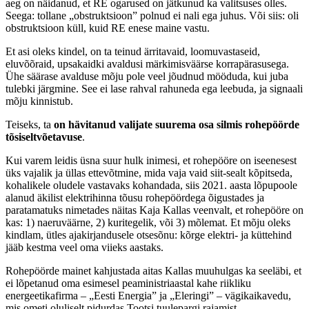
aeg on näidanud, et RE ogarused on jätkunud ka valitsuses olles.
Seega: tollane „obstruktsioon” polnud ei nali ega juhus. Või siis: oli
obstruktsioon küll, kuid RE enese maine vastu.
Et asi oleks kindel, on ta teinud ärritavaid, loomuvastaseid,
eluvõõraid, upsakaidki avaldusi märkimisväärse korrapärasusega.
Ühe säärase avalduse mõju pole veel jõudnud mööduda, kui juba
tulebki järgmine. See ei lase rahval rahuneda ega leebuda, ja signaali
mõju kinnistub.
Teiseks, ta
on hävitanud valijate suurema osa silmis rohepöörde
tõsiseltvõetavuse
.
Kui varem leidis üsna suur hulk inimesi, et rohepööre on iseenesest
üks vajalik ja üllas ettevõtmine, mida vaja vaid siit-sealt kõpitseda,
kohalikele oludele vastavaks kohandada, siis 2021. aasta lõpupoole
alanud äkilist elektrihinna tõusu rohepöördega õigustades ja
paratamatuks nimetades näitas Kaja Kallas veenvalt, et rohepööre on
kas: 1) naeruväärne, 2) kuritegelik, või 3) mõlemat. Et mõju oleks
kindlam, ütles ajakirjandusele otsesõnu: kõrge elektri- ja küttehind
jääb kestma veel oma viieks aastaks.
Rohepöörde mainet kahjustada aitas Kallas muuhulgas ka seeläbi, et
ei lõpetanud oma esimesel peaministriaastal kahe riikliku
energeetikafirma – „Eesti Energia” ja „Eleringi” – vägikaikavedu,
mis ometi oluliselt pidurdas Tootsi tuulepargi rajamist.