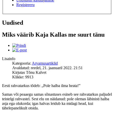
Unustasin kasutajanime
Registreeru
Uudised
Miks väärib Kaja Kallas me suurt tänu
Lisainfo
Kategooria:
Arvamusartiklid
Avaldatud: reedel, 21. jaanuaril 2022. 21:51
Kirjutas Tõnu Kalvet
Klikke: 9913
Eesti rahvatarkus tõdeb: „Pole halba ilma heata!”
Samas või peaaegu samas sõnastuses esineb see rahvatarkus paljudel
teistelgi rahvastel. Sest elu on näidanud: pole olemas läbinisti halba
asja ega olukorda; igas halvas leidub ka midagi head, kui
tähelepanelikult otsida.