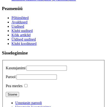
Peamenüü
Põhimõtted
Avaldused
Uudised
Klubi uudised
Kõik artiklid
Üldised uudised
Klubi koolitused
Sisselogimine
Kasutajanimi
Parool
Pea meeles
Unustasin parooli