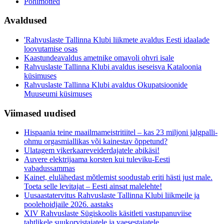
Põhimõtted
Avaldused
'Rahvuslaste Tallinna Klubi liikmete avaldus Eesti idaalade
loovutamise osas
Kaastundeavaldus ametnike omavoli ohvri isale
Rahvuslaste Tallinna Klubi avaldus iseseisva Kataloonia
küsimuses
Rahvuslaste Tallinna Klubi avaldus Okupatsioonide
Muuseumi küsimuses
Viimased uudised
Hispaania teine maailmameistritiitel – kas 23 miljoni jalgpalli-
ohmu orgasmiallikas või kainestav õppetund?
Ulatagem vikerkaareveiderdajatele abikäsi!
Auvere elektrijaama korsten kui tuleviku-Eesti
vabadussammas
Kainet, elulähedast mõtlemist soodustab eriti hästi just male.
Toeta selle levitajat – Eesti ainsat malelehte!
Uusaastatervitus Rahvuslaste Tallinna Klubi liikmeile ja
poolehoidjaile 2026. aastaks
XIV Rahvuslaste Sügiskoolis käsitleti vastupanuviise
tahtlikele suukorvistajatele ja vaesestajatele