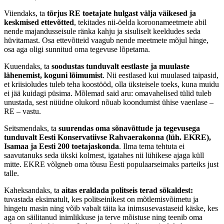
Viiendaks, ta
tõrjus RE toetajate hulgast välja väikesed ja
keskmised ettevõtted
, tekitades nii-öelda koroonameetmete abil
nende majandusseisule ränka kahju ja sisuliselt keeldudes seda
hüvitamast. Osa ettevõtteid vaagub nende meetmete mõjul hinge,
osa aga oligi sunnitud oma tegevuse lõpetama.
Kuuendaks, ta
soodustas tunduvalt eestlaste ja muulaste
lähenemist, koguni lõimumist
. Nii eestlased kui muulased taipasid,
et kriisioludes tuleb teha koostööd, olla üksteisele toeks, kuna muidu
ei jää kuidagi püsima. Mõlemad said aru: omavahelised tülid tuleb
unustada, sest nüüdne olukord nõuab koondumist ühise vaenlase –
RE – vastu.
Seitsmendaks, ta
suurendas oma sõnavõttude ja tegevusega
tunduvalt Eesti Konservatiivse Rahvaerakonna (lüh. EKRE),
Isamaa ja Eesti 200 toetajaskonda
. Ilma tema tehtuta ei
saavutanuks seda ükski kolmest, igatahes nii lühikese ajaga küll
mitte. EKRE võlgneb oma tõusu Eesti populaarseimaks parteiks just
talle.
Kaheksandaks, ta
aitas eraldada politseis terad sõkaldest:
tuvastada eksimatult, kes politseinikest on mõtlemisvõimetu ja
hingetu masin ning võib vabalt täita ka inimsusevastaseid käske, kes
aga on säilitanud inimlikkuse ja terve mõistuse ning teenib oma