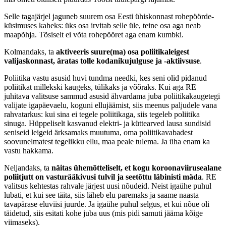
Selle tagajärjel jaguneb suurem osa Eesti ühiskonnast rohepöörde-
küsimuses kaheks: üks osa irvitab selle üle, teine osa aga neab
maapõhja. Tõsiselt ei võta rohepööret aga enam kumbki.
Kolmandaks, ta
aktiveeris suure(ma) osa poliitikaleigest
valijaskonnast, äratas tolle kodanikujulguse ja -aktiivsuse
.
Poliitika vastu asusid huvi tundma needki, kes seni olid pidanud
poliitikat millekski kaugeks, tülikaks ja võõraks. Kui aga RE
juhitava valitsuse sammud asusid ähvardama juba poliitikakaugetegi
valijate igapäevaelu, koguni ellujäämist, siis meenus paljudele vana
rahvatarkus: kui sina ei tegele poliitikaga, siis tegeleb poliitika
sinuga. Hüppeliselt kasvanud elektri- ja küttearved lausa sundisid
seniseid leigeid ärksamaks muutuma, oma poliitikavabadest
soovunelmatest tegelikku ellu, maa peale tulema. Ja üha enam ka
vastu hakkama.
Neljandaks, ta
näitas ühemõtteliselt, et kogu koroonaviirusealane
poliitjutt on vasturääkivusi tulvil ja seetõttu läbinisti mäda
. RE
valitsus kehtestas rahvale järjest uusi nõudeid. Neist igaühe puhul
lubati, et kui see täita, siis läheb elu paremaks ja saame naasta
tavapärase eluviisi juurde. Ja igaühe puhul selgus, et kui nõue oli
täidetud, siis esitati kohe juba uus (mis pidi samuti jääma kõige
viimaseks).