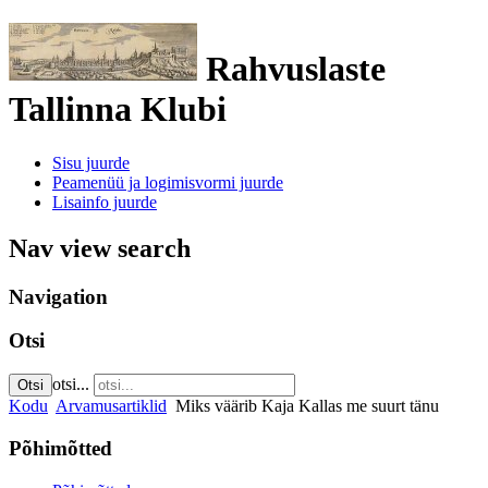
Rahvuslaste
Tallinna Klubi
Sisu juurde
Peamenüü ja logimisvormi juurde
Lisainfo juurde
Nav view search
Navigation
Otsi
otsi...
Otsi
Kodu
Arvamusartiklid
Miks väärib Kaja Kallas me suurt tänu
Põhimõtted