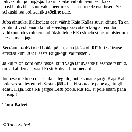
rahvast ihu ja hingega. Lakmuspabereid oli peamiselt kaks:
maskitrahvid ja sundvaktsineerimisvastased meeleavaldused. Seal
selguski iga politseiniku
tõeline
pale.
Juba ainuüksi ülalloetletu eest väärib Kaja Kallas suurt kiitust. Ta on
suutnud veidi enam kui ühe aastaga saavutada kõigis mainitud
valdkondades rohkem kui ükski teine RE esimehest peaminister oma
terve ametiajaga.
Seetõttu tasubki meil hoida pöialt, et ta jääks nii RE kui valitsuse
etteotsa kuni 2023. aasta Riigikogu valimisteni.
Ja kui ta on kord oma raske, kuid väga tänuväärse ülesande täitnud,
on ta kahtlemata väärt Eesti Rahva Tänumedalit.
Inimese üle tuleb otsustada ta tegude, mitte sõnade järgi. Kaja Kallas
pole ses suhtes erand. Sestap jääbki vaid soovida: pane aga tragilt
edasi, Kaja, ikka RE-järgse Eesti poole, kus RE-st pole enam paha
haisugi!
Tõnu Kalvet
© Tõnu Kalvet