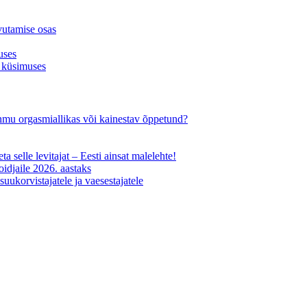
vutamise osas
uses
 küsimuses
-ohmu orgasmiallikas või kainestav õppetund?
ta selle levitajat – Eesti ainsat malelehte!
oidjaile 2026. aastaks
uukorvistajatele ja vaesestajatele