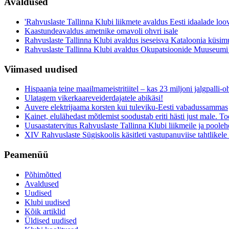
Avaldused
'Rahvuslaste Tallinna Klubi liikmete avaldus Eesti idaalade loo
Kaastundeavaldus ametnike omavoli ohvri isale
Rahvuslaste Tallinna Klubi avaldus iseseisva Kataloonia küsim
Rahvuslaste Tallinna Klubi avaldus Okupatsioonide Muuseumi
Viimased uudised
Hispaania teine maailmameistritiitel – kas 23 miljoni jalgpalli
Ulatagem vikerkaareveiderdajatele abikäsi!
Auvere elektrijaama korsten kui tuleviku-Eesti vabadussammas
Kainet, elulähedast mõtlemist soodustab eriti hästi just male. Toe
Uusaastatervitus Rahvuslaste Tallinna Klubi liikmeile ja pooleh
XIV Rahvuslaste Sügiskoolis käsitleti vastupanuviise tahtlikele s
Peamenüü
Põhimõtted
Avaldused
Uudised
Klubi uudised
Kõik artiklid
Üldised uudised