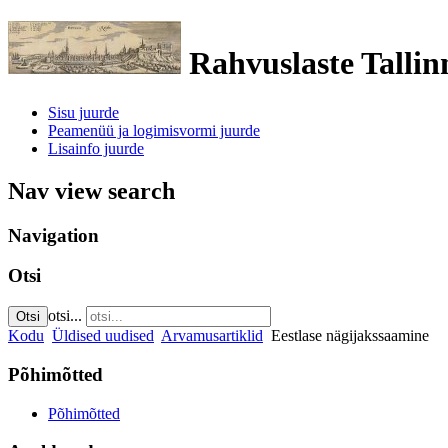
Rahvuslaste Tallin
Sisu juurde
Peamenüü ja logimisvormi juurde
Lisainfo juurde
Nav view search
Navigation
Otsi
otsi...
Otsi
Kodu
Üldised uudised
Arvamusartiklid
Eestlase nägijakssaamine
Põhimõtted
Põhimõtted