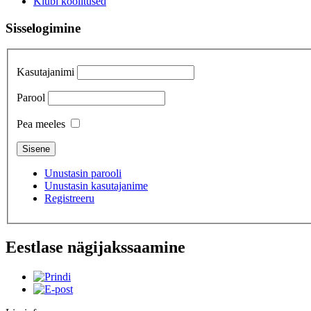
Klubi koolitused
Sisselogimine
Kasutajanimi
Parool
Pea meeles
Unustasin parooli
Unustasin kasutajanime
Registreeru
Eestlase nägijakssaamine