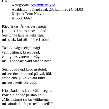
Lisainfo
Kategooria:
Arvamusartiklid
Avaldatud: pühapäeval, 23. juunil 2024. 14:03
Kirjutas Tõnu Kalvet
Klikke: 6667
Päev ärkas. Ärkas eestlanegi,
ja tundis, kuidas kasvab jõud.
See tunne talle selgeks tegi,
mis saab, kui olla ü h e l nõul.
Ta äkki väga selgelt nägi
vaimusilmas, keset pead,
et kogu esivanemate vägi
meil Toonelast vaid saadab head.
Seal puuduvad kõik sisetülid,
mis eestlust kurnand päeval, ööl,
sest oleme ju kõik vaid lülid
me eesti ketis, kirivööl.
Kius, kadedus koos väiklusega
–
kõik tühine see paistab neil:
„Mis pistmist sel on võitlusega,
mis ainult k a h j u teeb ju teil?!”