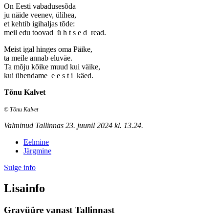
On Eesti vabadusesõda
ju näide veenev, ülihea,
et kehtib igihaljas tõde:
meil edu toovad ü h t s e d read.
Meist igal hinges oma Päike,
ta meile annab eluväe.
Ta mõju kõike muud kui väike,
kui ühendame e e s t i käed.
Tõnu Kalvet
© Tõnu Kalvet
Valminud Tallinnas 23. juunil 2024 kl. 13.24.
Eelmine
Järgmine
Sulge info
Lisainfo
Gravüüre vanast Tallinnast