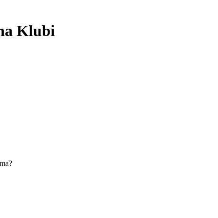
na Klubi
ilma?