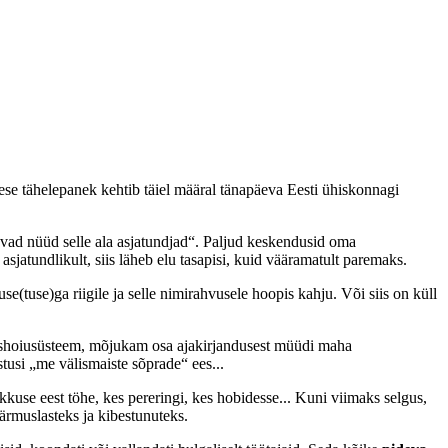
lese tähelepanek kehtib täiel määral tänapäeva Eesti ühiskonnagi
gelevad nüüd selle ala asjatundjad“. Paljud keskendusid oma
sjatundlikult, siis läheb elu tasapisi, kuid vääramatult paremaks.
e(tuse)ga riigile ja selle nimirahvusele hoopis kahju. Või siis on küll
rvishoiusüsteem, mõjukam osa ajakirjandusest müüdi maha
ustusi „me välismaiste sõprade“ ees...
kkuse eest töhe, kes pereringi, kes hobidesse... Kuni viimaks selgus,
äärmuslasteks ja kibestunuteks.