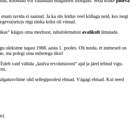
sid, koondati või vallandati hulgaliselt töötajaid. Seda kõike
pideva
 enam ravida ei saanud. Ja ka siis leidus veel küllaga neid, kes isegi
gevu(setu)s riigi ränka kriisi oli viinud.
iitikas“ käigus oma meelsust, rahulolematust
avalikult
ilmutada
u oleksime tagasi 1988. aasta 1. pooles. Oli tunda, et inimesed on
näe, ma polegi oma mõtetega üksi!
Tuleb vaid vältida „laulva revolutsiooni“ ajal ja järel tehtud vigu.
gem.
v algatusvõime olid sellegipoolest ehtsad. Vägagi ehtsad. Kui need
el.