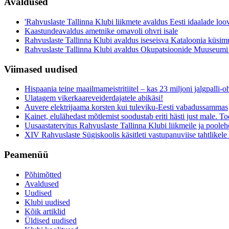
Avaldused
'Rahvuslaste Tallinna Klubi liikmete avaldus Eesti idaalade loo
Kaastundeavaldus ametnike omavoli ohvri isale
Rahvuslaste Tallinna Klubi avaldus iseseisva Kataloonia küsim
Rahvuslaste Tallinna Klubi avaldus Okupatsioonide Muuseumi
Viimased uudised
Hispaania teine maailmameistritiitel – kas 23 miljoni jalgpalli
Ulatagem vikerkaareveiderdajatele abikäsi!
Auvere elektrijaama korsten kui tuleviku-Eesti vabadussammas
Kainet, elulähedast mõtlemist soodustab eriti hästi just male. Toe
Uusaastatervitus Rahvuslaste Tallinna Klubi liikmeile ja pooleh
XIV Rahvuslaste Sügiskoolis käsitleti vastupanuviise tahtlikele s
Peamenüü
Põhimõtted
Avaldused
Uudised
Klubi uudised
Kõik artiklid
Üldised uudised