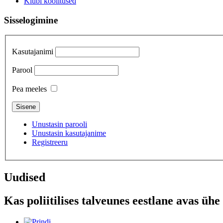
Klubi koolitused
Sisselogimine
Kasutajanimi
Parool
Pea meeles
Unustasin parooli
Unustasin kasutajanime
Registreeru
Uudised
Kas poliitilises talveunes eestlane avas ühe