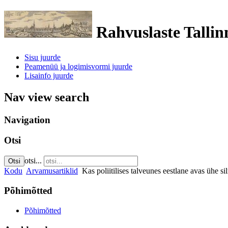
Rahvuslaste Tallin
Sisu juurde
Peamenüü ja logimisvormi juurde
Lisainfo juurde
Nav view search
Navigation
Otsi
otsi...
Otsi
Kodu
Arvamusartiklid
Kas poliitilises talveunes eestlane avas ühe s
Põhimõtted
Põhimõtted