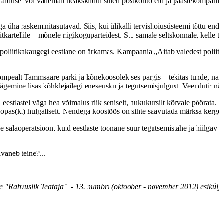
rraldusel või vähemalt heakskiidul suleti postkontoreid ja päästekompanii
a üha raskeminitasutavad. Siis, kui ülikalli tervishoiusüsteemi tõttu end
tkartellile – mõnele riigikoguparteidest. S.t. samale seltskonnale, kelle te
 et poliitikakaugegi eestlane on ärkamas. Kampaania „Aitab valedest pol
mpealt Tammsaare parki ja kõnekoosolek ses pargis – tekitas tunde, nag
ägemine lisas kõhklejailegi eneseusku ja tegutsemisjulgust. Veenduti: 
 eestlastel väga hea võimalus riik seniselt, hukukursilt kõrvale pöörata. 
oopas(ki) hulgaliselt. Nendega koostöös on sihte saavutada märksa ker
e salaoperatsioon, kuid eestlaste toonane suur tegutsemistahe ja hiilga
avaneb teine?...
he "Rahvuslik Teataja" - 13. numbri (oktoober - november 2012) esikülj