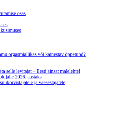
vutamise osas
uses
 küsimuses
-ohmu orgasmiallikas või kainestav õppetund?
ta selle levitajat – Eesti ainsat malelehte!
oidjaile 2026. aastaks
uukorvistajatele ja vaesestajatele