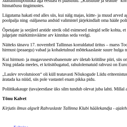
Jaanalinnupoliitika aga eestlasi ei päästnud. „Kutsutute ja seatute“ ko
hinnatõusu tingimustes.
Liigutama hakati end alles siis, kui nälg majas, kütte- ja muud arved ag
poolpalja ning -näljasena andsid valimistel järjekindlalt oma hääle polii
Õpetajate ja seejärel arstide streik olid esimesed märgid selle kohta,
julgejate märkimisväärne arv kinnitas seda veelgi.
Näiteks tänavu 17. novembril Tallinnas korraldatud üritus – marss Too
hirmust (peaaegu) vabad ja kohaletulnud mõttekaaslaste suure hulga n
Kui hirmust- ja mugavusestvabanenute arv ületab kriitilise piiri, siis on
Ning pidada meeles, et kriisitõugatud, rahulolematuid rahvusi on Eur
„Laulev revolutsioon“ oli küll teatavasti Nõukogude Liidu eriteenistus
äratada ka nüüd, siis pole vastastel enam pikka pidu.
Poliitikakauge (tava)eestlase üks silm tundub olevat juba lahti. Millal 
Tõnu Kalvet
Kirjutis ilmus algselt Rahvuslaste Tallinna Klubi häälekandja - ajale