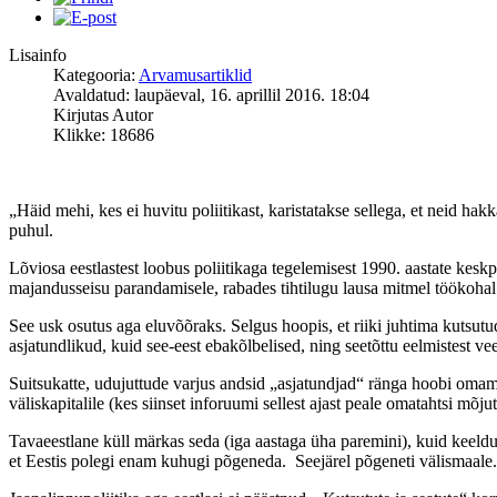
Lisainfo
Kategooria:
Arvamusartiklid
Avaldatud: laupäeval, 16. aprillil 2016. 18:04
Kirjutas Autor
Klikke: 18686
„Häid mehi, kes ei huvitu poliitikast, karistatakse sellega, et neid h
puhul.
Lõviosa eestlastest loobus poliitikaga tegelemisest 1990. aastate keskp
majandusseisu parandamisele, rabades tihtilugu lausa mitmel töökohal. U
See usk osutus aga eluvõõraks. Selgus hoopis, et riiki juhtima kutsutud
asjatundlikud, kuid see-eest ebakõlbelised, ning seetõttu eelmistest v
Suitsukatte, udujuttude varjus andsid „asjatundjad“ ränga hoobi omam
väliskapitalile (kes siinset inforuumi sellest ajast peale omatahtsi mõj
Tavaeestlane küll märkas seda (iga aastaga üha paremini), kuid keeldus
et Eestis polegi enam kuhugi põgeneda. Seejärel põgeneti välismaale