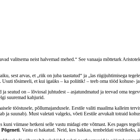
akkavad valitsema neist halvemad mehed.“ See vanaaja mõttetark Aristote
aiku, sest arvas, et „riik on juba taastatud“ ja „las riigijuhtimisega te
suti tõsimeeli, et kui igaüks – ka poliitik! – teeb oma tööd kohuse- ja a
 ja seatud on – lõviosal juhtudest – asjatundmatud ja teevad oma tegevus
eelgi suuremad kahjurid.
aisele tööstusele, põllumajandusele. Eestile valiti maailma kalleim te
utab ja suunab). Must valetati valgeks, võeti Eestile arvukalt totraid koh
 kuni viimase hetkeni selle vastu midagi ette võtmast. Kes pages tegeli
.
Põgeneti
. Vastu ei hakatud. Neid, kes hakkas, tembeldati veidrikeks, 