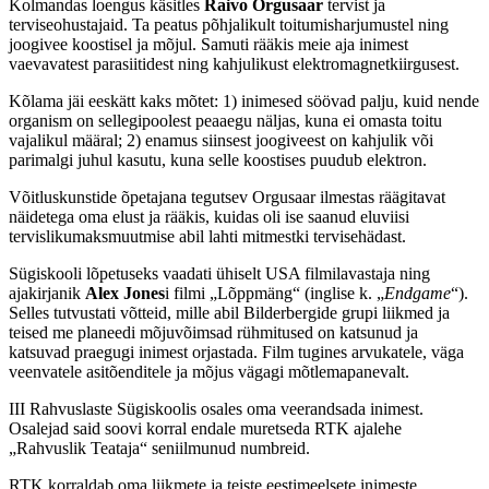
Kolmandas loengus käsitles
Raivo Orgusaar
tervist ja
terviseohustajaid. Ta peatus põhjalikult toitumisharjumustel ning
joogivee koostisel ja mõjul. Samuti rääkis meie aja inimest
vaevavatest parasiitidest ning kahjulikust elektromagnetkiirgusest.
Kõlama jäi eeskätt kaks mõtet: 1) inimesed söövad palju, kuid nende
organism on sellegipoolest peaaegu näljas, kuna ei omasta toitu
vajalikul määral; 2) enamus siinsest joogiveest on kahjulik või
parimalgi juhul kasutu, kuna selle koostises puudub elektron.
Võitluskunstide õpetajana tegutsev Orgusaar ilmestas räägitavat
näidetega oma elust ja rääkis, kuidas oli ise saanud eluviisi
tervislikumaksmuutmise abil lahti mitmestki tervisehädast.
Sügiskooli lõpetuseks vaadati ühiselt USA filmilavastaja ning
ajakirjanik
Alex Jones
i filmi „Lõppmäng“ (inglise k. „
Endgame
“).
Selles tutvustati võtteid, mille abil Bilderbergide grupi liikmed ja
teised me planeedi mõjuvõimsad rühmitused on katsunud ja
katsuvad praegugi inimest orjastada. Film tugines arvukatele, väga
veenvatele asitõenditele ja mõjus vägagi mõtlemapanevalt.
III Rahvuslaste Sügiskoolis osales oma veerandsada inimest.
Osalejad said soovi korral endale muretseda RTK ajalehe
„Rahvuslik Teataja“ seniilmunud numbreid.
RTK korraldab oma liikmete ja teiste eestimeelsete inimeste