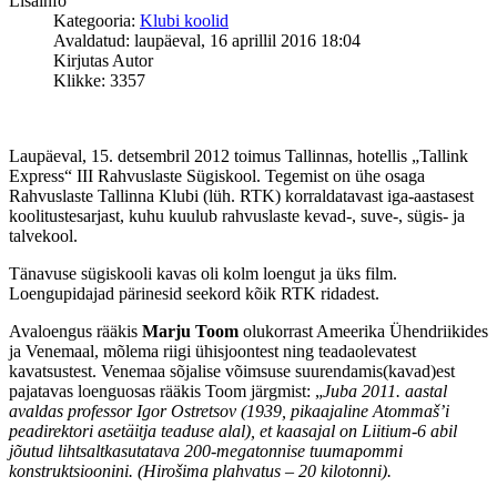
Lisainfo
Kategooria:
Klubi koolid
Avaldatud: laupäeval, 16 aprillil 2016 18:04
Kirjutas Autor
Klikke: 3357
Laupäeval, 15. detsembril 2012 toimus Tallinnas, hotellis „Tallink
Express“ III Rahvuslaste Sügiskool. Tegemist on ühe osaga
Rahvuslaste Tallinna Klubi (lüh. RTK) korraldatavast iga-aastasest
koolitustesarjast, kuhu kuulub rahvuslaste kevad-, suve-, sügis- ja
talvekool.
Tänavuse sügiskooli kavas oli kolm loengut ja üks film.
Loengupidajad pärinesid seekord kõik RTK ridadest.
Avaloengus rääkis
Marju Toom
olukorrast Ameerika Ühendriikides
ja Venemaal, mõlema riigi ühisjoontest ning teadaolevatest
kavatsustest. Venemaa sõjalise võimsuse suurendamis(kavad)est
pajatavas loenguosas rääkis Toom järgmist: „
Juba 2011. aastal
avaldas professor Igor Ostretsov (1939, pikaajaline Atommaš’i
peadirektori asetäitja teaduse alal), et kaasajal on Liitium-6 abil
jõutud lihtsaltkasutatava 200-megatonnise tuumapommi
konstruktsioonini. (Hirošima plahvatus – 20 kilotonni).