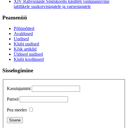
XIV Rahvuslaste Sügiskoolis käsitleti vastupanuviise
tahtlikele suukorvistajatele ja vaesestajatele
Peamenüü
Põhimõtted
Avaldused
Uudised
Klubi uudised
Kõik artiklid
Üldised uudised
Klubi koolitused
Sisselogimine
Kasutajanimi
Parool
Pea meeles