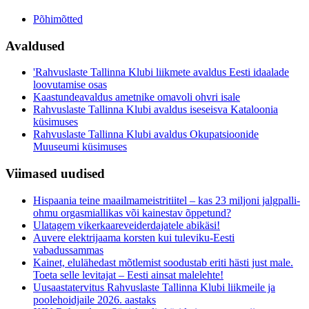
Põhimõtted
Avaldused
'Rahvuslaste Tallinna Klubi liikmete avaldus Eesti idaalade
loovutamise osas
Kaastundeavaldus ametnike omavoli ohvri isale
Rahvuslaste Tallinna Klubi avaldus iseseisva Kataloonia
küsimuses
Rahvuslaste Tallinna Klubi avaldus Okupatsioonide
Muuseumi küsimuses
Viimased uudised
Hispaania teine maailmameistritiitel – kas 23 miljoni jalgpalli-
ohmu orgasmiallikas või kainestav õppetund?
Ulatagem vikerkaareveiderdajatele abikäsi!
Auvere elektrijaama korsten kui tuleviku-Eesti
vabadussammas
Kainet, elulähedast mõtlemist soodustab eriti hästi just male.
Toeta selle levitajat – Eesti ainsat malelehte!
Uusaastatervitus Rahvuslaste Tallinna Klubi liikmeile ja
poolehoidjaile 2026. aastaks