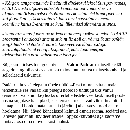
- Kõrgete temperatuuride Instituudi direktor Aleksei Šurupov teatas,
et 2012. aasta alguses katsetati Venemaal uut võimast relva –
akadeemik Artsimovitši relsotroni, mis kasutab elektromagnetismi
kui jõuallikat. „Elektrikahuri” katsetusel saavutati esimene
kosmiline kiirus 3-grammise kuuli liikumisel sihtmärgi suunas.
- Samaara linna juures asub Venemaa geofüüsikalise relva (HAARP
programmi analoog) antennistik, mille abil on võimalik atmosfääri
kõrgkihtides tekitada 3- kuni 5-kilomeetrise läbimõõduga
keravälgulaadseid energiakogumeid, katsetada energia
ülekandumist suurte vahemaade taha jne.
“
Sügiskooli teises loengus tutvustas
Valdo Paddar
matuseliike läbi
aegade ning nii eestlaste kui ka mitme muu rahva matusekombeid ja
sellealaseid uskumusi.
Paddar juhtis tähelepanu ühele nüüdis-Eesti murettekitavamale
tendentsile ses vallas: kui praegu hooldab tihtilugu üks vanur
(enamasti vanamutike) lisaks oma lähedastele veel keskmiselt poole
tosina sugulase hauaplatsi, siis tema surres jäävad viimatimainitud
hauaplatsid hooldamata, kuna ta järeltulijad ei vaevu noid enam
hooldama. Nii jäävad kõnealused kalmud esmalt rääma, seejärel aga
lähevad pahatihti likvideerimisele, lõppkokkuvõttes aga kaotame
tuntava osa oma rahvuslikust mälust.