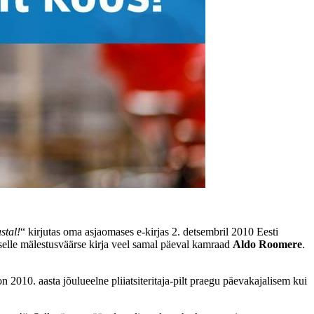
stal!
“ kirjutas oma asjaomases e-kirjas 2. detsembril 2010 Eesti
 selle mälestusväärse kirja veel samal päeval kamraad
Aldo Roomere
.
010. aasta jõulueelne pliiatsiteritaja-pilt praegu päevakajalisem kui