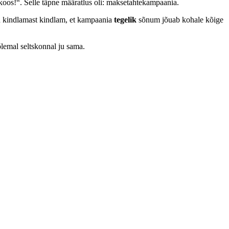
koos!“. Selle täpne määratlus oli: maksetahtekampaania.
 on kindlamast kindlam, et kampaania
tegelik
sõnum jõuab kohale kõige
lemal seltskonnal ju sama.