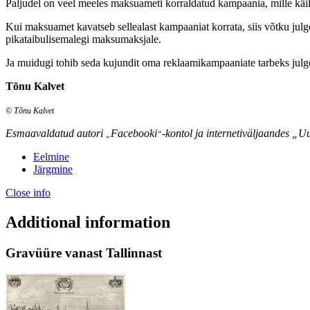
Paljudel on veel meeles maksuameti korraldatud kampaania, mille käi
Kui maksuamet kavatseb sellealast kampaaniat korrata, siis võtku julge
pikataibulisemalegi maksumaksjale.
Ja muidugi tohib seda kujundit oma reklaamikampaaniate tarbeks julge
Tõnu Kalvet
© Tõnu Kalvet
Esmaavaldatud autori
Facebooki
-kontol ja internetiväljaandes „U
„
“
Eelmine
Järgmine
Close info
Additional information
Gravüüre vanast Tallinnast