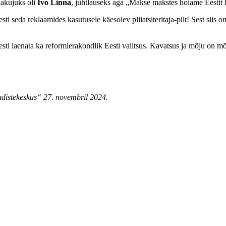
lakujuks oli
Ivo Linna
, juhtlauseks aga „Makse makstes hoiame Eestit 
sti seda reklaamides kasutusele käesolev pliiatsiteritaja-pilt! Sest siis
sti laenata ka reformierakondlik Eesti valitsus. Kavatsus ja mõju on mõ
udistekeskus“ 27. novembril 2024.