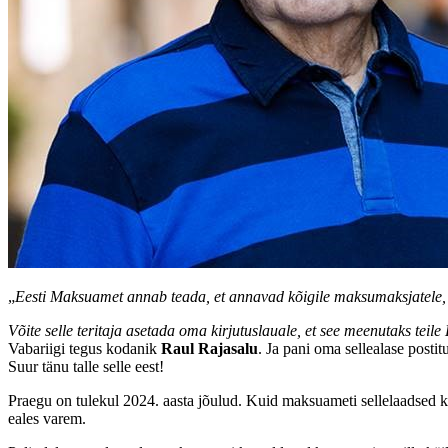
„
Eesti Maksuamet annab teada, et annavad kõigile maksumaksjatele, k
Võite selle teritaja asetada oma kirjutuslauale, et see meenutaks teil
Vabariigi tegus kodanik
Raul Rajasalu
. Ja pani oma sellealase post
Suur tänu talle selle eest!
Praegu on tulekul 2024. aasta jõulud. Kuid maksuameti sellelaadsed k
eales varem.