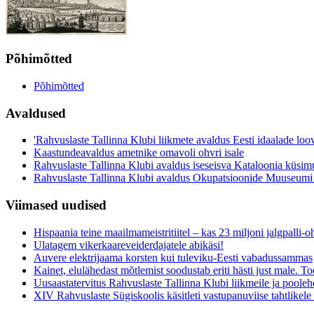
Põhimõtted
Põhimõtted
Avaldused
'Rahvuslaste Tallinna Klubi liikmete avaldus Eesti idaalade loo
Kaastundeavaldus ametnike omavoli ohvri isale
Rahvuslaste Tallinna Klubi avaldus iseseisva Kataloonia küsim
Rahvuslaste Tallinna Klubi avaldus Okupatsioonide Muuseumi
Viimased uudised
Hispaania teine maailmameistritiitel – kas 23 miljoni jalgpalli
Ulatagem vikerkaareveiderdajatele abikäsi!
Auvere elektrijaama korsten kui tuleviku-Eesti vabadussammas
Kainet, elulähedast mõtlemist soodustab eriti hästi just male. Toe
Uusaastatervitus Rahvuslaste Tallinna Klubi liikmeile ja pooleh
XIV Rahvuslaste Sügiskoolis käsitleti vastupanuviise tahtlikele s