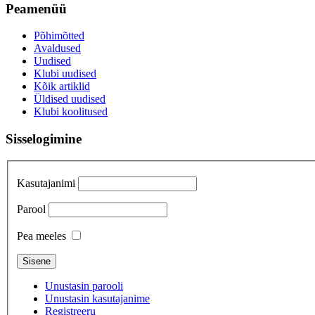
Peamenüü
Põhimõtted
Avaldused
Uudised
Klubi uudised
Kõik artiklid
Üldised uudised
Klubi koolitused
Sisselogimine
Kasutajanimi
Parool
Pea meeles
Unustasin parooli
Unustasin kasutajanime
Registreeru