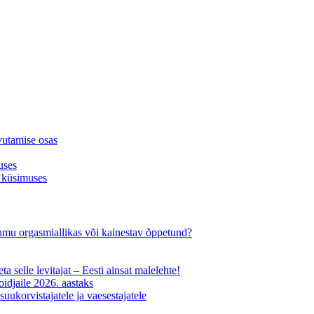
vutamise osas
uses
 küsimuses
-ohmu orgasmiallikas või kainestav õppetund?
ta selle levitajat – Eesti ainsat malelehte!
oidjaile 2026. aastaks
uukorvistajatele ja vaesestajatele