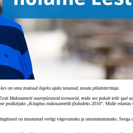
es on oma maksud õigeks ajaks tasunud, tasuta pliiatsiteritaja.
e Eesti Maksuameti suurepäraseid teenuseid, mida see pakub teile igal aa
ituse pealkirjaks „Kingitus maksuametilt jõuludeks 2010“. Mulle edastas
ingitused on muutunud veelgi vägevamaks ja unustamatumaks. Seega on 2